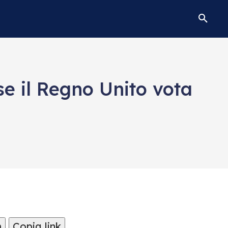
se il Regno Unito vota
m
Copia link