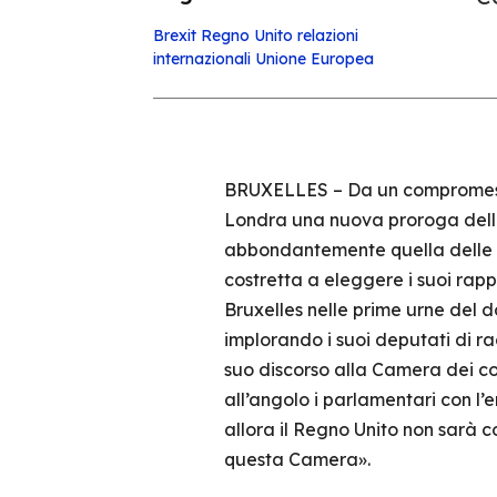
Brexit
Regno Unito
relazioni
internazionali
Unione Europea
BRUXELLES – Da un compromesso al
Londra una nuova proroga della B
abbondantemente quella delle el
costretta a eleggere i suoi rap
Bruxelles nelle prime urne del d
implorando i suoi deputati di r
suo discorso alla Camera dei co
all’angolo i parlamentari con l’
allora il Regno Unito non sarà c
questa Camera».