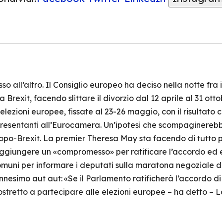
l’altro. Il Consiglio europeo ha deciso nella notte fra il
rexit, facendo slittare il divorzio dal 12 aprile al 31 ott
ezioni europee, fissate al 23-26 maggio, con il risultato 
presentanti all’Eurocamera. Un’ipotesi che scompaginerebb
opo-Brexit. La premier Theresa May sta facendo di tutto pe
aggiungere un «compromesso» per ratificare l’accordo ed e
muni per informare i deputati sulla maratona negoziale di
ennesimo aut aut: «Se il Parlamento ratificherà l’accordo d
ostretto a partecipare alle elezioni europee – ha detto – L