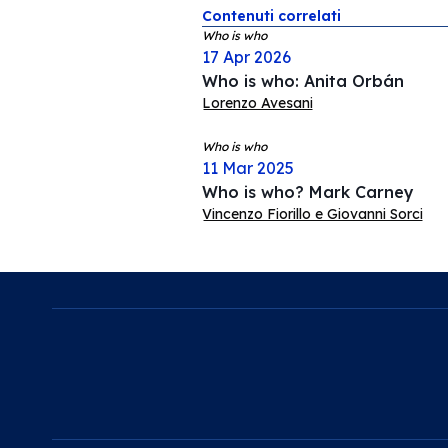
Contenuti correlati
Who is who
17 Apr 2026
Who is who: Anita Orbán
Lorenzo Avesani
Who is who
11 Mar 2025
Who is who? Mark Carney
Vincenzo Fiorillo e Giovanni Sorci