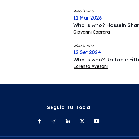
Who is who
11 Mar 2026
Who is who? Hossein Sha
Giovanni Caprara
Who is who
12 Set 2024
Who is who? Raffaele Fitt
Lorenzo Avesani
Seguici sui social