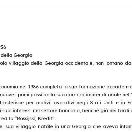
956
 della Georgia
colo villaggio della Georgia occidentale, non lontano dal
economia nel 1986 completa la sua formazione accademica
muove i primi passi della sua carriera imprenditoriale nell’
trasferisce per motivi lavorativi negli Stati Uniti e in F
suoi interessi nel settore bancario, benché già nei tardi
redito “Rossijskij Kredit”.
el suo villaggio natale in una Georgia che aveva intan