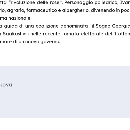
ta “rivoluzione delle rose”. Personaggio poliedrico, Ivanish
io, agrario, formaceutico e albergherio, divenendo in poch
rama nazionale.
alla guida di una coalizione denominata “il Sogno Georg
i Saakashvili nelle recente tornata elettorale del 1 otto
formare di un nuovo governo.
ikova