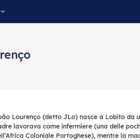
urenço
ão Lourenço (detto JLo) nasce a Lobito da una 
adre lavorava come infermiere (una delle poche
ell’Africa Coloniale Portoghese), mentre la ma