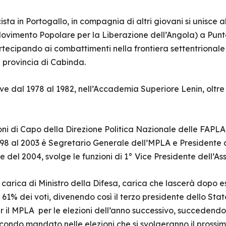
ta in Portogallo, in compagnia di altri giovani si unisce al
(Movimento Popolare per la Liberazione dell’Angola) a Pun
tecipando ai combattimenti nella frontiera settentrionale 
a provincia di Cabinda.
dove dal 1978 al 1982, nell’Accademia Superiore Lenin, oltre
ioni di Capo della Direzione Politica Nazionale delle FAPL
998 al 2003 è Segretario Generale dell’MPLA e Presidente
ile del 2004, svolge le funzioni di 1° Vice Presidente dell’
 carica di Ministro della Difesa, carica che lascerà dopo e
 61% dei voti, divenendo così il terzo presidente dello Stat
 il MPLA per le elezioni dell’anno successivo, succedend
econdo mandato nelle elezioni che si svolgeranno il prossi