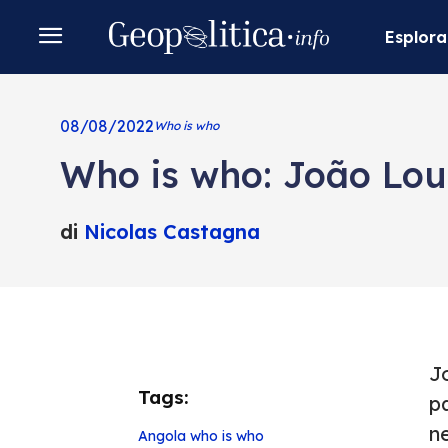
Esplora
08/08/2022
Who is who
Who is who: João Lo
di
Nicolas Castagna
Jo
Tags:
p
n
Angola
who is who