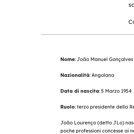
sa
Co
Nome
: João Manuel Gonçalves
Nazionalità
: Angolana
Data di nascita
: 5 Marzo 1954
Ruolo
: terzo presidente della
João Lourenço (detto JLo) nasce
poche professioni concesse ai ne