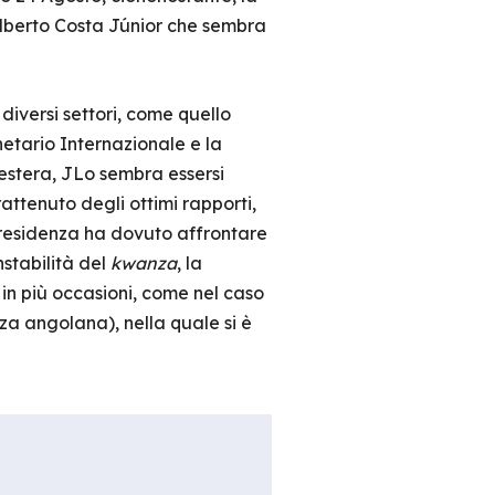
alberto Costa Júnior che sembra
diversi settori, come quello
onetario Internazionale e la
estera, JLo sembra essersi
ttenuto degli ottimi rapporti,
 presidenza ha dovuto affrontare
stabilità del
kwanza
, la
in più occasioni, come nel caso
a angolana), nella quale si è