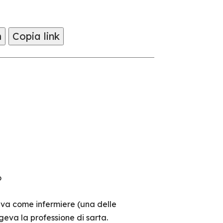
m
Copia link
o
ava come infermiere (una delle
geva la professione di sarta.