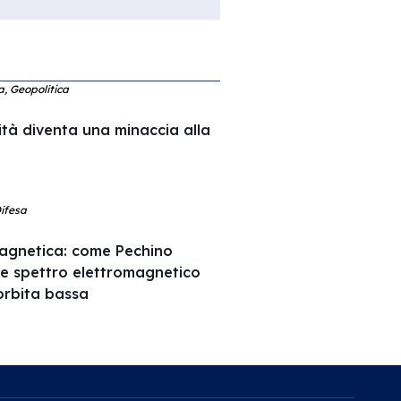
ca, Geopolitica
ità diventa una minaccia alla
Difesa
agnetica: come Pechino
 e spettro elettromagnetico
l’orbita bassa