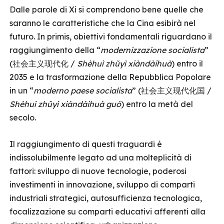
Dalle parole di Xi si comprendono bene quelle che
saranno le caratteristiche che la Cina esibirà nel
futuro. In primis, obiettivi fondamentali riguardano il
raggiungimento della “
modernizzazione socialista
”
(社会主义现代化 /
Shèhuì zhǔyì xiàndàihuà
) entro il
2035 e la trasformazione della Repubblica Popolare
in un “
moderno paese socialista
” (社会主义现代化国 /
Shèhuì zhǔyì xiàndàihuà guó
) entro la metà del
secolo.
Il raggiungimento di questi traguardi è
indissolubilmente legato ad una molteplicità di
fattori: sviluppo di nuove tecnologie, poderosi
investimenti in innovazione, sviluppo di comparti
industriali strategici, autosufficienza tecnologica,
focalizzazione su comparti educativi afferenti alla