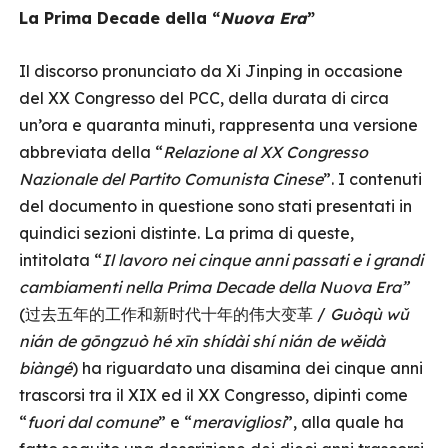
La Prima Decade della “
Nuova Era
”
Il discorso pronunciato da Xi Jinping in occasione
del XX Congresso del PCC, della durata di circa
un’ora e quaranta minuti, rappresenta una versione
abbreviata della “
Relazione al XX Congresso
Nazionale del Partito Comunista Cinese
”. I contenuti
del documento in questione sono stati presentati in
quindici sezioni distinte. La prima di queste,
intitolata “
Il lavoro nei cinque anni passati e i grandi
cambiamenti nella Prima Decade della Nuova Era”
(过去五年的工作和新时代十年的伟大变革 /
Guòqù wǔ
nián de gōngzuò hé xīn shídài shí nián de wěidà
biàngé
) ha riguardato una disamina
dei cinque anni
trascorsi tra il XIX ed il XX Congresso, dipinti come
“
fuori dal comune
” e “
meravigliosi
”, alla quale ha