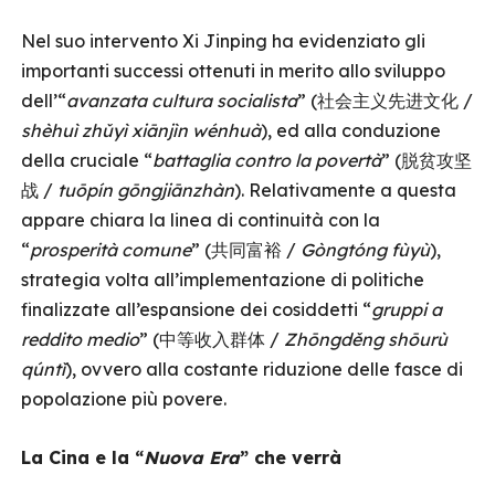
Nel suo intervento Xi Jinping ha evidenziato gli
importanti successi ottenuti in merito allo sviluppo
dell’“
avanzata cultura socialista
” (社会主义先进文化 /
shèhuì zhǔyì xiānjìn wénhuà
), ed alla conduzione
della cruciale “
battaglia contro la povertà
” (脱贫攻坚
战 /
tuōpín gōngjiānzhàn
). Relativamente a questa
appare chiara la linea di continuità con la
“
prosperità comune
” (共同富裕 /
Gòngtóng fùyù
),
strategia volta all’implementazione di politiche
finalizzate all’espansione dei cosiddetti “
gruppi a
reddito medio
” (中等收入群体 /
Zhōngděng shōurù
qúntǐ
), ovvero alla costante riduzione delle fasce di
popolazione più povere.
La Cina e la “
Nuova Era
” che verrà