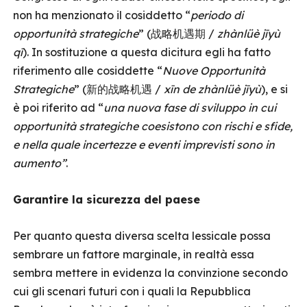
non ha menzionato il cosiddetto “
periodo di
opportunità strategiche
” (战略机遇期 /
zhànlüè jīyù
qī
). In sostituzione a questa dicitura egli ha fatto
riferimento alle cosiddette “
Nuove Opportunità
Strategiche
” (新的战略机遇 /
xīn de zhànlüè jīyù
), e si
è poi riferito ad “
una nuova fase di sviluppo in cui
opportunità strategiche coesistono con rischi e sfide,
e nella quale incertezze e eventi imprevisti sono in
aumento”
.
Garantire la sicurezza del paese
Per quanto questa diversa scelta lessicale possa
sembrare un fattore marginale, in realtà essa
sembra mettere in evidenza la convinzione secondo
cui gli scenari futuri con i quali la Repubblica