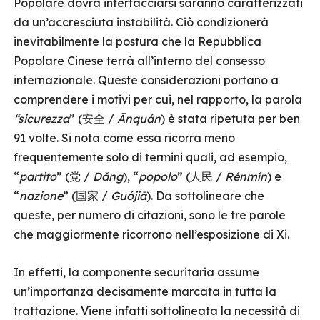
Popolare dovrà interfacciarsi saranno caratterizzati
da un’accresciuta instabilità. Ciò condizionerà
inevitabilmente la postura che la Repubblica
Popolare Cinese terrà all’interno del consesso
internazionale. Queste considerazioni portano a
comprendere i motivi per cui, nel rapporto, la parola
“sicurezza
” (安全 /
Ānquán
) è stata ripetuta per ben
91 volte. Si nota come essa ricorra meno
frequentemente solo di termini quali, ad esempio,
“
partito
” (党 /
Dǎng
), “
popolo
” (人民 /
Rénmín
) e
“
nazione
” (国家 /
Guójiā
). Da sottolineare che
queste, per numero di citazioni, sono le tre parole
che maggiormente ricorrono nell’esposizione di Xi.
In effetti, la componente securitaria assume
un’importanza decisamente marcata in tutta la
trattazione. Viene infatti sottolineata la necessità di