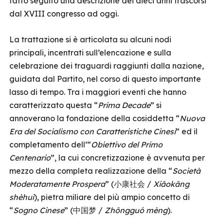
fatto seguito una descrizione dei dieci anni trascorsi
dal XVIII congresso ad oggi.
La trattazione si è articolata su alcuni nodi
principali, incentrati sull’elencazione e sulla
celebrazione dei traguardi raggiunti dalla nazione,
guidata dal Partito, nel corso di questo importante
lasso di tempo. Tra i maggiori eventi che hanno
caratterizzato questa “
Prima Decade
” si
annoverano la fondazione della cosiddetta “
Nuova
Era del Socialismo con Caratteristiche Cinesi
” ed il
completamento dell’”
Obiettivo del Primo
Centenario
”, la cui concretizzazione è avvenuta per
mezzo della completa realizzazione della “
Società
Moderatamente Prospera
” (小康社会 /
Xiǎokāng
shèhuì
), pietra miliare del più ampio concetto di
“
Sogno Cinese
” (中国梦 /
Zhōngguó mèng
).