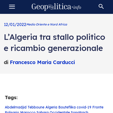
12/01/2022
Medio Oriente e Nord Africa
L’Algeria tra stallo politico
e ricambio generazionale
di
Francesco Maria Carducci
Tags:
Abdelmadjid Tebboune
Algeria
Bouteflika
covid-19
Fronte
Polisario
Marocco
Sahara Occidentale
Sonatrach