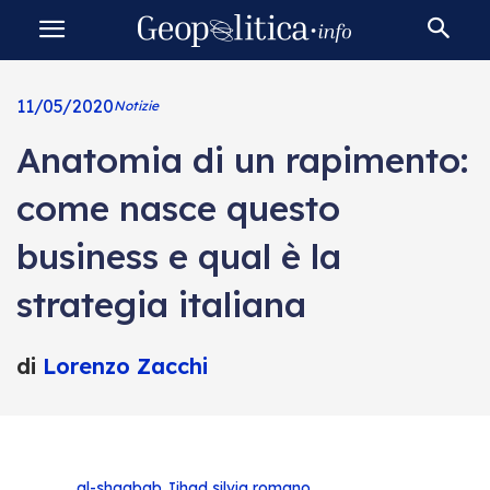
11/05/2020
Notizie
Anatomia di un rapimento:
come nasce questo
business e qual è la
strategia italiana
di
Lorenzo Zacchi
al-shaabab
Jihad
silvia romano