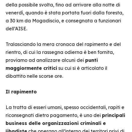
della possibile svolta, fino ad arrivare alla notte di
venerdì, quando è stata portata fuori dalla foresta,
a 30 km da Mogadiscio, e consegnata a funzionari
dell’AISE.
Tralasciando la mera cronaca del rapimento e del
rientro, di cui la rassegna odierna è ben fornita,
proviamo ad analizzare alcuni dei
punti
maggiormente critici
su cui si è articolato il
dibattito nelle scorse ore.
Il rapimento
La tratta di esseri umani, spesso occidentali, rapiti e
riconsegnati dietro pagamento, è uno dei
principali
business delle organizzazioni criminali e
jihadiste
che operano all’interno dei territori privi di