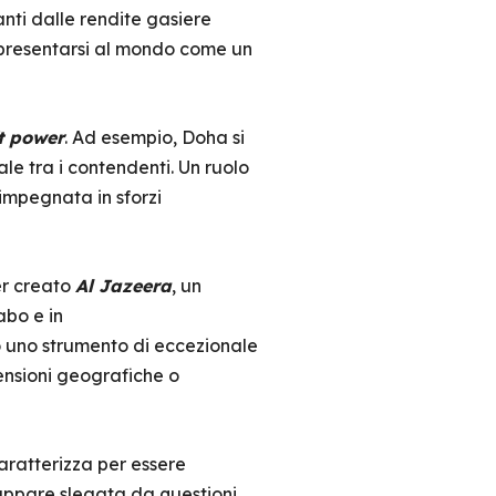
anti dalle rendite gasiere
i presentarsi al mondo come un
t power
. Ad esempio, Doha si
ale tra i contendenti. Un ruolo
impegnata in sforzi
er creato
Al Jazeera
, un
abo e in
 uno strumento di eccezionale
ensioni geografiche o
aratterizza per essere
 appare slegata da questioni