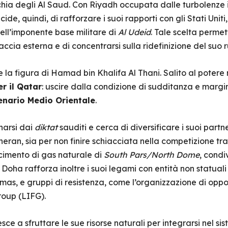
hia degli Al Saud. Con Riyadh occupata dalle turbolenze in
cide, quindi, di rafforzare i suoi rapporti con gli Stati Uniti
ell’imponente base militare di
Al
Udei
d
. Tale scelta permet
cia esterna e di concentrarsi sulla ridefinizione del suo 
la figura di Hamad bin Khalifa Al Thani. Salito al potere 
r il Qatar
: uscire dalla condizione di sudditanza e margi
enario Medio Orientale
.
anarsi dai
diktat
sauditi e cerca di diversificare i suoi part
eheran, sia per non finire schiacciata nella competizione tr
acimento di gas naturale di
South Pars/North Dome
, condi
 Doha rafforza inoltre i suoi legami con entità non statuali
s, e gruppi di resistenza, come l’organizzazione di oppo
Group (LIFG).
 a sfruttare le sue risorse naturali per integrarsi nel si