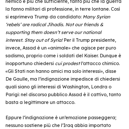
nemico è più che sufficiente, tanto più che la guerra
la fanno militari di professione, in terre lontane. Così
si esprimeva Trump da candidato:
Many Syrian
‘rebels’ are radical Jihadis. Not our friends &
supporting them doesn’t serve our national
interest.
Stay out of Syria!
Per il Trump presidente,
invece, Assad è un «animale» che agisce per puro
sadismo, proprio come i soldati del Kaiser. Dunque è
inopportuno chiedersi
cui prodest
l’attacco chimico.
«Gli Stati non hanno amici ma solo interessi», disse
De Gaulle, ma l’indignazione impedisce di chiedersi
quali siano gli interessi di Washington, Londra o
Parigi: nel discorso pubblico Assad è il cattivo, tanto
basta a legittimare un attacco.
Eppure l’indignazione è un’emozione passeggera;
nessuno sostiene più che l’Iraq abbia importato