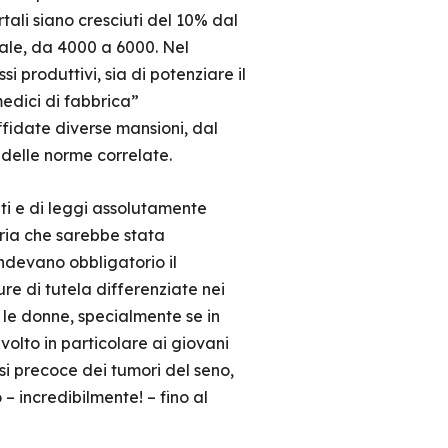
rtali siano cresciuti del 10% dal
rale, da 4000 a 6000. Nel
i produttivi, sia di potenziare il
edici di fabbrica”
ffidate diverse mansioni, dal
o delle norme correlate.
ti e di leggi assolutamente
aria che sarebbe stata
ndevano obbligatorio il
re di tutela differenziate nei
r le donne, specialmente se in
lto in particolare ai giovani
si precoce dei tumori del seno,
 – incredibilmente! – fino al