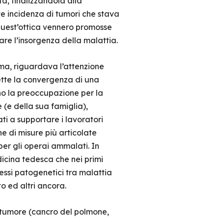
, finalizzandola alla
te incidenza di tumori che stava
 quest’ottica vennero promosse
are l’insorgenza della malattia.
mma, riguardava l’attenzione
ette la convergenza di una
ano la preoccupazione per la
re (e della sua famiglia),
ti a supportare i lavoratori
e di misure più articolate
per gli operai ammalati. In
icina tedesca che nei primi
nessi patogenetici tra malattia
to ed altri ancora.
di tumore (cancro del polmone,