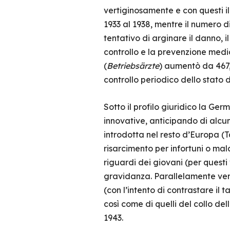
vertiginosamente e con questi il 
1933 al 1938, mentre il numero d
tentativo di arginare il danno, i
controllo e la prevenzione medi
(
Betriebs
ä
rzte
) aumentò da 467,
controllo periodico dello stato d
Sotto il profilo giuridico la Ge
innovative, anticipando di alcun
introdotta nel resto d’Europa (
risarcimento per infortuni o mal
riguardi dei giovani (per questi
gravidanza. Parallelamente venn
(con l’intento di contrastare i
così come di quelli del collo del
1943.