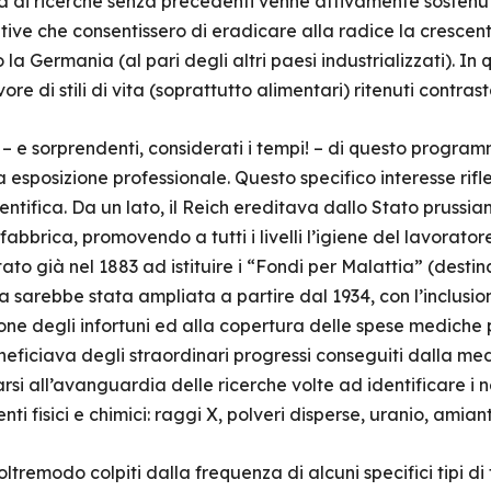
di ricerche senza precedenti venne attivamente sostenuta
tive che consentissero di eradicare alla radice la crescen
 Germania (al pari degli altri paesi industrializzati). In
 di stili di vita (soprattutto alimentari) ritenuti contrast
 – e sorprendenti, considerati i tempi! – di questo progra
esposizione professionale. Questo specifico interesse rifl
entifica. Da un lato, il Reich ereditava dallo Stato prussi
 fabbrica, promovendo a tutti i livelli l’igiene del lavorato
 già nel 1883 ad istituire i “Fondi per Malattia” (destina
 sarebbe stata ampliata a partire dal 1934, con l’inclusion
one degli infortuni ed alla copertura delle spese mediche 
ficiava degli straordinari progressi conseguiti dalla med
rsi all’avanguardia delle ricerche volte ad identificare i 
nti fisici e chimici: raggi X, polveri disperse, uranio, amian
oltremodo colpiti dalla frequenza di alcuni specifici tipi 