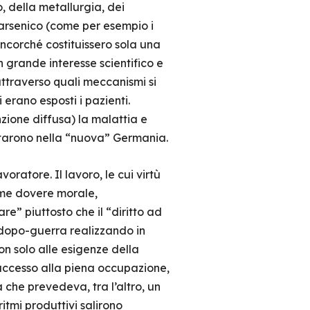
o, della metallurgia, dei
l’arsenico (come per esempio i
ancorché costituissero sola una
 grande interesse scientifico e
 attraverso quali meccanismi si
erano esposti i pazienti.
ione diffusa) la malattia e
scitarono nella “nuova” Germania.
ratore. Il lavoro, le cui virtù
ome dovere morale,
re” piuttosto che il “diritto ad
 dopo-guerra realizzando in
on solo alle esigenze della
l’accesso alla piena occupazione,
 che prevedeva, tra l’altro, un
itmi produttivi salirono