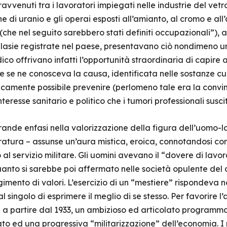
avvenuti tra i lavoratori impiegati nelle industrie del vetr
ine di uranio e gli operai esposti all’amianto, al cromo e al
 (che nel seguito sarebbero stati definiti occupazionali”), 
plasie registrate nel paese, presentavano ciò nondimeno un
dico offrivano infatti l’opportunità straordinaria di capire
 se ne conosceva la causa, identificata nelle sostanze cui 
amente possibile prevenire (perlomeno tale era la convinz
nteresse sanitario e politico che i tumori professionali su
nde enfasi nella valorizzazione della figura dell’uomo-lavo
eratura – assunse un’aura mistica, eroica, connotandosi c
l servizio militare. Gli uomini avevano il “dovere di lavora
anto si sarebbe poi affermato nelle società opulente del
imento di valori. L’esercizio di un “mestiere” rispondeva n
l singolo di esprimere il meglio di se stesso. Per favorire 
ià a partire dal 1933, un ambizioso ed articolato programma
ato ed una progressiva “militarizzazione” dell’economia. I r