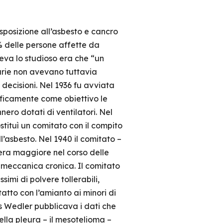
sposizione all’asbesto e cancro
% delle persone affette da
geva lo studioso era che “un
arie non avevano tuttavia
 decisioni. Nel 1936 fu avviata
ificamente come obiettivo le
nero dotati di ventilatori. Nel
stituì un comitato con il compito
l’asbesto. Nel 1940 il comitato –
 era maggiore nel corso delle
e meccanica cronica. Il comitato
simi di polvere tollerabili,
tatto con l’amianto ai minori di
ns Wedler pubblicava i dati che
lla pleura – il mesotelioma –