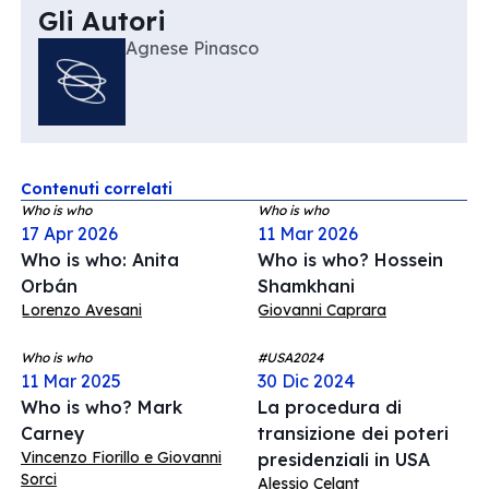
Gli Autori
Agnese Pinasco
Contenuti correlati
Who is who
Who is who
17 Apr 2026
11 Mar 2026
Who is who: Anita
Who is who? Hossein
Orbán
Shamkhani
Lorenzo Avesani
Giovanni Caprara
Who is who
#USA2024
11 Mar 2025
30 Dic 2024
Who is who? Mark
La procedura di
Carney
transizione dei poteri
Vincenzo Fiorillo e Giovanni
presidenziali in USA
Sorci
Alessio Celant