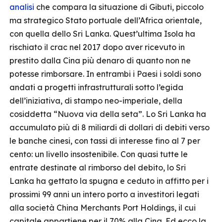
analisi
che compara la situazione di Gibuti, piccolo
ma strategico Stato portuale dell’Africa orientale,
con quella dello Sri Lanka. Quest’ultima Isola ha
rischiato il crac nel 2017 dopo aver ricevuto in
prestito dalla Cina più denaro di quanto non ne
potesse rimborsare. In entrambi i Paesi i soldi sono
andati a progetti infrastrutturali sotto l’egida
dell’iniziativa, di stampo neo-imperiale, della
cosiddetta “Nuova via della seta”. Lo Sri Lanka ha
accumulato più di 8 miliardi di dollari di debiti verso
le banche cinesi, con tassi di interesse fino al 7 per
cento: un livello insostenibile. Con quasi tutte le
entrate destinate al rimborso del debito, lo Sri
Lanka ha gettato la spugna e ceduto in affitto per i
prossimi 99 anni un intero porto a investitori legati
alla società China Merchants Port Holdings, il cui
capitale appartiene per il 70% alla Cina. Ed ecco la