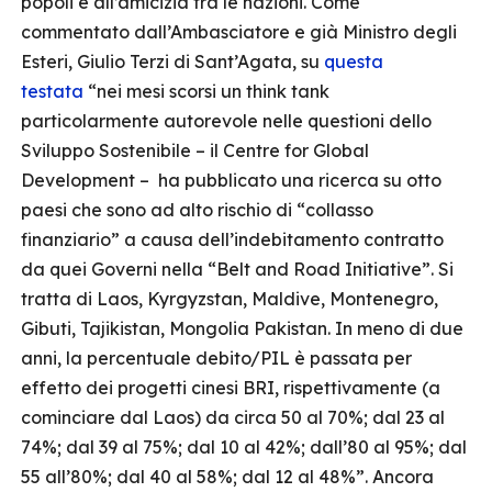
popoli e all’amicizia tra le nazioni. Come
commentato dall’Ambasciatore e già Ministro degli
Esteri, Giulio Terzi di Sant’Agata, su
questa
testata
“nei mesi scorsi un think tank
particolarmente autorevole nelle questioni dello
Sviluppo Sostenibile – il Centre for Global
Development – ha pubblicato una ricerca su otto
paesi che sono ad alto rischio di “collasso
finanziario” a causa dell’indebitamento contratto
da quei Governi nella “Belt and Road Initiative”. Si
tratta di Laos, Kyrgyzstan, Maldive, Montenegro,
Gibuti, Tajikistan, Mongolia Pakistan. In meno di due
anni, la percentuale debito/PIL è passata per
effetto dei progetti cinesi BRI, rispettivamente (a
cominciare dal Laos) da circa 50 al 70%; dal 23 al
74%; dal 39 al 75%; dal 10 al 42%; dall’80 al 95%; dal
55 all’80%; dal 40 al 58%; dal 12 al 48%”. Ancora