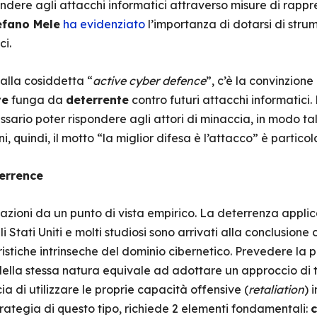
ondere agli attacchi informatici attraverso misure di rapp
efano Mele
ha evidenziato
l’importanza di dotarsi di stru
ci.
 alla cosiddetta “
active
cyber defence
”, c’è la convinzione
ve
funga da
deterrente
contro futuri attacchi informatici. 
essario poter rispondere agli attori di minaccia, in modo ta
i, quindi, il motto “la miglior difesa è l’attacco” è partic
terrence
tazioni da un punto di vista empirico. La deterrenza appli
Stati Uniti e molti studiosi sono arrivati alla conclusione
istiche intrinseche del dominio cibernetico. Prevedere la po
 della stessa natura equivale ad adottare un approccio di 
a di utilizzare le proprie capacità offensive (
retaliation
) 
rategia di questo tipo, richiede 2 elementi fondamentali:
c