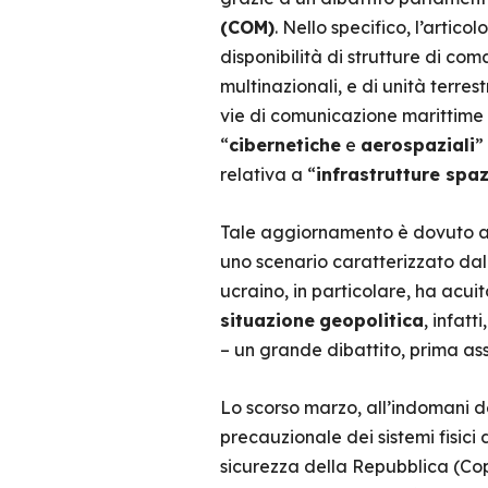
(COM)
. Nello specifico, l’arti
disponibilità di strutture di co
multinazionali, e di unità terres
vie di comunicazione marittime e
“
cibernetiche
e
aerospaziali
”
relativa a “
infrastrutture spaz
Tale aggiornamento è dovuto al
uno scenario caratterizzato dall’
ucraino, in particolare, ha acuit
situazione
geopolitica
, infat
– un grande dibattito, prima a
Lo scorso marzo, all’indomani de
precauzionale dei sistemi fisici d
sicurezza della Repubblica (Co