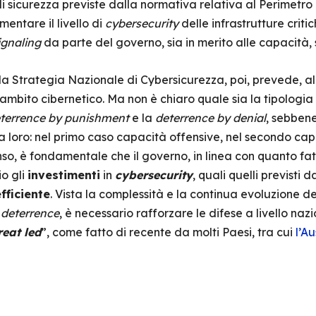
 di sicurezza previste dalla normativa relativa al Perimetro
mentare il livello di
cybersecurity
delle infrastrutture criti
ignaling
da parte del governo, sia in merito alle capacità, s
la Strategia Nazionale di Cybersicurezza, poi, prevede, al
ambito cibernetico. Ma non è chiaro quale sia la tipologia
terrence by punishment
e la
deterrence by denial
, sebbene
tra loro: nel primo caso capacità offensive, nel secondo cap
nso, è fondamentale che il governo, in linea con quanto fatt
io gli
investimenti
in
cybersecurity
, quali quelli previsti 
fficiente
. Vista la complessità e la continua evoluzione d
 deterrence
, è necessario rafforzare le difese a livello n
reat led
”, come fatto di recente da molti Paesi, tra cui
l’Au