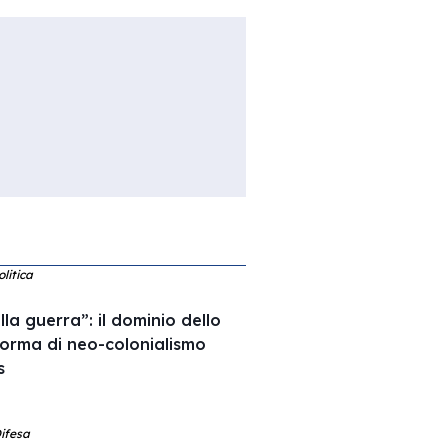
olitica
a guerra”: il dominio dello
forma di neo-colonialismo
s
Difesa