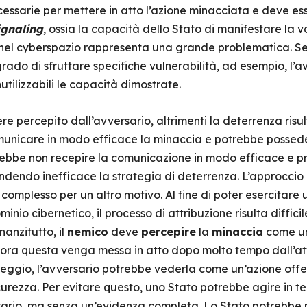
ssarie per mettere in atto l’azione minacciata e deve ess
ignaling
, ossia la capacità dello Stato di manifestare la v
 nel cyberspazio rappresenta una grande problematica. Se
grado di sfruttare specifiche vulnerabilità, ad esempio, l’
utilizzabili le capacità dimostrate.
e percepito dall’avversario, altrimenti la deterrenza risul
municare in modo efficace la minaccia e potrebbe posseder
ebbe non recepire la comunicazione in modo efficace e pro
endendo inefficace la strategia di deterrenza. L’approccio
 complesso per un altro motivo. Al fine di poter esercitare
inio cibernetico, il processo di attribuzione risulta diffic
nanzitutto, il
nemico
deve
percepire
la
minaccia
come u
lora questa venga messa in atto dopo molto tempo dall’at
eggio, l’avversario potrebbe vederla come un’azione offe
sicurezza. Per evitare questo, uno Stato potrebbe agire in t
sario, ma senza un’evidenza completa. Lo Stato potrebbe 