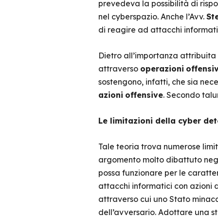
prevedeva la possibilità di risp
nel cyberspazio. Anche l’Avv.
St
di reagire ad attacchi informati
Dietro all’importanza attribuita
attraverso
operazioni
offensi
sostengono, infatti, che sia nec
azioni
offensive
. Secondo talun
Le limitazioni della cyber de
Tale teoria trova numerose limi
argomento molto dibattuto negli 
possa funzionare per le caratter
attacchi informatici con azioni
attraverso cui uno Stato minacci
dell’avversario. Adottare una st