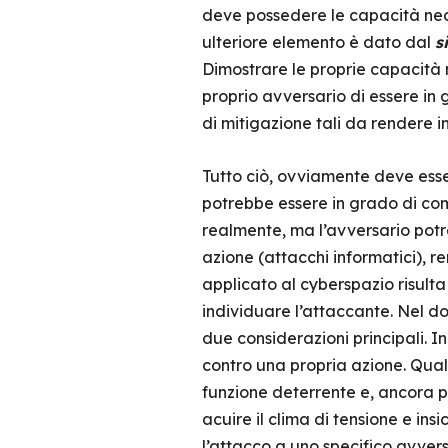
deve possedere le capacità nece
ulteriore elemento è dato dal
s
Dimostrare le proprie capacità
proprio avversario di essere in 
di mitigazione tali da rendere in
Tutto ciò, ovviamente deve esser
potrebbe essere in grado di co
realmente, ma l’avversario potr
azione (attacchi informatici), r
applicato al cyberspazio risulta
individuare l’attaccante. Nel dom
due considerazioni principali. In
contro una propria azione. Qua
funzione deterrente e, ancora p
acuire il clima di tensione e in
l’attacco a uno specifico avver