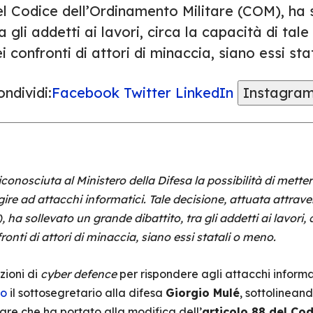
el Codice dell’Ordinamento Militare (COM), ha 
a gli addetti ai lavori, circa la capacità di ta
i confronti di attori di minaccia, siano essi st
ndividi:
Facebook
Twitter
LinkedIn
Instagra
iconosciuta al Ministero della Difesa la possibilità di mette
gire ad attacchi informatici. Tale decisione, attuata attra
ha sollevato un grande dibattito, tra gli addetti ai lavori, 
ronti di attori di minaccia, siano essi statali o meno.
zioni di
cyber defence
per rispondere agli attacchi informat
to
il sottosegretario alla difesa
Giorgio Mulé
, sottolineand
are che ha portato alla modifica dell’
articolo 88 del Co