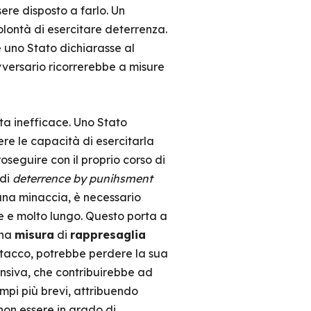
ere disposto a farlo. Un
olontà di esercitare deterrenza.
 uno Stato dichiarasse al
avversario ricorrerebbe a misure
ta inefficace. Uno Stato
e le capacità di esercitarla
seguire con il proprio corso di
 di
deterrence by punihsment
 una minaccia, è necessario
ile e molto lungo. Questo porta a
na
misura
di
rappresaglia
tacco, potrebbe perdere la sua
nsiva, che contribuirebbe ad
empi più brevi, attribuendo
non essere in grado di