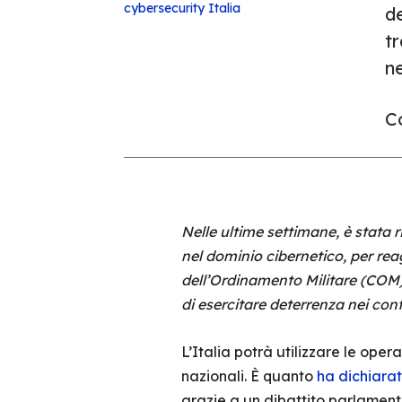
cybersecurity
Italia
d
tr
ne
Co
Nelle ultime settimane, è stata r
nel dominio cibernetico, per rea
dell’Ordinamento Militare (COM), 
di esercitare deterrenza nei conf
L’Italia potrà utilizzare le opera
nazionali. È quanto
ha dichiara
grazie a un dibattito parlament