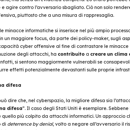
e e agire contro l’avversario sbagliato. Ciò non solo rende
nsiva, piuttosto che a una misura di rappresaglia.
lle minacce informatiche si inserisce nel più ampio processo
in un maggiore focus, da parte dei policy-maker, sugli aspe
capacità cyber offensive al fine di contrastare le minacce 
uzione degli attacchi, ha
contribuito
a
creare
un clima 
, infatti, si sentono maggiormente vulnerabili se consapevoli 
urre effetti potenzialmente devastanti sulle proprie infrast
na difesa
 può dire che, nel cyberspazio, la migliore difesa sia l’atta
na difesa
”. Il caso degli Stati Uniti è esemplare. Sebbene
quello più colpito da attacchi informatici. Un approccio c
o di
deterrence by denial
, volto a negare all’avversario il r