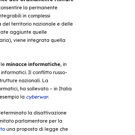
 consentire la permanente
ntegrabili in complessi
a del territorio nazionale e delle
state aggiunte quelle
aria), viene integrata quella
 le
minacce
informatiche
, in
nformatici. Il conflitto russo-
trutture nazionali. La
matici, ha sollevato – in Italia
 esempio la
cyberwar
.
determinato la disattivazione
mitato parlamentare per la
to
una proposta di legge che