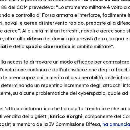
colo 88 del COM prevedeva: “Lo strumento militare è volto a
mando e controllo di Forza armata e interforze, facilmente i
tri, navali e aeree di intervento rapido, preposte alla difes
 aeree”. Alle unità militari terrestri, navali e aeree sono 
 e, oltre alla
difesa
dei domini già previsti (terra, acqua e 
iali
e dello
spazio cibernetico
in ambito militare”.
la necessità di trovare un modo efficace per contrastare
evoluzione continua e dall’intensificazione degli attacchi i
o le preoccupazioni in merito alla vulnerabilità delle infras
ti, determinando un repentino incremento degli attacchi infor
ssente, su alcune problematiche del cyberspazio, quale ad
ll’attacco informatico che ha colpito Trenitalia e che ha 
i vendita dei biglietti,
Enrico Borghi
, componente del Co
pasir) e membro della IV Commissione Difesa,
ha annuncia