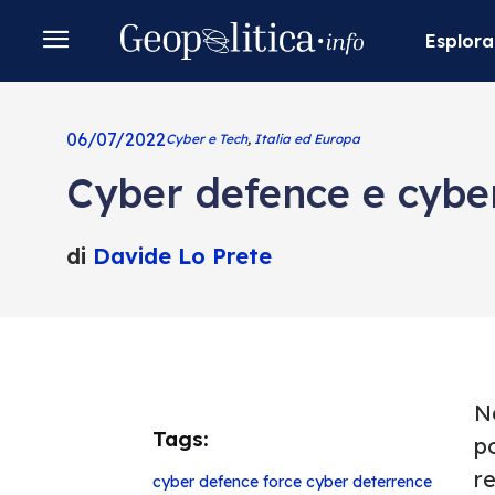
Esplora
06/07/2022
Cyber e Tech
,
Italia ed Europa
Cyber defence e cyber
di
Davide Lo Prete
Ne
Tags:
po
re
cyber defence force
cyber deterrence