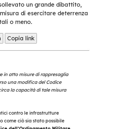
sollevato un grande dibattito,
le misura di esercitare deterrenza
atali o meno.
m
Copia link
re in atto misure di rappresaglia
verso una modifica del Codice
circa la capacità di tale misura
ici contro le infrastrutture
o come ciò sia stato possibile
dice dell’Ordinamento Militare