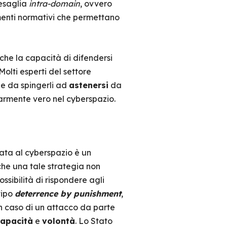
resaglia
intra-domain
, ovvero
menti normativi che permettano
 che la capacità di difendersi
Molti esperti del settore
le da spingerli ad
astenersi
da
olarmente vero nel cyberspazio.
cata al cyberspazio è un
 che una tale strategia non
ssibilità di rispondere agli
tipo
deterrence by punishment
,
in caso di un attacco da parte
apacità
e
volontà
. Lo Stato