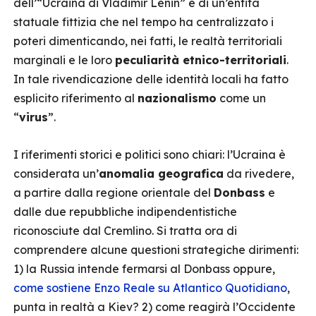
dell’“Ucraina di Vladimir Lenin” e di un’entità
statuale fittizia che nel tempo ha centralizzato i
poteri dimenticando, nei fatti, le realtà territoriali
marginali e le loro
peculiarità etnico-territoriali
.
In tale rivendicazione delle identità locali ha fatto
esplicito riferimento al
nazionalismo
come un
“
virus
”.
I riferimenti storici e politici sono chiari: l’Ucraina è
considerata un’
anomalia geografica
da rivedere,
a partire dalla regione orientale del
Donbass
e
dalle due repubbliche indipendentistiche
riconosciute dal Cremlino. Si tratta ora di
comprendere alcune questioni strategiche dirimenti:
1) la Russia intende fermarsi al Donbass oppure,
come sostiene Enzo Reale su Atlantico Quotidiano
,
punta in realtà a Kiev? 2) come reagirà l’Occidente