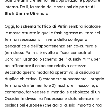
patria e un incremento nell’approvazione popolare
interna. Da lì, la storia delle sanzioni da parte
di
Stati Uniti e UE
è nota.
Oggi, lo
schema tattico di Putin
sembra ricalcare
le mosse attuate in quelle fasi: ingresso militare nei
territori secessionisti in virtù della contiguità
geografica e dell’appartenenza etnico-culturale
(ieri stesso Putin si è rivolto ai “suoi compatrioti in
Ucraina”, usando lo schema del “Russkiy Mir”), per
poi affondare il colpo con relativa certezza.
Secondo questa modalità operativa, si assicura un
duplice obiettivo: 1) estendere nuovamente il proprio
territorio di riferimento e 2) mostrare i muscoli e, al
contempo, far vedere al mondo le debolezze di un
Occidente diviso tra l’indecisione statunitense e le
oscillazioni europee (che dalla Russia importa circa