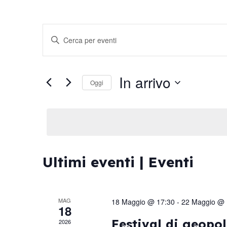
Eventi
Inserisci
Parola
Ricerca
Chiave.
Cerca
e
Eventi
In arrivo
Oggi
per
viste
Parola
Seleziona
Chiave.
Navigazione
la
data.
Ultimi eventi | Eventi
MAG
18 Maggio @ 17:30
-
22 Maggio @ 
18
Festival di geopol
2026