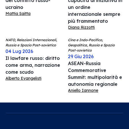
del conflitto russo-
capacità di iniziativa in
ucraino
un ordine
Mattia Saitta
internazionale sempre
più frammentato
Diana Rizzotti
NATO, Relazioni Internazionali,
Cina e Indo-Pacifico,
Russia e Spazio Post-sovietico
Geopolitica, Russia e Spazio
Post-sovietico
04 Lug 2026
29 Giu 2026
Il lawfare russo: diritto
ASEAN-Russia
come arma, narrazione
Commemorative
come scudo
Summit: multipolarità e
Alberto Evangelisti
autonomia regionale
Aniello Iannone