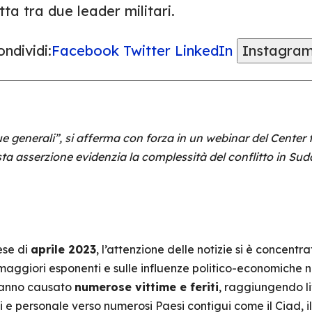
tta tra due leader militari.
ndividi:
Facebook
Twitter
LinkedIn
Instagra
e generali”, si afferma con forza in un webinar del Center
a asserzione evidenzia la complessità del conflitto in Sudan
ese di
aprile 2023
, l’attenzione delle notizie si è concentr
 maggiori esponenti e sulle influenze politico-economiche n
anno causato
numerose vittime e feriti
, raggiungendo liv
i e personale verso numerosi Paesi contigui come il Ciad, il