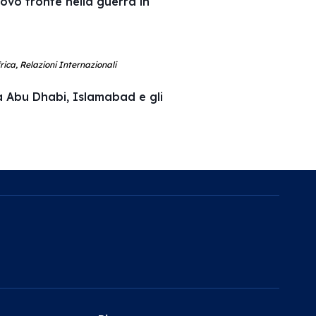
uovo fronte nella guerra in
ica, Relazioni Internazionali
a Abu Dhabi, Islamabad e gli