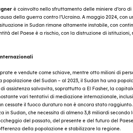
gner
è coinvolto nello sfruttamento delle miniere d’oro d
causa della guerra contro l’Ucraina. A maggio 2024, con u
situazione in Sudan rimane altamente instabile, con continu
tità del Paese è a rischio, con la distruzione di istituzion
internazionali
uprate e vendute come schiave, mentre otto milioni di pers
la popolazione del Sudan – al 2023, il Sudan ha una popola
o di assistenza salvavita, soprattutto a El Fasher, la capita
stante vari tentativi di mediazione internazionale, inclusi
un cessate il fuoco duraturo non è ancora stato raggiunto.
za in Sudan, che necessita di almeno 3,8 miliardi secondo l
accheggio del passato, del presente e del futuro del Paese
sofferenza della popolazione e stabilizzare la regione.