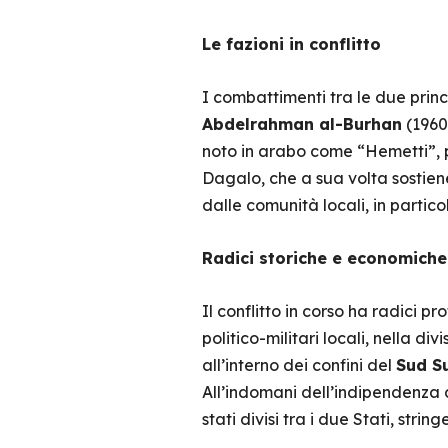
Le fazioni in conflitto
I combattimenti tra le due princi
Abdelrahman al-Burhan
(1960
noto in arabo come “Hemetti”, p
Dagalo, che a sua volta sostiene
dalle comunità locali, in partico
Radici storiche e economiche 
Il conflitto in corso ha radici 
politico-militari locali, nella d
all’interno dei confini del
Sud S
All’indomani dell’indipendenza d
stati divisi tra i due Stati, stri