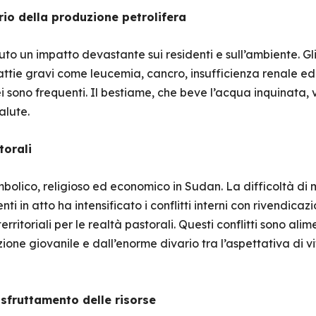
io della produzione petrolifera
to un impatto devastante sui residenti e sull’ambiente. Gli 
lattie gravi come leucemia, cancro, insufficienza renale ed
ei sono frequenti. Il bestiame, che beve l’acqua inquinata
alute.
torali
mbolico, religioso ed economico in Sudan. La difficoltà di m
i in atto ha intensificato i conflitti interni con rivendica
erritoriali per le realtà pastorali. Questi conflitti sono ali
azione giovanile e dall’enorme divario tra l’aspettativa di 
 sfruttamento delle risorse