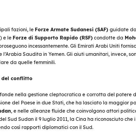
pali fazioni, le
Forze Armate Sudanesi (SAF)
guidate da
) e le
Forze di Supporto Rapido (RSF)
condotte da
Moh
roseguono incessantemente. Gli Emirati Arabi Uniti fornis
 l’Arabia Saudita in Yemen. Gli aiuti umanitari, invece, so
lare da quelle femminili.
del conflitto
profonde nella gestione cleptocratica e corrotta del potere 
ivisione del Paese in due Stati, che ha lasciato la maggior pa
udan
, e nelle alleanze fluide che coinvolgono attori politic
el Sud Sudan il 9 luglio 2011, la Cina ha riconosciuto che 
ngendo così rapporti diplomatici con il Sud.