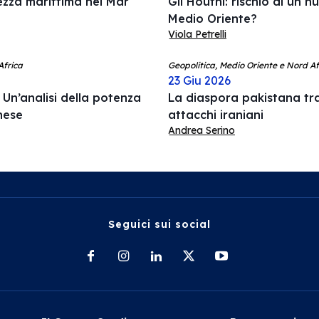
rezza marittima nel Mar
Gli Houthi: rischio di un n
Medio Oriente?
Viola Petrelli
Africa
Geopolitica, Medio Oriente e Nord Afr
23 Giu 2026
Un’analisi della potenza
La diaspora pakistana tr
anese
attacchi iraniani
Andrea Serino
Seguici sui social