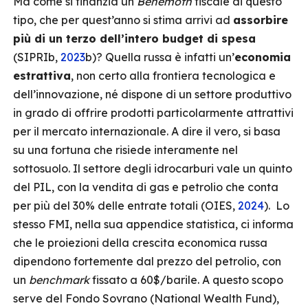
Ma come si finanzia un
Behemoth
fiscale di questo
tipo, che per quest’anno si stima arrivi ad
assorbire
più di un terzo dell’intero budget di spesa
(SIPRIb,
2023
b)? Quella russa è infatti un’
economia
estrattiva
, non certo alla frontiera tecnologica e
dell’innovazione, né dispone di un settore produttivo
in grado di offrire prodotti particolarmente attrattivi
per il mercato internazionale. A dire il vero, si basa
su una fortuna che risiede interamente nel
sottosuolo. Il settore degli idrocarburi vale un quinto
del PIL, con la vendita di gas e petrolio che conta
per più del 30% delle entrate totali (OIES,
2024
). Lo
stesso FMI, nella sua appendice statistica, ci informa
che le proiezioni della crescita economica russa
dipendono fortemente dal prezzo del petrolio, con
un
benchmark
fissato a 60$/barile. A questo scopo
serve del Fondo Sovrano (National Wealth Fund),