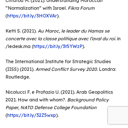
Chtatou M. (2021). Understanding Moroccan
“Normalization” with Israel.
Fikra Forum
(
https://bit.ly/3HOXVAr
).
Ketti S. (2021).
Au Maroc, le leader du Hamas se
concerte avec la classe politique avec l’aval du roi
. in
/ledesk.ma (
https://bit.ly/3t5YWzP
).
The International Institute for Strategic Studies
(IISS) (2021).
Armed Conflict Survey 2020
. Londra:
Routledge.
Nicolucci F. e Profazio U. (2021). Arab Geopolitics
2021. How and with whom?.
Background Policy
Paper, NATO Defense College Foundation
(
https://bit.ly/32Z5wxp
).