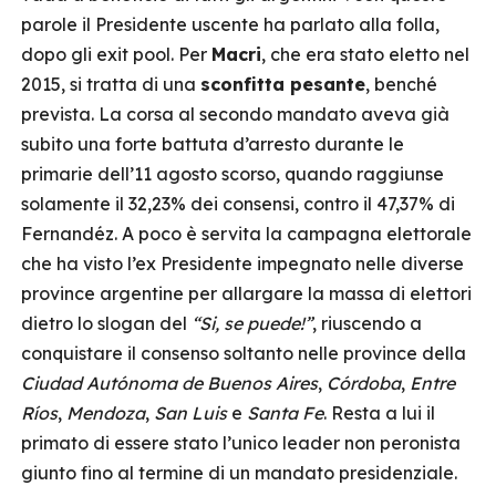
parole il Presidente uscente ha parlato alla folla,
dopo gli exit pool. Per
Macri
, che era stato eletto nel
2015, si tratta di una
sconfitta pesante
, benché
prevista. La corsa al secondo mandato aveva già
subito una forte battuta d’arresto durante le
primarie dell’11 agosto scorso, quando raggiunse
solamente il 32,23% dei consensi, contro il 47,37% di
Fernandéz. A poco è servita la campagna elettorale
che ha visto l’ex Presidente impegnato nelle diverse
province argentine per allargare la massa di elettori
dietro lo slogan del
“Si, se puede!”
, riuscendo a
conquistare il consenso soltanto nelle province della
Ciudad Autónoma de Buenos Aires
,
Córdoba
,
Entre
Ríos
,
Mendoza
,
San Luis
e
Santa Fe
. Resta a lui il
primato di essere stato l’unico leader non peronista
giunto fino al termine di un mandato presidenziale.