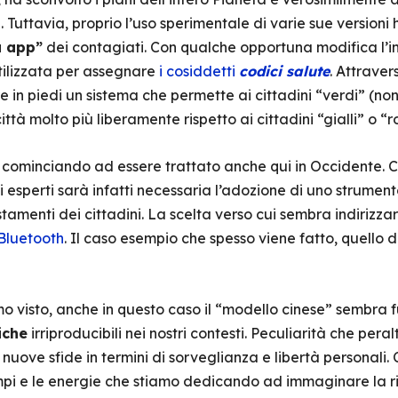
. Tuttavia, proprio l’uso sperimentale di varie sue versioni
a app”
dei contagiati. Con qualche opportuna modifica l’in
utilizzata per assegnare
i cosiddetti
codici salute
. Attraver
 in piedi un sistema che permette ai cittadini “verdi” (non 
ittà molto più liberamente rispetto ai cittadini “gialli” o “ro
ta cominciando ad essere trattato anche qui in Occidente. 
 esperti sarà infatti necessaria l’adozione di uno strumen
tamenti dei cittadini. La scelta verso cui sembra indirizzars
Bluetooth
. Il caso esempio che spesso viene fatto, quello d
o visto, anche in questo caso il “modello cinese” sembra 
iche
irriproducibili nei nostri contesti. Peculiarità che pe
 nuove sfide in termini di sorveglianza e libertà personali.
mpi e le energie che stiamo dedicando ad immaginare la r