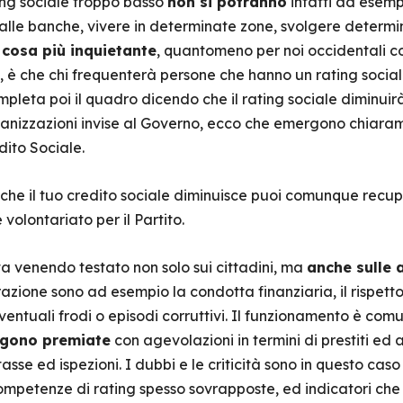
ting sociale troppo basso
non si potranno
infatti ad esemp
dalle banche, vivere in determinate zone, svolgere determina
 cosa più inquietante
, quantomeno per noi occidentali co
, è che chi frequenterà persone che hanno un rating socia
ompleta poi il quadro dicendo che il rating sociale diminuir
ganizzazioni invise al Governo, ecco che emergono chiara
dito Sociale.
che il tuo credito sociale diminuisce puoi comunque recu
 volontariato per il Partito.
ta venendo testato non solo sui cittadini, ma
anche sulle 
zione sono ad esempio la condotta finanziaria, il rispetto
ventuali frodi o episodi corruttivi. Il funzionamento è co
ngono premiate
con agevolazioni in termini di prestiti ed 
sse ed ispezioni. I dubbi e le criticità sono in questo cas
 competenze di rating spesso sovrapposte, ed indicatori che