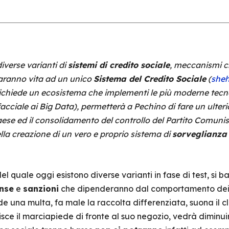
verse varianti di
sistemi di credito sociale
, meccanismi c
aranno vita ad un unico
Sistema del Credito Sociale
(
sheh
 richiede un ecosistema che implementi le più moderne tecn
acciale ai Big Data), permetterà a Pechino di fare un ulte
ese ed il consolidamento del controllo del Partito Comunis
ella creazione di un vero e proprio sistema di
sorveglianza
el quale oggi esistono diverse varianti in fase di test, si 
nse
e
sanzioni
che dipenderanno dal comportamento dei ci
de una multa, fa male la raccolta differenziata, suona il 
isce il marciapiede di fronte al suo negozio, vedrà diminuir