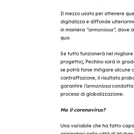
Il mezzo usato per ottenere que
digitalizza e diffonde ulteriorme
in maniera
“armoniosa”
, dove a
quo.
Se tutto funzionerà nel migliore
progetto), Pechino sarà in grad
se potrà forse mitigare alcune 
contraffazione, il risultato pro
garantire
l’armoniosa
condotta d
processi di globalizzazione.
Ma il coronavirus?
Una variabile che ha fatto capo
originatasi nella città di Wuhan,