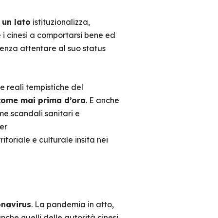
 un lato
istituzionalizza,
 i cinesi a comportarsi bene ed
senza attentare al suo status
e reali tempistiche del
come mai prima d’ora
. E anche
e scandali sanitari e
er
toriale e culturale insita nei
navirus
. La pandemia in atto,
nche quelli delle autorità cinesi