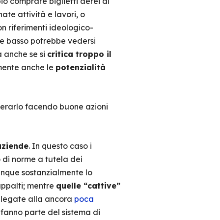
io comprare biglietti aerei di
te attività e lavori, o
n riferimenti ideologico-
le basso potrebbe vedersi
à anche se si
critica troppo il
mente anche le
potenzialità
perarlo facendo buone azioni
aziende
. In questo caso i
 di norme a tutela dei
munque sostanzialmente lo
appalti; mentre
quelle “cattive”
o legate alla ancora
poca
 fanno parte del sistema di