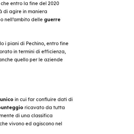
 che entro la fine del 2020
à di agire in maniera
o nell’ambito delle
guerre
o i piani di Pechino, entro fine
rato in termini di efficienza,
anche quello per le aziende
unico
in cui far confluire dati di
 punteggio
ricavato da tutta
lmente di una classifica
 che vivono ed agiscono nel