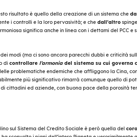
sto risultato è quello della creazione di un sistema che
da
nte i controlli e la loro pervasività; e che
dall’altro
spinge
rmoniosa significa anche in linea con i dettami del PCC e 
 dei modi (ma ci sono ancora parecchi dubbi e criticità sull
o di
controllare
l’armonia
del sistema su cui governa 
delle problematiche endemiche che affliggono la Cina, com
babilmente più significativo rimarrà comunque quello di pot
i cittadini ed aziende, con buona pace della porosità terri
lino sul Sistema del Credito Sociale è però quella del
coro
 ha sconvolto i piani dell’intero Pianeta e verosimilmente a