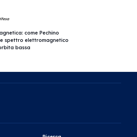
Difesa
agnetica: come Pechino
 e spettro elettromagnetico
l’orbita bassa
Ricerca