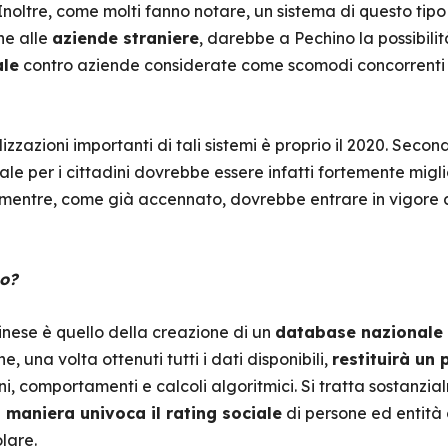
Inoltre, come molti fanno notare, un sistema di questo tipo
he alle
aziende straniere
, darebbe a Pechino la possibilit
ale
contro aziende considerate come scomodi concorrenti 
izzazioni importanti di tali sistemi è proprio il 2020. Second
le per i cittadini dovrebbe essere infatti fortemente miglio
 mentre, come già accennato, dovrebbe entrare in vigore 
no?
inese è quello della creazione di un
database nazionale 
, una volta ottenuti tutti i dati disponibili,
restituirà un
oni, comportamenti e calcoli algoritmici. Si tratta sostanzia
n maniera univoca il rating sociale
di persone ed entità
lare.