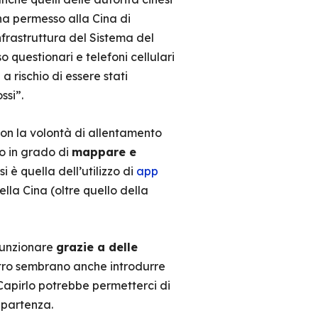
 ha permesso alla Cina di
frastruttura del Sistema del
so questionari e telefoni cellulari
a rischio di essere stati
ssi”.
Con la volontà di allentamento
to in grado di
mappare e
i è quella dell’utilizzo di
app
ella Cina (oltre quello della
funzionare
grazie a delle
raltro sembrano anche introdurre
 Capirlo potrebbe permetterci di
ipartenza.