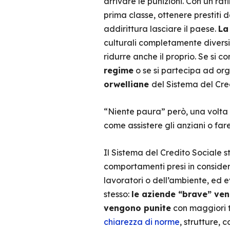
arrivare le punizioni. Con un ra
prima classe, ottenere prestiti 
addirittura lasciare il paese.
La
culturali completamente diversi
ridurre anche il proprio. Se si c
regime
o se si partecipa ad or
orwelliane
del Sistema del Cre
“Niente paura” però, una volta 
come assistere gli anziani o fare
Il Sistema del Credito Sociale s
comportamenti presi in considera
lavoratori o dell’ambiente, ed e
stesso:
le aziende “brave” ve
vengono punite
con maggiori ta
chiarezza di norme
, strutture,