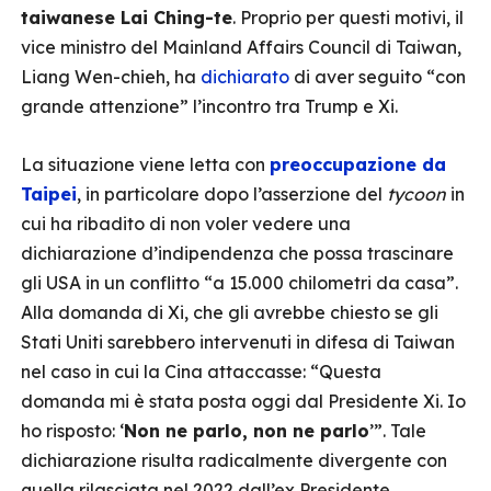
taiwanese Lai Ching-te
. Proprio per questi motivi, il
vice ministro del Mainland Affairs Council di Taiwan,
Liang Wen-chieh, ha
dichiarato
di aver seguito “con
grande attenzione” l’incontro tra Trump e Xi.
La situazione viene letta con
preoccupazione da
Taipei
, in particolare dopo l’asserzione del
tycoon
in
cui ha ribadito di non voler vedere una
dichiarazione d’indipendenza che possa trascinare
gli USA in un conflitto “a 15.000 chilometri da casa”.
Alla domanda di Xi, che gli avrebbe chiesto se gli
Stati Uniti sarebbero intervenuti in difesa di Taiwan
nel caso in cui la Cina attaccasse: “Questa
domanda mi è stata posta oggi dal Presidente Xi. Io
ho risposto: ‘
Non ne parlo, non ne parlo
’”. Tale
dichiarazione risulta radicalmente divergente con
quella rilasciata nel 2022 dall’ex Presidente