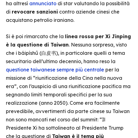
ha altresì
annunciato
di star valutando la possibilità
di
revocare sanzioni
contro aziende cinesi che
acquistano petrolio iraniano.
Si è poi rimarcato che la
linea rossa per Xi Jinping
è la questione di Taiwan
. Nessuna sorpresa, visto
che i báipíshū (白皮书), in particolare quelli a tema
securitario dell’ultimo decennio, hanno reso la
questione taiwanese sempre più centrale
per la
missione di “riunificazione della Cina nella nuova
era”, con l’auspicio di una riunificazione pacifica ma
segnando limiti temporali specifici per la sua
realizzazione (anno 2050). Come era facilmente
prevedibile, avvertimenti da parte cinese su Taiwan
non sono mancati nel corso del summit: “Il
Presidente Xi ha sottolineato al Presidente Trump
che la questione di
Taiwan è il tema più