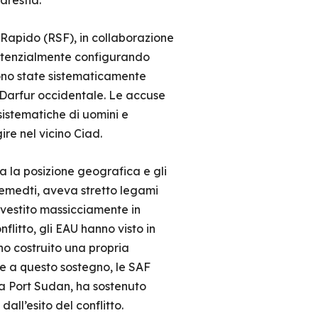
arestia.
o Rapido (RSF), in collaborazione
 potenzialmente configurando
 sono state sistematicamente
l Darfur occidentale. Le accuse
 sistematiche di uomini e
ire nel vicino Ciad.
a la posizione geografica e gli
, Hemedti, aveva stretto legami
investito massicciamente in
flitto, gli EAU hanno visto in
no costruito una propria
zie a questo sostegno, le SAF
 a Port Sudan, ha sostenuto
all’esito del conflitto.