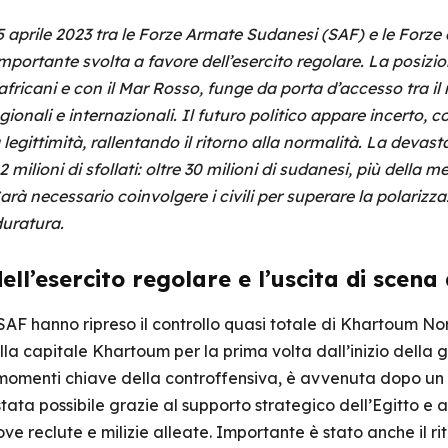
l 15 aprile 2023 tra le Forze Armate Sudanesi (SAF) e le Forz
importante svolta a favore dell’esercito regolare. La posizi
africani e con il Mar Rosso, funge da porta d’accesso tra il
regionali e internazionali. Il futuro politico appare incerto, 
egittimità, rallentando il ritorno alla normalità. La devas
 12 milioni di sfollati: oltre 30 milioni di sudanesi, più della 
arà necessario coinvolgere i civili per superare la polarizza
duratura.
ell’esercito regolare e l’uscita di scena
AF hanno ripreso il controllo quasi totale di Khartoum Nor
la capitale Khartoum per la prima volta dall’inizio della g
momenti chiave della controffensiva, è avvenuta dopo un 
tata possibile grazie al supporto strategico dell’Egitto e a
nuove reclute e milizie alleate. Importante è stato anche il 