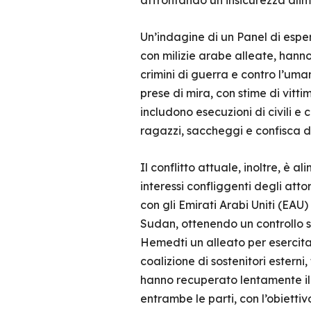
affrontando un’insicurezza alim
Un’indagine di un Panel di esper
con milizie arabe alleate, hanno
crimini di guerra e contro l’uma
prese di mira, con stime di vitt
includono esecuzioni di civili e
ragazzi, saccheggi e confisca di
Il conflitto attuale, inoltre, è
interessi confliggenti degli atto
con gli Emirati Arabi Uniti (EAU)
Sudan, ottenendo un controllo si
Hemedti un alleato per esercita
coalizione di sostenitori esterni
hanno recuperato lentamente il t
entrambe le parti, con l’obiettiv