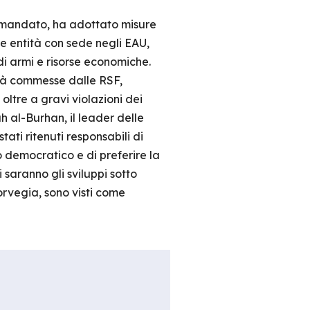
o mandato, ha adottato misure
e entità con sede negli EAU,
a di armi e risorse economiche.
tà commesse dalle RSF,
oltre a gravi violazioni dei
ah al-Burhan, il leader delle
ati ritenuti responsabili di
o democratico e di preferire la
saranno gli sviluppi sotto
orvegia, sono visti come