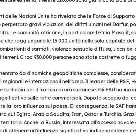
entare estrema, mentre 320.000 sono già in condizioni di c
ti delle Nazioni Unite ha rivelato che le Forze di Support
 perpetrato gravi violazioni dei diritti umani nel Darfur,
nità. Le comunità africane, in particolare l’etnia Masalit,
ime che raggiungono le 15.000 unità nella sola capitale de
 combattenti disarmati, violenza sessuale diffusa, uccisioni
 terreni. Circa 930.000 persone sono state costrette a fugg
 alimentato da dinamiche geopolitiche complesse, considerat
ri regionali e internazionali nell’area. Il leader delle RSF
 e la Russia per il traffico di oro sudanese. Gli EAU hanno 
gnificativo sulle rotte commerciali. Dopo lo scoppio del con
re la loro influenza sul paese. Di conseguenza, le SAF han
, tra cui Egitto, Arabia Saudita, Iran, Qatar e Turchia. Gra
erritorio. Anche la Russia, interessata all’accesso navale
o di ottenere un’influenza significativa indipendentemente d