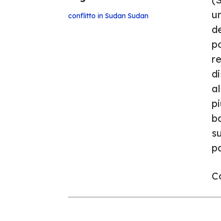
un
conflitto in Sudan
Sudan
de
po
re
di
al
pi
ba
su
pa
Co