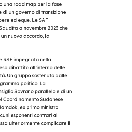
to una road map per la fase
one di un governo di transizione
libere ed eque. Le SAF
a Saudita a novembre 2023 che
e un nuovo accordo, la
lle RSF impegnata nella
o dibattito all’interno delle
ilità. Un gruppo sostenuto dalle
ogramma politico. La
siglio Sovrano parallelo e di un
i del Coordinamento Sudanese
Hamdok, ex primo ministro
lcuni esponenti contrari al
ossa ulteriormente complicare il