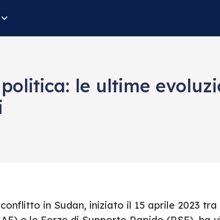
olitica: le ultime evoluzio
i
 conflitto in Sudan, iniziato il 15 aprile 2023 
AF) e le Forze di Supporto Rapido (RSF), ha v