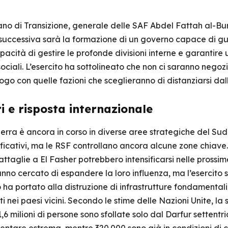
rano di Transizione, generale delle SAF Abdel Fattah al-Bu
e successiva sarà la formazione di un governo capace di gu
acità di gestire le profonde divisioni interne e garantire u
ociali. L’esercito ha sottolineato che non ci saranno negozi
logo con quelle fazioni che sceglieranno di distanziarsi dall
uri e risposta internazionale
 guerra è ancora in corso in diverse aree strategiche del 
gnificativi, ma le RSF controllano ancora alcune zone chia
battaglie a El Fasher potrebbero intensificarsi nelle prossim
anno cercato di espandere la loro influenza, ma l’esercito s
to ha portato alla distruzione di infrastrutture fondamentali
giati nei paesi vicini. Secondo le stime delle Nazioni Unite, 
6 milioni di persone sono sfollate solo dal Darfur settentri