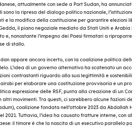
sudanese, attualmente con sede a Port Sudan, ha annuncia
ali sono la ripresa del dialogo politico nazionale, l’istituzi
i e la modifica della costituzione per garantire elezioni 
 Gedda, il piano negoziale mediato da Stati Uniti e Arabi
o e, nonostante l’impegno dei Paesi firmatari a riproporr
e di stallo.
 Sudan appare ancora incerto, con la coalizione politica de
lo. L’idea di un governo alternativo ha scatenato un acces
osizioni contrastanti riguardo alla sua legittimità e sostenib
airobi per elaborare una costituzione provvisoria e un pr
tica espressione delle RSF, punta alla creazione di un Con
 altri movimenti. Tra questi, ci sarebbero alcune fazion
dum), coalizione fondata nell’ottobre 2023 da Abdallah 
el 2021. Tuttavia, l’idea ha causato fratture interne, con a
ese: il timore è che la nascita di un esecutivo parallelo p