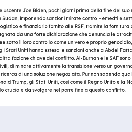
e uscente Joe Biden, pochi giorni prima della fine del su
i in Sudan, imponendo sanzioni mirate contro Hemedti e sett
logistico e finanziario fornito alle RSF, tramite la fornitur
gnata da una forte dichiarazione che denuncia le atroci
ee sotto il loro controllo come un vero e proprio genocidio, 
 gli Stati Uniti hanno esteso le sanzioni anche a Abdel Fatt
tra fazione chiave del conflitto. Al-Burhan e le SAF sono st
civili, di minare attivamente la transizione verso un govern
ricerca di una soluzione negoziata. Pur non sapendo quali 
ald Trump, gli Stati Uniti, così come il Regno Unito e la N
o cruciale da svolgere nel porre fine a questo conflitto.