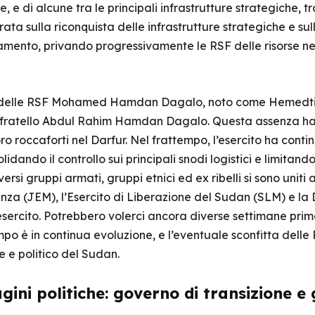
 di alcune tra le principali infrastrutture strategiche, tra 
ata sulla riconquista delle infrastrutture strategiche e sul
namento, privando progressivamente le RSF delle risorse n
er delle RSF Mohamed Hamdan Dagalo, noto come Hemedti
 fratello Abdul Rahim Hamdan Dagalo. Questa assenza ha c
oro roccaforti nel Darfur. Nel frattempo, l’esercito ha cont
olidando il controllo sui principali snodi logistici e limitan
versi gruppi armati, gruppi etnici ed ex ribelli si sono uniti al
za (JEM), l’Esercito di Liberazione del Sudan (SLM) e la 
ercito. Potrebbero volerci ancora diverse settimane prima 
po è in continua evoluzione, e l’eventuale sconfitta delle 
e e politico del Sudan.
ini politiche: governo di transizione e