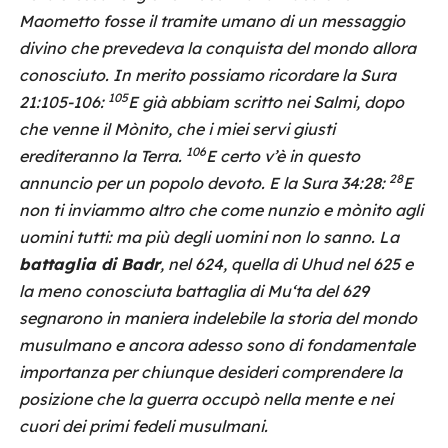
Maometto fosse il tramite umano di un messaggio
divino che prevedeva la conquista del mondo allora
conosciuto. In merito possiamo ricordare la Sura
105
21:105-106:
E già abbiam scritto nei Salmi, dopo
che venne il Mònito, che i miei servi giusti
106
erediteranno la Terra.
E certo v’è in questo
28
annuncio per un popolo devoto. E la Sura 34:28:
E
non ti inviammo altro che come nunzio e mònito agli
uomini tutti: ma più degli uomini non lo sanno. La
battaglia di Badr
, nel 624, quella di Uhud nel 625 e
la meno conosciuta battaglia di Mu‘ta del 629
segnarono in maniera indelebile la storia del mondo
musulmano e ancora adesso sono di fondamentale
importanza per chiunque desideri comprendere la
posizione che la guerra occupò nella mente e nei
cuori dei primi fedeli musulmani.