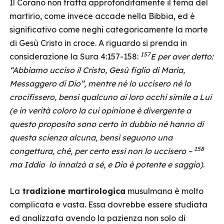
Il Corano non tratta approfonditamente il tema del
martirio, come invece accade nella Bibbia, ed è
significativo come neghi categoricamente la morte
di Gesù Cristo in croce. A riguardo si prenda in
157
considerazione la Sura 4:157-158:
E per aver detto:
“Abbiamo ucciso il Cristo, Gesù figlio di Maria,
Messaggero di Dio”, mentre né lo uccisero né lo
crocifissero, bensì qualcuno ai loro occhi simile a Lui
(e in verità coloro la cui opinione è divergente a
questo proposito sono certo in dubbio né hanno di
questa scienza alcuna, bensì seguono una
158
congettura, ché, per certo essi non lo uccisero –
ma Iddio lo innalzò a sé, e Dio è potente e saggio)
.
La
tradizione martirologica
musulmana è molto
complicata e vasta. Essa dovrebbe essere studiata
ed analizzata avendo la pazienza non solo di