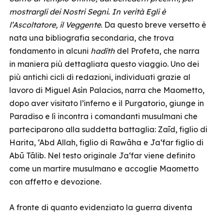
mostrargli dei Nostri Segni. In verità Egli è
l’Ascoltatore, il Veggente
. Da questo breve versetto è
nata una bibliografia secondaria, che trova
fondamento in alcuni
hadīth
del Profeta, che narra
in maniera più dettagliata questo viaggio. Uno dei
più antichi cicli di redazioni, individuati grazie al
lavoro di Miguel Asìn Palacios, narra che Maometto,
dopo aver visitato l’inferno e il Purgatorio, giunge in
Paradiso e lì incontra i comandanti musulmani che
parteciparono alla suddetta battaglia: Zaīd, figlio di
Harita, ‘Abd Allah, figlio di Rawāha e Ja‘far figlio di
Abū Tālib. Nel testo originale Ja‘far viene definito
come un martire musulmano e accoglie Maometto
con affetto e devozione.
A fronte di quanto evidenziato la guerra diventa