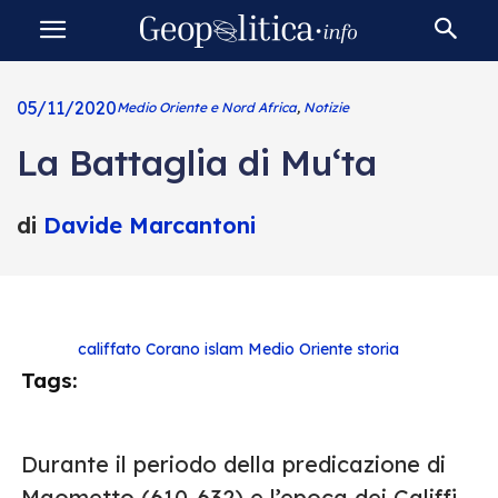
05/11/2020
Medio Oriente e Nord Africa
,
Notizie
La Battaglia di Mu‘ta
di
Davide Marcantoni
califfato
Corano
islam
Medio Oriente
storia
Tags:
Durante il periodo della predicazione di
Maometto (610-632) e l’epoca dei Califfi