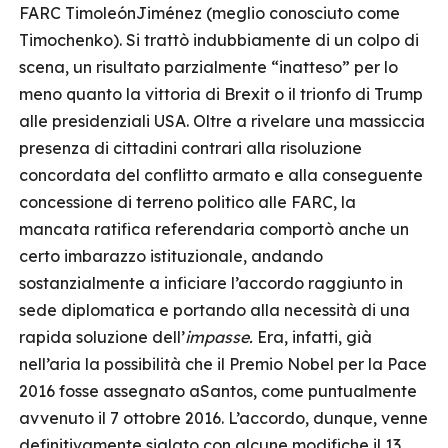
FARC TimoleónJiménez (meglio conosciuto come
Timochenko). Si trattò indubbiamente di un colpo di
scena, un risultato parzialmente “inatteso” per lo
meno quanto la vittoria di Brexit o il trionfo di Trump
alle presidenziali USA. Oltre a rivelare una massiccia
presenza di cittadini contrari alla risoluzione
concordata del conflitto armato e alla conseguente
concessione di terreno politico alle FARC, la
mancata ratifica referendaria comportò anche un
certo imbarazzo istituzionale, andando
sostanzialmente a inficiare l’accordo raggiunto in
sede diplomatica e portando alla necessità di una
rapida soluzione dell’
impasse.
Era, infatti, già
nell’aria la possibilità che il Premio Nobel per la Pace
2016 fosse assegnato aSantos, come puntualmente
avvenuto il 7 ottobre 2016. L’accordo, dunque, venne
definitivamente siglato con alcune modifiche il 13