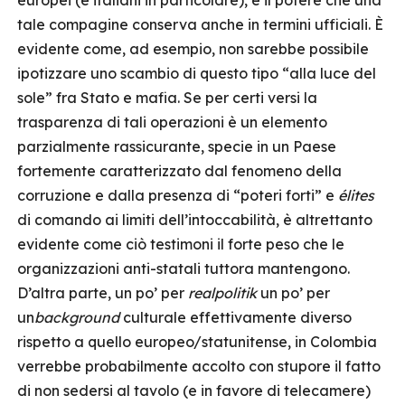
europei (e italiani in particolare), è il potere che una
tale compagine conserva anche in termini ufficiali. È
evidente come, ad esempio, non sarebbe possibile
ipotizzare uno scambio di questo tipo “alla luce del
sole” fra Stato e mafia. Se per certi versi la
trasparenza di tali operazioni è un elemento
parzialmente rassicurante, specie in un Paese
fortemente caratterizzato dal fenomeno della
corruzione e dalla presenza di “poteri forti” e
élites
di comando ai limiti dell’intoccabilità, è altrettanto
evidente come ciò testimoni il forte peso che le
organizzazioni anti-statali tuttora mantengono.
D’altra parte, un po’ per
realpolitik
un po’ per
un
background
culturale effettivamente diverso
rispetto a quello europeo/statunitense, in Colombia
verrebbe probabilmente accolto con stupore il fatto
di non sedersi al tavolo (e in favore di telecamere)