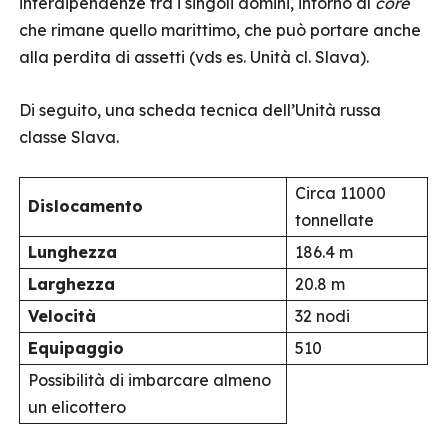
interdipendenze tra i singoli domini, intorno al
core
che rimane quello marittimo, che può portare anche
alla perdita di assetti (vds es. Unità cl. Slava).
Di seguito, una scheda tecnica dell’Unità russa
classe Slava.
Circa 11000
Dislocamento
tonnellate
Lunghezza
186.4 m
Larghezza
20.8 m
Velocità
32 nodi
Equipaggio
510
Possibilità di imbarcare almeno
un elicottero