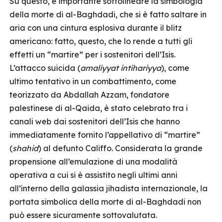
Su questo, è importante sottolineare la simbologia
della morte di al-Baghdadi, che si è fatto saltare in
aria con una cintura esplosiva durante il blitz
americano: fatto, questo, che lo rende a tutti gli
effetti un “martire” per i sostenitori dell’Isis.
L’attacco suicida (
amaliyyat intihariyya
), come
ultimo tentativo in un combattimento, come
teorizzato da Abdallah Azzam, fondatore
palestinese di al-Qaida, è stato celebrato tra i
canali web dai sostenitori dell’Isis che hanno
immediatamente fornito l’appellativo di “martire”
(
shahid
) al defunto Califfo. Considerata la grande
propensione all’emulazione di una modalità
operativa a cui si è assistito negli ultimi anni
all’interno della galassia jihadista internazionale, la
portata simbolica della morte di al-Baghdadi non
può essere sicuramente sottovalutata.