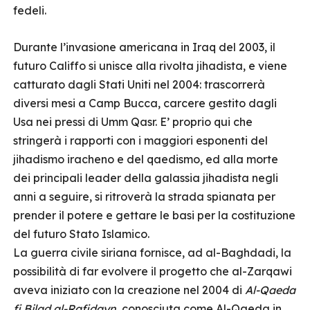
fedeli.
Durante l’invasione americana in Iraq del 2003, il
futuro Califfo si unisce alla rivolta jihadista, e viene
catturato dagli Stati Uniti nel 2004: trascorrerà
diversi mesi a Camp Bucca, carcere gestito dagli
Usa nei pressi di Umm Qasr. E’ proprio qui che
stringerà i rapporti con i maggiori esponenti del
jihadismo iracheno e del qaedismo, ed alla morte
dei principali leader della galassia jihadista negli
anni a seguire, si ritroverà la strada spianata per
prender il potere e gettare le basi per la costituzione
del futuro Stato Islamico.
La guerra civile siriana fornisce, ad al-Baghdadi, la
possibilità di far evolvere il progetto che al-Zarqawi
aveva iniziato con la creazione nel 2004 di
Al-Qaeda
fi Bilad al-Rafidayn,
conosciuta come Al-Qaeda in