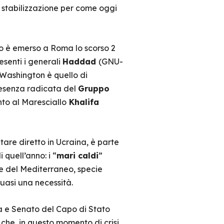
 stabilizzazione per come oggi
to è emerso a Roma lo scorso 2
esenti i generali
Haddad
(GNU-
 Washington è quello di
resenza radicata del
Gruppo
nto al Maresciallo
Khalifa
are diretto in Ucraina, è parte
quell’anno: i “
mari caldi
”
he del Mediterraneo, specie
uasi una necessità.
 e Senato del Capo di Stato
che, in questo momento di crisi