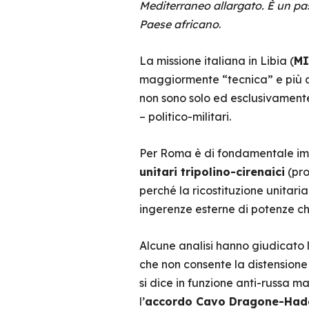
Mediterraneo allargato. È un pas
Paese africano
.
La missione italiana in Libia (
MI
maggiormente “tecnica” e più att
non sono solo ed esclusivamente
– politico-militari.
Per Roma è di fondamentale imp
unitari tripolino-cirenaici
(pro
perché la ricostituzione unitari
ingerenze esterne di potenze che
Alcune analisi hanno giudicato l
che non consente la distensione
si dice in funzione anti-russa ma
l’
accordo Cavo Dragone-Ha