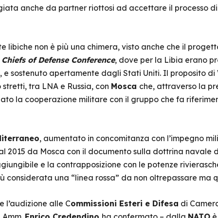
ta anche da partner riottosi ad accettare il processo di
te libiche non è più una chimera, visto anche che il proget
 Chiefs of Defense Conference
, dove per la Libia erano pr
e sostenuto apertamente dagli Stati Uniti. Il proposito di
o stretti, tra LNA e Russia, con
Mosca
che, attraverso la p
zato la cooperazione militare con il gruppo che fa riferime
iterraneo
, aumentato in concomitanza con l’impegno milit
al 2015 da Mosca con il documento sulla dottrina navale di 
ggiungibile e la contrapposizione con le potenze rivierasc
iù considerata una “linea rossa” da non oltrepassare ma q
e l’audizione alle C
ommissioni Esteri e Difesa
di Camera
e, Amm.
Enrico Credendino
ha confermato – dalla
NATO
è 