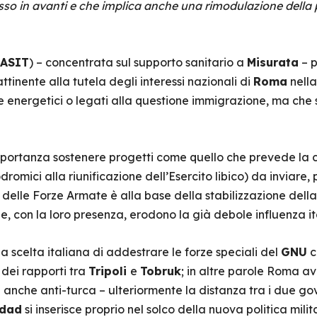
so in avanti e che implica anche una rimodulazione della p
ASIT
) – concentrata sul supporto sanitario a
Misurata
– p
inente alla tutela degli interessi nazionali di
Roma
nella
 energetici o legati alla questione immigrazione, ma che 
ortanza sostenere progetti come quello che prevede la c
dromici alla riunificazione dell’Esercito libico) da inviare
a delle Forze Armate è alla base della stabilizzazione della
, con la loro presenza, erodono la già debole influenza it
a scelta italiana di addestrare le forze speciali del
GNU
c
 dei rapporti tra
Tripoli
e
Tobruk
; in altre parole Roma av
 anche anti-turca – ulteriormente la distanza tra i due gover
ddad
si inserisce proprio nel solco della nuova politica mili