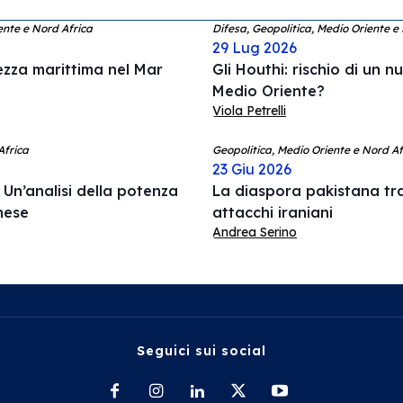
ente e Nord Africa
Difesa, Geopolitica, Medio Oriente e
29 Lug 2026
rezza marittima nel Mar
Gli Houthi: rischio di un n
Medio Oriente?
Viola Petrelli
Africa
Geopolitica, Medio Oriente e Nord Afr
23 Giu 2026
Un’analisi della potenza
La diaspora pakistana tr
anese
attacchi iraniani
Andrea Serino
Seguici sui social