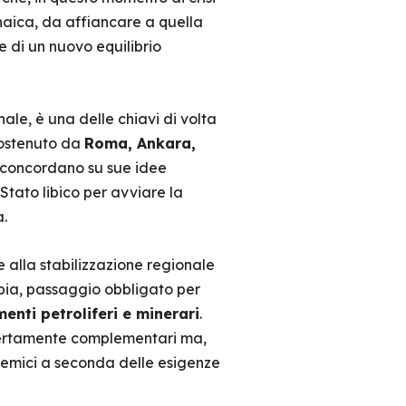
naica, da affiancare a quella
ne di un nuovo equilibrio
ale, è una delle chiavi di volta
sostenuto da
Roma, Ankara,
he concordano su sue idee
 Stato libico per avviare la
.
le alla stabilizzazione regionale
ibia, passaggio obbligato per
menti petroliferi e minerari
.
he certamente complementari ma,
 nemici a seconda delle esigenze