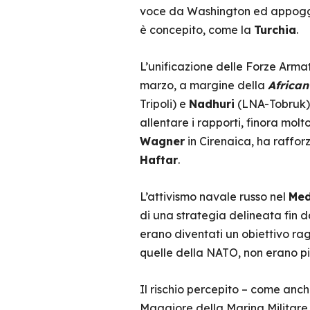
voce da Washington ed appoggia
è concepito, come la
Turchia
.
L’unificazione delle Forze Arma
marzo, a margine della
African
Tripoli) e
Nadhuri
(LNA-Tobruk), 
allentare i rapporti, finora molt
Wagner
in Cirenaica, ha raffor
Haftar
.
L’attivismo navale russo nel
Med
di una strategia delineata fin d
erano diventati un obiettivo ra
quelle della NATO, non erano p
Il rischio percepito – come anch
Maggiore della Marina Militar