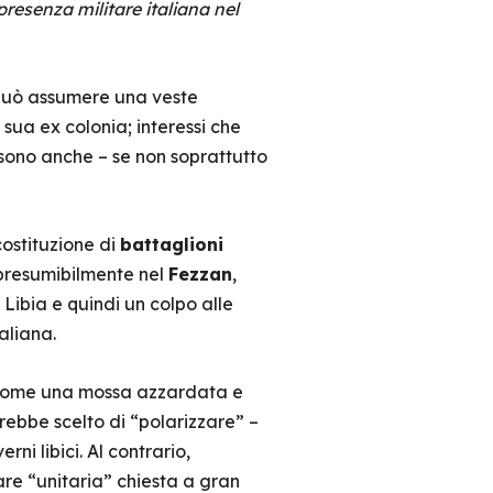
resenza militare italiana nel
uò assumere una veste
 sua ex colonia; interessi che
sono anche – se non soprattutto
ostituzione di
battaglioni
, presumibilmente nel
Fezzan
,
 Libia e quindi un colpo alle
aliana.
ome una mossa azzardata e
rebbe scelto di “polarizzare” –
ni libici. Al contrario,
tare “unitaria” chiesta a gran