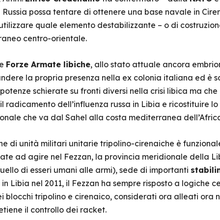
a Russia possa tentare di ottenere una base navale in Cire
a utilizzare quale elemento destabilizzante – o di costruzio
raneo centro-orientale.
le
Forze Armate libiche
, allo stato attuale ancora embrion
andere la propria presenza nella ex colonia italiana ed è 
 potenze schierate su fronti diversi nella crisi libica ma c
 radicamento dell’influenza russa in Libia e ricostituire lo
ionale che va dal Sahel alla costa mediterranea dell’Africa
ne di unità militari unitarie tripolino-cirenaiche è funziona
ate ad agire nel Fezzan, la provincia meridionale della L
 quello di esseri umani alle armi), sede di importanti
stabili
ile in Libia nel 2011, il Fezzan ha sempre risposto a logic
blocchi tripolino e cirenaico, considerati ora alleati ora
etiene il controllo dei racket.