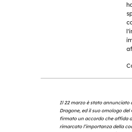
ha
s
co
l'
i
af
Co
Il 22 marzo è stato annunciato 
Dragone, ed il suo omologo del
firmato un accordo che affida al
rimarcato l’importanza della coop