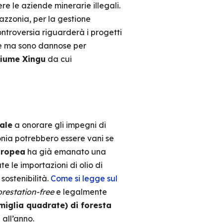
re le aziende minerarie illegali.
azzonia, per la gestione
ontroversia riguarderà i progetti
ne ma sono dannose per
fiume Xingu
da cui
ale
a onorare gli impegni di
zonia potrebbero essere vani se
uropea
ha già emanato una
e le importazioni di olio di
sostenibilità.
Come si legge sul
restation-free
e legalmente
miglia quadrate) di foresta
 all’anno.