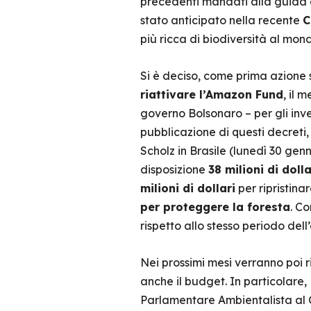
precedenti mandati alla guida d
stato anticipato nella recente
C
più ricca di biodiversità al mond
Si è deciso, come prima azione 
riattivare l’Amazon Fund
, il 
governo Bolsonaro – per gli inv
pubblicazione di questi decreti
Scholz in Brasile (lunedì 30 genn
disposizione
38 milioni di dolla
milioni di dollari
per ripristina
per proteggere la foresta
. C
rispetto allo stesso periodo dell
Nei prossimi mesi verranno poi r
anche il budget. In particolare
Parlamentare Ambientalista al 