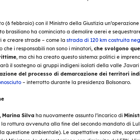
 (6 febbraio) con il Ministro della Giustizia un’operazione
cito brasiliano ha cominciato a demolire aerei e sequestrar
eri e creare strade – come la
strada di 120 km costruita negl
o che i responsabili non sono i minatori,
che svolgono ques
vittime
, ma chi ha creato questo sistema: politici e imprend
sarà il sostegno ai gruppi indigeni isolati della valle Javar
vazione del processo di demarcazione dei territori ind
onosciuto
– interrotto durante la presidenza Bolsonaro.
ne
,
Marina Silva
ha nuovamente assunto l’incarico di
Minist
 la rottura avvenuta alla fine del secondo mandato di Lula
la questione ambientale). Le aspettative sono alte, soprat