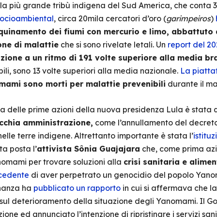
 la più grande tribù indigena del Sud America, che conta 
 Socioambiental
, circa 20mila cercatori d’oro (
garimpeiros
)
quinamento dei fiumi con mercurio e limo, abbattuto a
one di malattie
che si sono rivelate letali. Un
report del 20
zione a un ritmo di 191 volte superiore alla media br
ili, sono 13 volte superiori alla media nazionale.
La piatta
ami sono morti per malattie prevenibili
durante il ma
na delle prime azioni della nuova presidenza Lula è stata 
ecchia amministrazione,
come l’annullamento del decreto
elle terre indigene. Altrettanto importante è stata l’
istitu
ta posta l’
attivista Sônia Guajajara
che, come prima azio
anomami per trovare soluzioni alla
crisi sanitaria e alime
ecedente
di aver perpetrato un genocidio del popolo Yanoma
inanza ha
pubblicato un rapporto
in cui si affermava che 
sul deterioramento della situazione degli Yanomami. Il Gov
one ed annunciato l’intenzione di ripristinare i servizi san