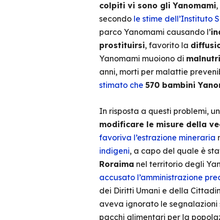
colpiti vi sono gli Yanomami
,
secondo
le stime dell’Instituto
parco Yanomami causando l’
in
prostituirsi
, favorito la
diffusi
Yanomami muoiono di
malnutri
anni, morti per malattie prevenib
stimato che
570 bambini Yanom
In risposta a questi problemi, u
modificare le misure della v
favoriva l’estrazione mineraria
n
indigeni
, a capo del quale è sta
Roraima
nel territorio degli Y
accusato l’amministrazione pr
dei Diritti Umani e della Cittad
aveva ignorato le segnalazioni 
pacchi alimentari per la popolazi