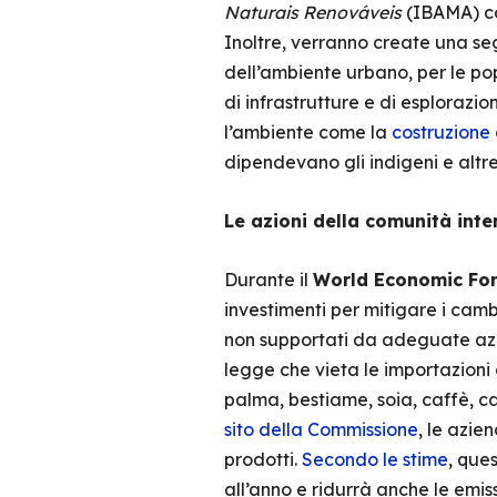
Naturais Renováveis
(IBAMA) con
Inoltre, verranno create una se
dell’ambiente urbano, per le pop
di infrastrutture e di esploraz
l’ambiente come la
costruzione 
dipendevano gli indigeni e altr
Le azioni della comunità int
Durante il
World Economic Fo
investimenti per mitigare i camb
non supportati da adeguate azion
legge che vieta le importazioni 
palma, bestiame, soia, caffè, c
sito della Commissione
, le azie
prodotti.
Secondo le stime
, que
all’anno e ridurrà anche le emiss