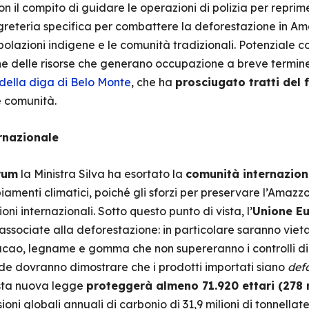
 il compito di guidare le operazioni di polizia per reprime
greteria specifica per combattere la deforestazione in Am
olazioni indigene e le comunità tradizionali. Potenziale c
ione delle risorse che generano occupazione a breve termi
della diga di Belo Monte
, che ha
prosciugato tratti del 
e comunità.
ernazionale
rum
la Ministra Silva ha esortato la
comunità internazion
iamenti climatici, poiché gli sforzi per preservare l’Amaz
i internazionali. Sotto questo punto di vista, l’
Unione E
associate alla deforestazione: in particolare saranno vietat
acao, legname e gomma che non supereranno i controlli di 
nde dovranno dimostrare che i prodotti importati siano
defo
sta nuova legge
proteggerà almeno 71.920 ettari (278 
ioni globali annuali di carbonio di 31,9 milioni di tonnellate