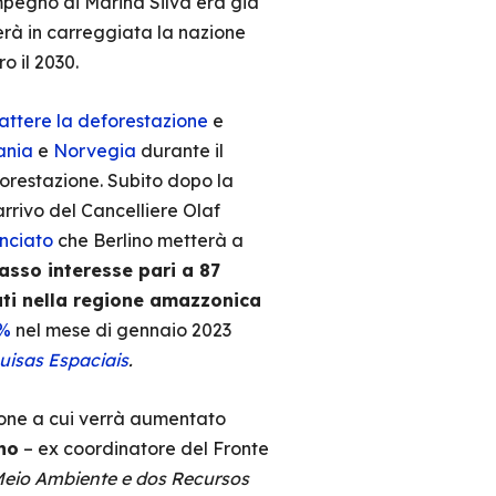
mpegno di Marina Silva era già
erà in carreggiata la nazione
ro il 2030.
ttere la deforestazione
e
ania
e
Norvegia
durante il
forestazione. Subito dopo la
’arrivo del Cancelliere Olaf
nciato
che Berlino metterà a
basso interesse pari a 87
Stati nella regione amazzonica
1%
nel mese di gennaio 2023
uisas Espaciais
.
zione a cui verrà aumentato
ho
– ex coordinatore del Fronte
 Meio Ambiente e dos Recursos