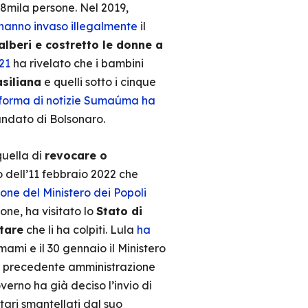
38mila persone. Nel 2019,
hanno invaso illegalmente
il
lberi e costretto le donne a
21
ha rivelato che i bambini
asiliana
e quelli sotto i cinque
forma di notizie Sumaúma ha
ndato di Bolsonaro.
quella di
revocare o
 dell’11 febbraio 2022 che
zione del Ministero dei Popoli
ne, ha visitato lo
Stato di
ntare
che li ha colpiti. Lula
ha
mi e il 30 gennaio il Ministero
la precedente amministrazione
erno ha già deciso l’invio di
itari smantellati dal suo