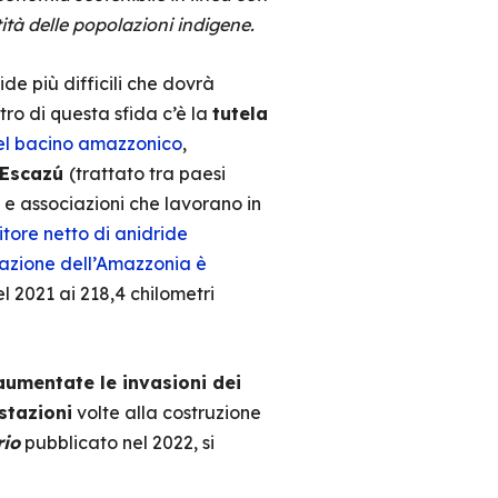
tità delle popolazioni indigene.
de più difficili che dovrà
ntro di questa sfida c’è la
tutela
el bacino amazzonico
,
 Escazú
(trattato tra paesi
 e associazioni che lavorano in
tore netto di anidride
azione dell’Amazzonia è
 2021 ai 218,4 chilometri
aumentate le invasioni dei
stazioni
volte alla costruzione
rio
pubblicato nel 2022, si