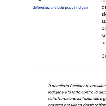
de
deforestazione
Lula
popoli indigeni
si
s
d
so
la
Co
Il neoeletto Presidente brasilian
indigene e la lotta contro la def
ristrutturazione istituzionale e 
governo brasiliano dovrà raffor