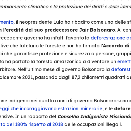
cambiamento climatico e la protezione dei diritti e delle iden
amento
, il neopresidente Lula ha ribadito come una delle sfi
on l’eredità del suo predecessore Jair Bolsonaro
. Al ce
 precedente governo ha infatti favorito la
deforestazione d
ve che tutelano le foreste e non ha firmato l’
Accordo di
bi che garantisce protezione e sicurezza a persone, gruppi
sto ha portato la foresta amazzonica a diventare un
emetti
rbitore. Nell’ultimo mese di governo Bolsonaro la
deforest
 dicembre 2021, passando dagli 87,2 chilometri quadrati del
tione indigena: nei quattro anni di governo Bolsonaro sono
eggi che incoraggiavano estrazioni minerarie
, e le
defore
ensive. In un rapporto del
Conselho Indigenista Missioná
o del 180% rispetto al 2018
delle occupazioni illegali.