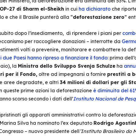
el Ministero, la deforestazione era diminuita del 53%. L’i
OP-27 di Sharm el-Sheikh
in cui
ha dichiarato
che riport
o e che il Brasile punterà alla “
deforestazione zero
” ent
subito dopo l’insediamento, di riprendere i piani per
comba
meccanismo per raccogliere donazioni – interrotte da
Germ
estimenti volti a prevenire, monitorare e combattere la de
,
i due Paesi hanno ripreso a finanziare il fondo
: prima dell
aio), la
Ministra dello Sviluppo Svenja Schulze
ha
annu
ri per il Fondo,
oltre ad impegnarsi a fornire
prestiti a 
re aree degradate, e altri
34 milioni di dollari per gli 
on queste prime azioni la deforestazione
è diminuita del 6
’anno scorso secondo i dati dell’
Instituto Nacional de Pesq
ipristinati gli apparati amministrativi contro la deforesta
, Marina Silva ha nominato l’ex deputato
Rodrigo Agostin
Congresso – nuovo presidente dell
’Instituto Brasileiro do