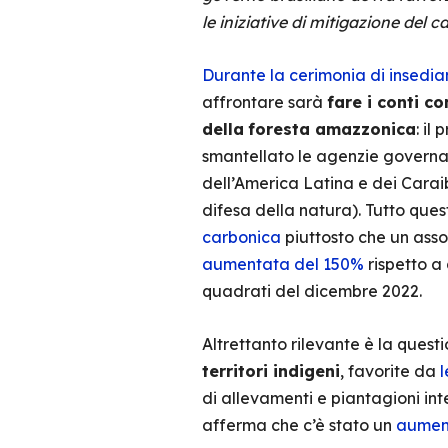
le iniziative di mitigazione del 
Durante la cerimonia di insedi
affrontare sarà
fare i conti c
della
foresta amazzonica
: il
smantellato le agenzie governati
dell’America Latina e dei Carai
difesa della natura). Tutto que
carbonica
piuttosto che un asso
aumentata del 150%
rispetto a
quadrati del dicembre 2022.
Altrettanto rilevante è la ques
territori indigeni
, favorite da
l
di allevamenti e piantagioni int
afferma che c’è stato un
aument