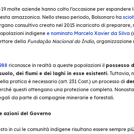
 molte aziende hanno colto l’occasione per espandere le r
oresta amazzonica. Nello stesso periodo, Bolsonaro ha
sciol
rgano consultivo creato nel 2015 incaricato di preparare, 
 popolazioni indigene
e nominato Marcelo Xavier da Silva
(
ettore della
Fundação Nacional do Índio
, organizzazione 
1988
riconosce in realtà a queste popolazioni il
possesso de
suolo, dei fiumi e dei laghi in esse esistenti
. Tuttavia,
ella pratica è necessario (art. 231 Cost.) un processo di
dem
erché questi ottengano una protezione completa. Nonostant
legali da parte di compagnie minerarie e forestali.
me azioni del Governo
to in cui le comunità indigene risultano essere sempre più