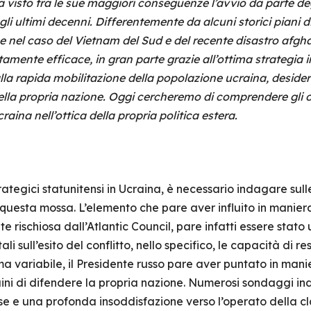
 visto tra le sue maggiori conseguenze l’avvio da parte degl
egli ultimi decenni. Differentemente da alcuni storici piani di 
nel caso del Vietnam del Sud e del recente disastro afghan
altamente efficace, in gran parte grazie all’ottima strategia
 alla rapida mobilitazione della popolazione ucraina, desid
la propria nazione. Oggi cercheremo di comprendere gli obie
aina nell’ottica della propria politica estera.
rategici statunitensi in Ucraina, è necessario indagare sul
esta mossa. L’elemento che pare aver influito in maniera
e rischiosa dall’Atlantic Council, pare infatti essere stato
i sull’esito del conflitto, nello specifico, le capacità di r
ma variabile, il Presidente russo pare aver puntato in man
ni di difendere la propria nazione. Numerosi sondaggi in
ese e una profonda insoddisfazione verso l’operato della cla