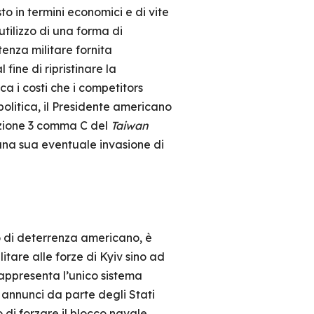
to in termini economici e di vite
l’utilizzo di una forma di
tenza militare fornita
fine di ripristinare la
a i costi che i competitors
politica, il Presidente americano
Sezione 3 comma C del
Taiwan
una sua eventuale invasione di
o di deterrenza americano, è
tare alle forze di Kyiv sino ad
 rappresenta l’unico sistema
i annunci da parte degli Stati
o di forzare il blocco navale