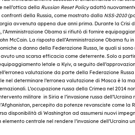
 nell’ottica della
Russian Reset Policy
adottò nuovamente
 confronti della Russia, come mostrato dalla
NSS-2010
(pa
eorgia avvenuta appena due anni prima. Durante la Crisi de
, l’Amministrazione Obama si rifiutò di fornire equipaggiam
John McCain. La risposta dell’Amministrazione Obama fu in
onomiche a danno della Federazione Russa, le quali si son
avuto una scarsa efficacia come deterrente. Solo a partir
 equipaggiamento letale a Kyiv, a seguito dell’approvazion
ell’erronea valutazione da parte della Federazione Russa 
 nel determinare l’erronea valutazione di Mosca è la ma
nternazionali. L’occupazione russa della Crimea nel 2014 n
tervento militare in Siria e l’invasione russa dell’Ucraina 
all’Afghanistan, percepito da potenze revansciste come la R
rsa disponibilità di Washington ad assumersi nuovi impegni
 elemento centrale nel rendere l’invasione dell’Ucraina u