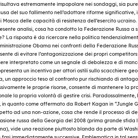
isultava estremamente impopolare nei sondaggi, sia pure i
sa del suo fallimento nell’adottare riforme significative, in
 Mosca delle capacità di resistenza dell’esercito ucraino.
sente analisi, cosa ha condotto la Federazione Russa a s
e? La risposta è da ricercare nella politica tendenzialment
inistrazione Obama nei confronti della Federazione Russa
ente di evitare l’antagonizzazione dei propri competitors 
ssere interpretato come un segnale di debolezza e di manca
resenta un incentivo per attori ostili sullo scacchiere geop
sa, un approccio teso al confronto pur rischiando di antago
sivamente le proprie risorse, consente di mantenere la pro
zionale la propria volontà di gestire crisi. Paradossalmente
ion, in quanto come affermato da Robert Kagan in “Jungle G
 rispetto ad una non-azione, cosa che rende il processo di 
asione russa della Georgia del 2008 (prima grande sfida 
a), vide una reazione piuttosto blanda da parte di Washi
le fasi immediatamente successive. Emblematica in tal sens