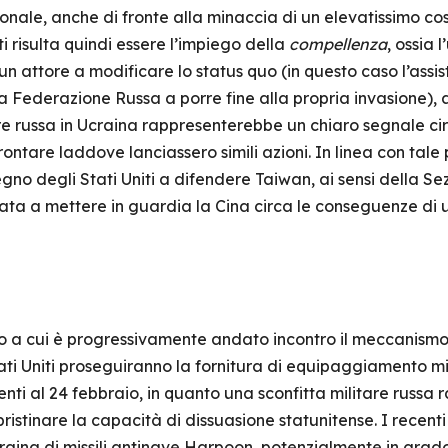
ionale, anche di fronte alla minaccia di un elevatissimo cos
i risulta quindi essere l’impiego della
compellenza
, ossia 
un attore a modificare lo status quo (in questo caso l’assis
a Federazione Russa a porre fine alla propria invasione), al 
re russa in Ucraina rappresenterebbe un chiaro segnale circ
ontare laddove lanciassero simili azioni. In linea con tale 
gno degli Stati Uniti a difendere Taiwan, ai sensi della 
ata a mettere in guardia la Cina circa le conseguenze di 
to a cui è progressivamente andato incontro il meccanism
ti Uniti proseguiranno la fornitura di equipaggiamento mili
denti al 24 febbraio, in quanto una sconfitta militare russa
ipristinare la capacità di dissuasione statunitense. I recent
’Ucraina di missili antinave Harpoon, potenzialmente in grad