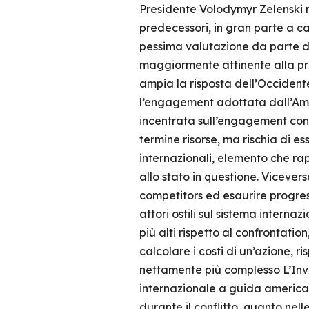
Presidente Volodymyr Zelenski r
predecessori, in gran parte a cau
pessima valutazione da parte di
maggiormente attinente alla pre
ampia la risposta dell’Occident
l’engagement adottata dall’Amm
incentrata sull’engagement cons
termine risorse, ma rischia di e
internazionali, elemento che rapp
allo stato in questione. Vicever
competitors ed esaurire progres
attori ostili sul sistema interna
più alti rispetto al confrontat
calcolare i costi di un’azione,
nettamente più complesso L’Inv
internazionale a guida american
durante il conflitto, quanto nel