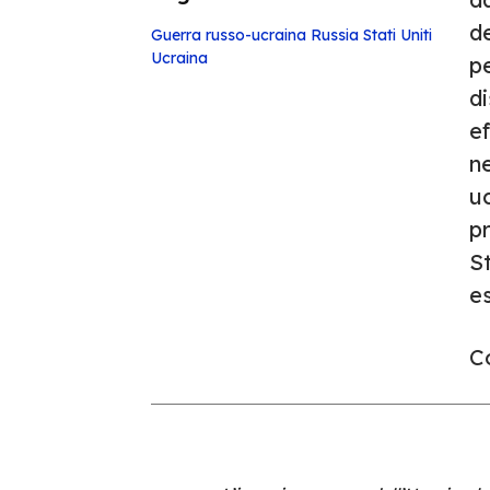
de
Guerra russo-ucraina
Russia
Stati Uniti
Ucraina
p
di
ef
ne
u
pr
St
es
Co