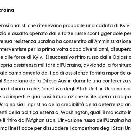
Ucraina
osi analisti che ritenevano probabile una caduta di Kyiv e
niziale assalto operato dalle forze russe sconfiggendole pe
strenua resistenza ucraina ha consentito all’Amministrazion
nterventiste per la prima volta dopo diversi anni, di superare
 alle forze di Kyiv.
Il successivo ritiro russo dalle Oblas
propria assistenza militare all’Ucraina, avviando la fornit
tale cambiamento del tipo di assistenza fornita risponde agl
l Segretario della Difesa Austin durante una conferenza st
no dichiarato che l’obiettivo degli Stati Uniti in Ucraina c
le da impedire qualsiasi futura azione ostile operata da p
n Ucraina sia il ripristino della credibilità della deterrenz
i della politica estera di Washington, quali il mancato in
 il ritiro dall’Afghanistan. L’invasione russa dell’Ucraina 
ai inefficace per dissuadere i competitors degli Stati Unit