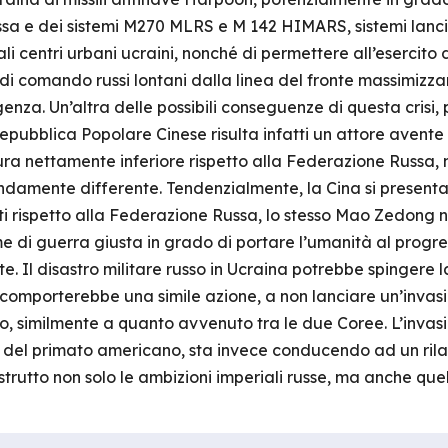
sa e dei sistemi M270 MLRS e M 142 HIMARS, sistemi lanci
li centri urbani ucraini, nonché di permettere all’esercito di
ri di comando russi lontani dalla linea del fronte massimiz
nza. Un’altra delle possibili conseguenze di questa crisi, p
epubblica Popolare Cinese risulta infatti un attore avente 
ura nettamente inferiore rispetto alla Federazione Russa,
fondamente differente. Tendenzialmente, la Cina si prese
ti rispetto alla Federazione Russa, lo stesso Mao Zedong n
 di guerra giusta in grado di portare l’umanità al progres
te. Il disastro militare russo in Ucraina potrebbe spingere 
comporterebbe una simile azione, a non lanciare un’invas
o, similmente a quanto avvenuto tra le due Coree. L’invasi
e del primato americano, sta invece conducendo ad un rila
trutto non solo le ambizioni imperiali russe, ma anche quel