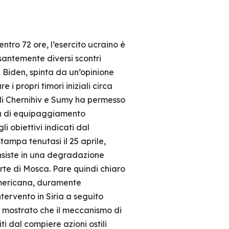
ntro 72 ore, l’esercito ucraino è
santemente diversi scontri
e Biden, spinta da un’opinione
 i propri timori iniziali circa
t di Chernihiv e Sumy ha permesso
ura di equipaggiamento
i obiettivi indicati dal
ampa tenutasi il 25 aprile,
onsiste in una degradazione
arte di Mosca. Pare quindi chiaro
a americana, duramente
tervento in Siria a seguito
ha mostrato che il meccanismo di
i dal compiere azioni ostili