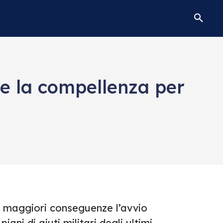
are la compellenza per
ue maggiori conseguenze l’avvio
iani di aiuti militari degli ultimi