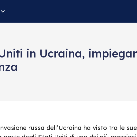
i Uniti in Ucraina, impieg
enza
invasione russa dell’Ucraina ha visto tra le s
 parte degli Stati Uniti di uno dei più massicci p