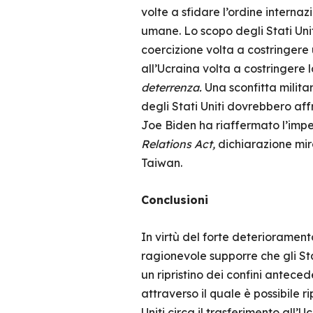
volte a sfidare l’ordine internaz
umane. Lo scopo degli Stati Unit
coercizione volta a costringere 
all’Ucraina volta a costringere l
deterrenza.
Una sconfitta milita
degli Stati Uniti dovrebbero affr
Joe Biden ha riaffermato l’impe
Relations Act,
dichiarazione mir
Taiwan.
Conclusioni
In virtù del forte deterioramen
ragionevole supporre che gli Sta
un ripristino dei confini antece
attraverso il quale è possibile r
Uniti circa il trasferimento all