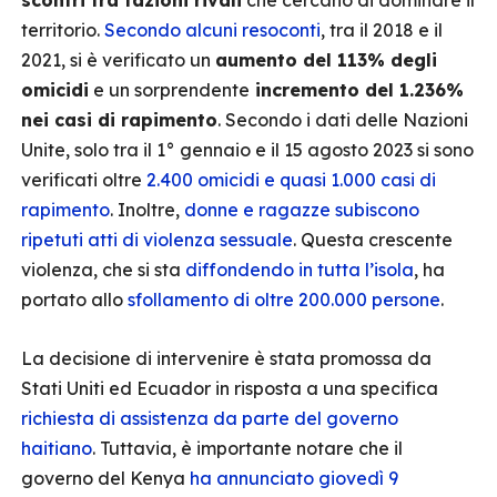
scontri tra fazioni rivali
che cercano di dominare il
territorio.
Secondo alcuni resoconti
, tra il 2018 e il
2021, si è verificato un
aumento del 113% degli
omicidi
e un sorprendente
incremento del 1.236%
nei casi di rapimento
. Secondo i dati delle Nazioni
Unite, solo tra il 1° gennaio e il 15 agosto 2023 si sono
verificati oltre
2.400 omicidi e quasi 1.000 casi di
rapimento
. Inoltre,
donne e ragazze subiscono
ripetuti atti di violenza sessuale
. Questa crescente
violenza, che si sta
diffondendo in tutta l’isola
, ha
portato allo
sfollamento di oltre 200.000 persone
.
La decisione di intervenire è stata promossa da
Stati Uniti ed Ecuador in risposta a una specifica
richiesta di assistenza da parte del governo
haitiano
. Tuttavia, è importante notare che il
governo del Kenya
ha annunciato giovedì 9