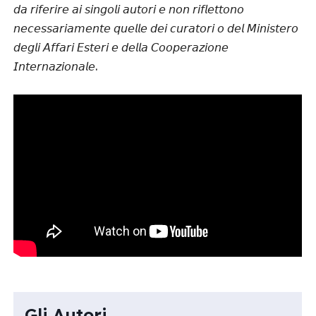
𝘥𝘢 𝘳𝘪𝘧𝘦𝘳𝘪𝘳𝘦 𝘢𝘪 𝘴𝘪𝘯𝘨𝘰𝘭𝘪 𝘢𝘶𝘵𝘰𝘳𝘪 𝘦 𝘯𝘰𝘯 𝘳𝘪𝘧𝘭𝘦𝘵𝘵𝘰𝘯𝘰
𝘯𝘦𝘤𝘦𝘴𝘴𝘢𝘳𝘪𝘢𝘮𝘦𝘯𝘵𝘦 𝘲𝘶𝘦𝘭𝘭𝘦 𝘥𝘦𝘪 𝘤𝘶𝘳𝘢𝘵𝘰𝘳𝘪 𝘰 𝘥𝘦𝘭 𝘔𝘪𝘯𝘪𝘴𝘵𝘦𝘳𝘰
𝘥𝘦𝘨𝘭𝘪 𝘈𝘧𝘧𝘢𝘳𝘪 𝘌𝘴𝘵𝘦𝘳𝘪 𝘦 𝘥𝘦𝘭𝘭𝘢 𝘊𝘰𝘰𝘱𝘦𝘳𝘢𝘻𝘪𝘰𝘯𝘦
𝘐𝘯𝘵𝘦𝘳𝘯𝘢𝘻𝘪𝘰𝘯𝘢𝘭𝘦.
Gli Autori