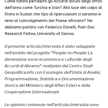
Come hanno percepito gli Accordi alcuni degli attori
dell’area come Turchia e Iran? Alla luce del colpo di
Stato in Sudan che tipo di ripercussioni ci saranno in
seno al coinvolgimento del Paese africano? Ne
abbiamo parlato con Federico Donelli, Post-Doc
Research Fellow, University of Genoa.
𝘐𝘭 𝘱𝘳𝘦𝘴𝘦𝘯𝘵𝘦 𝘢𝘳𝘵𝘪𝘤𝘰𝘭𝘰/𝘪𝘯𝘵𝘦𝘳𝘷𝘪𝘴𝘵𝘢 𝘦̀ 𝘴𝘵𝘢𝘵𝘰 𝘴𝘷𝘪𝘭𝘶𝘱𝘱𝘢𝘵𝘰
𝘯𝘦𝘭𝘭’𝘢𝘮𝘣𝘪𝘵𝘰 𝘥𝘦𝘭 𝘱𝘳𝘰𝘨𝘦𝘵𝘵𝘰 “𝘗𝘦𝘰𝘱𝘭𝘦-𝘵𝘰-𝘗𝘦𝘰𝘱𝘭𝘦: 𝘓𝘢
𝘥𝘪𝘮𝘦𝘯𝘴𝘪𝘰𝘯𝘦 𝘴𝘰𝘤𝘪𝘰-𝘦𝘤𝘰𝘯𝘰𝘮𝘪𝘤𝘢 𝘦 𝘤𝘶𝘭𝘵𝘶𝘳𝘢𝘭𝘦 𝘥𝘦𝘨𝘭𝘪
𝘈𝘤𝘤𝘰𝘳𝘥𝘪 𝘥𝘪 𝘈𝘣𝘳𝘢𝘮𝘰” 𝘳𝘦𝘢𝘭𝘪𝘻𝘻𝘢𝘵𝘰 𝘥𝘢𝘭 𝘊𝘦𝘯𝘵𝘳𝘰 𝘚𝘵𝘶𝘥𝘪
𝘎𝘦𝘰𝘱𝘰𝘭𝘪𝘵𝘪𝘤𝘢.𝘪𝘯𝘧𝘰 𝘤𝘰𝘯 𝘪𝘭 𝘴𝘰𝘴𝘵𝘦𝘨𝘯𝘰 𝘥𝘦𝘭𝘭’𝘜𝘯𝘪𝘵𝘢̀ 𝘥𝘪 𝘈𝘯𝘢𝘭𝘪𝘴𝘪,
𝘗𝘳𝘰𝘨𝘳𝘢𝘮𝘮𝘢𝘻𝘪𝘰𝘯𝘦, 𝘚𝘵𝘢𝘵𝘪𝘴𝘵𝘪𝘤𝘢 𝘦 𝘋𝘰𝘤𝘶𝘮𝘦𝘯𝘵𝘢𝘻𝘪𝘰𝘯𝘦
𝘚𝘵𝘰𝘳𝘪𝘤𝘢 𝘥𝘦𝘭 𝘔𝘪𝘯𝘪𝘴𝘵𝘦𝘳𝘰 𝘥𝘦𝘨𝘭𝘪 𝘈𝘧𝘧𝘢𝘳𝘪 𝘌𝘴𝘵𝘦𝘳𝘪 𝘦 𝘥𝘦𝘭𝘭𝘢
𝘊𝘰𝘰𝘱𝘦𝘳𝘢𝘻𝘪𝘰𝘯𝘦 𝘐𝘯𝘵𝘦𝘳𝘯𝘢𝘻𝘪𝘰𝘯𝘢𝘭𝘪.
𝘓𝘦 𝘰𝘱𝘪𝘯𝘪𝘰𝘯𝘪 𝘤𝘰𝘯𝘵𝘦𝘯𝘶𝘵𝘦 𝘯𝘦𝘭𝘭’𝘢𝘳𝘵𝘪𝘤𝘰𝘭𝘰/𝘪𝘯𝘵𝘦𝘳𝘷𝘪𝘴𝘵𝘢 𝘴𝘰𝘯𝘰