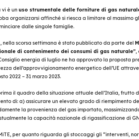
a
vi è un
uso strumentale delle forniture di gas natural
bba organizzarsi affinché si riesca a limitare al massimo gl
minciare dalle singole famiglie.
a, nella scorsa settimana è stato pubblicato da parte del
M
onale di contenimento dei consumi di gas naturale”
,
Consiglio energia di luglio ne ha approvato la proposta p
ezza dell’approvvigionamento energetico dell’UE attraver
sto 2022 – 31 marzo 2023.
ima il quadro della situazione attuale dell’Italia, frutto 
ntento di: a) assicurare un elevato grado di riempimento de
damente la provenienza del gas importato, massimizzando l’
tualmente la capacità nazionale di rigassificazione di GN
TE, per quanto riguarda gli stoccaggi gli “interventi, norm