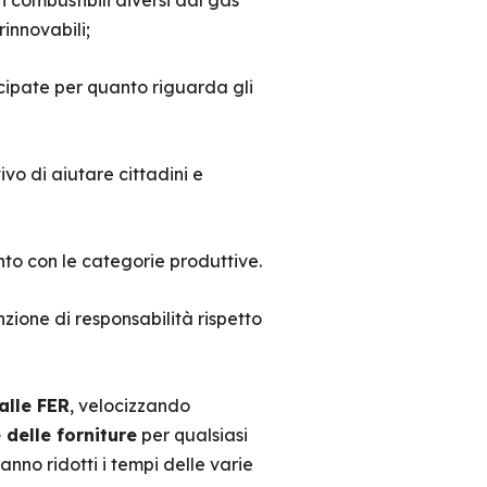
n combustibili diversi dal gas
rinnovabili;
icipate per quanto riguarda gli
vo di aiutare cittadini e
onto con le categorie produttive.
zione di responsabilità rispetto
alle FER
, velocizzando
 delle forniture
per qualsiasi
nno ridotti i tempi delle varie