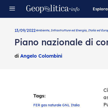
Esplora
13/09/2022
Ambiente, Infrastrutture ed Energia
,
Italia ed Eur
Piano nazionale di co
di
Angelo Colombini
C
Tags:
as
Pu
FER
gas naturale
GNL
Italia