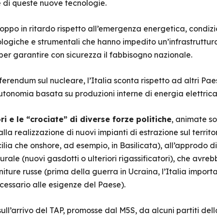
ne di queste nuove tecnologie.
roppo in ritardo rispetto all’emergenza energetica, condizio
deologiche e strumentali che hanno impedito un’infrastruttu
er garantire con sicurezza il fabbisogno nazionale.
eferendum sul nucleare, l’Italia sconta rispetto ad altri Pae
utonomia basata su produzioni interne di energia elettrica
ori e le “crociate” di diverse forze politiche
, animate so
lla realizzazione di nuovi impianti di estrazione sul territo
cilia che onshore, ad esempio, in Basilicata), all’approdo d
ale (nuovi gasdotti o ulteriori rigassificatori), che avr
orniture russe (prima della guerra in Ucraina, l’Italia imp
ecessario alle esigenze del Paese).
ull’arrivo del TAP, promosse dal M5S, da alcuni partiti dell