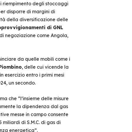
di riempimento degli stoccaggi
er disporre di margini di
ità della diversificazione delle
pprovvigionamenti di GNL
se di negoziazione come Angola,
inciare da quelle mobili come i
Piombino
, delle cui vicende la
 esercizio entro i primi mesi
024, un secondo.
erma che “l’insieme delle misure
icamente la dipendenza dal gas
iative messe in campo consente
 miliardi di S.M.C. di gas di
ienza energetica”.