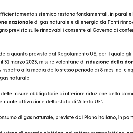
’efficientamento sistemico restano fondamentali, in parall
one nazionale
di gas naturale e di energia da Fonti rinnov
o previsto sulle rinnovabili consente al Governo di confer
e a quanto previsto dal Regolamento UE, per il quale gli
 il 31 marzo 2023, misure volontarie di
riduzione della d
% rispetto alla media dello stesso periodo di 8 mesi nei cin
i gas naturale.
elle misure obbligatorie di ulteriore riduzione della dom
ntuale attivazione dello stato di ‘Allerta UE’.
onsumo di gas naturale, previste dal Piano italiano, in par