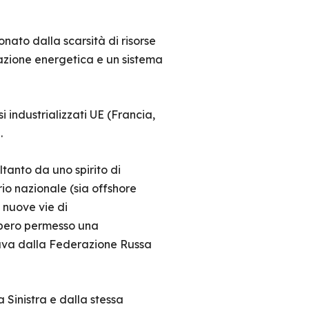
nato dalla scarsità di risorse
razione energetica e un sistema
si industrializzati UE (Francia,
.
ltanto da uno spirito di
rio nazionale (sia offshore
i nuove vie di
ebbero permesso una
ortava dalla Federazione Russa
a Sinistra e dalla stessa