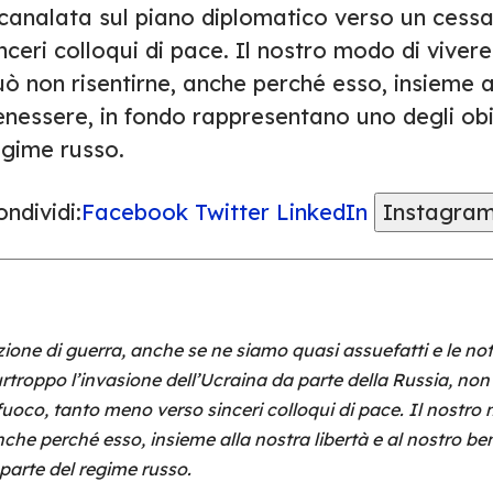
ncanalata sul piano diplomatico verso un cessa
nceri colloqui di pace. Il nostro modo di vivere
ò non risentirne, anche perché esso, insieme al
nessere, in fondo rappresentano uno degli obie
egime russo.
ndividi:
Facebook
Twitter
LinkedIn
Instagra
ione di guerra, anche se ne siamo quasi assuefatti e le not
urtroppo l’invasione dell’Ucraina da parte della Russia, non
uoco, tanto meno verso sinceri colloqui di pace. Il nostro m
che perché esso, insieme alla nostra libertà e al nostro b
 parte del regime russo.