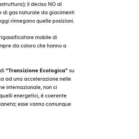
truttura); il deciso NO al
e di gas naturale da giacimenti
oggi rinnegano quelle posizioni.
igassificatore mobile di
empre da coloro che hanno a
 di
“Transizione Ecologica”
su
iga ad una accelerazione nelle
ne internazionale, non ci
uelli energetici, è coerente
l Pianeta; esse vanno comunque