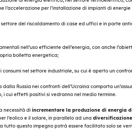
uzione di energia elettrica, nel settore termoelettrico, co
he l’accelerazione per l’installazione di impianti di energie 
 settore del riscaldamento di case ed uffici e in parte ant
entali nell’uso efficiente dell’energia, con anche l’obietti
propria bolletta energetica;
i consumi nel settore industriale, su cui è aperto un confr
a dalla Russia nei confronti dell’Ucraina comporta un’assun
 i cui effetti positivi si vedranno nel medio termine.
la necessità di
incrementare la produzione di energia d
per l’eolico e il solare, in parallelo ad una
diversificazione
a tutto questo impegno potrà essere facilitato solo se verra