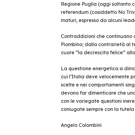
Regione Puglia (oggi soltanto c
referendum (cosiddetto No Triv,
maturi, espresso da alcuni leade
Contraddizioni che continuano a
Piombino; dalla contrarietà al
cuore “la decrescita felice” alla
La questione energetica si dimo
cui l’Italia deve velocemente p
scelte e nei comportamenti singol
devono far dimenticare che una 
con le variegate questioni inere
coniugate sempre con la tutela d
Angelo Colombini