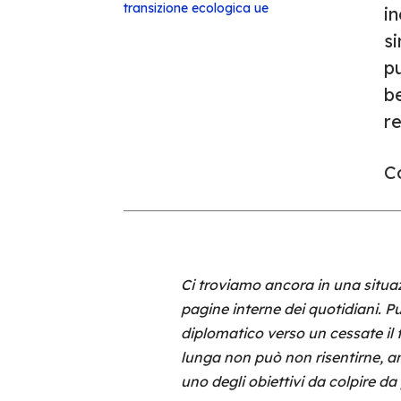
transizione ecologica
ue
i
si
pu
be
r
Co
Ci troviamo ancora in una situaz
pagine interne dei quotidiani. P
diplomatico verso un cessate il f
lunga non può non risentirne, an
uno degli obiettivi da colpire da