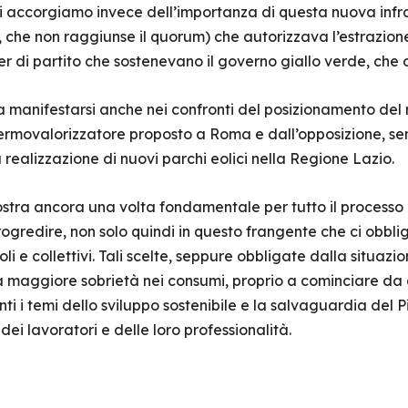
i accorgiamo invece dell’importanza di questa nuova infras
 che non raggiunse il quorum) che autorizzava l’estrazion
r di partito che sostenevano il governo giallo verde, che 
 manifestarsi anche nei confronti del posizionamento del r
 termovalorizzatore proposto a Roma e dall’opposizione, s
 realizzazione di nuovi parchi eolici nella Regione Lazio.
stra ancora una volta fondamentale per tutto il processo
rogredire, non solo quindi in questo frangente che ci obbl
i e collettivi. Tali scelte, seppure obbligate dalla situazio
maggiore sobrietà nei consumi, proprio a cominciare da q
nti i temi dello sviluppo sostenibile e la salvaguardia de
ei lavoratori e delle loro professionalità.