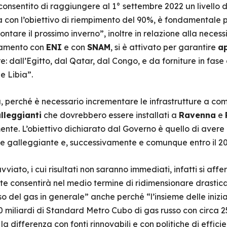
 consentito di raggiungere al 1° settembre 2022 un livello 
nea con l’obiettivo di riempimento del 90%, è fondamentale p
ntare il prossimo inverno”, inoltre in relazione alla necess
inamento con
ENI
e con
SNAM
, si è attivato per garantire
a
are: dall’Egitto, dal Qatar, dal Congo, e da forniture in fa
e Libia”.
perché è necessario incrementare le infrastrutture a com
lleggianti
che dovrebbero essere installati a
Ravenna
e
e. L’obiettivo dichiarato dal Governo è quello di avere in
ore galleggiante e, successivamente e comunque entro il 2
vviato, i cui risultati non saranno immediati, infatti si aff
itte consentirà nel medio termine di ridimensionare drast
uso del gas in generale” anche perché “l’insieme delle iniz
 30 miliardi di Standard Metro Cubo di gas russo con circa 25
 differenza con fonti rinnovabili e con politiche di effic