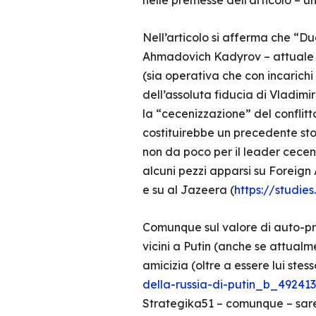
nelle premesse dell’articolo – un
Nell’articolo si afferma che “Du
Ahmadovich Kadyrov – attuale p
(sia operativa che con incarich
dell’assoluta fiducia di Vladim
la “cecenizzazione” del conflit
costituirebbe un precedente sto
non da poco per il leader ceceno
alcuni pezzi apparsi su Foreign A
e su al Jazeera (
https://studie
Comunque sul valore di auto-pro
vicini a Putin (anche se attual
amicizia (oltre a essere lui stes
della-russia-di-putin_b_492413
Strategika51 – comunque – sareb