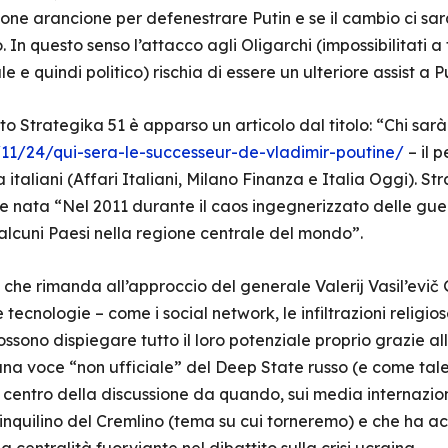
ione arancione per defenestrare Putin e se il cambio ci sa
o. In questo senso l’attacco agli Oligarchi (impossibilitati a
 e quindi politico) rischia di essere un ulteriore assist a P
to Strategika 51 è apparso un articolo dal titolo: “Chi sarà
/11/24/qui-sera-le-successeur-de-vladimir-poutine/
– il 
italiani (Affari Italiani, Milano Finanza e Italia Oggi). St
e nata “Nel 2011 durante il caos ingegnerizzato delle gue
alcuni Paesi nella regione centrale del mondo”.
 che rimanda all’approccio del generale Valerij Vasil’evič
ecnologie – come i social network, le infiltrazioni religiose 
ossono dispiegare tutto il loro potenziale proprio grazie al
na voce “non ufficiale” del Deep State russo (e come tale 
 centro della discussione da quando, sui media internaziona
ll’inquilino del Cremlino (tema su cui torneremo) e che ha