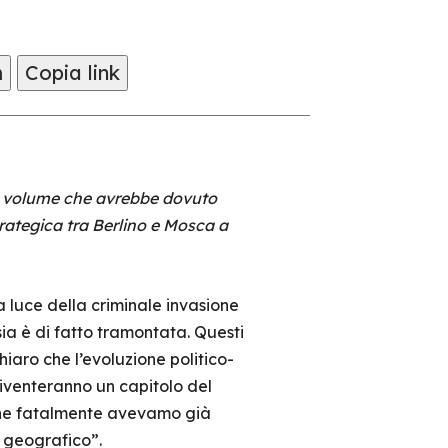
m
Copia link
un volume che avrebbe dovuto
strategica tra Berlino e Mosca a
 luce della criminale invasione
sia è di fatto tramontata. Questi
iaro che l’evoluzione politico-
diventeranno un capitolo del
 che fatalmente avevamo già
o geografico”.