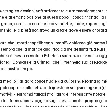
 un tragico destino, beffardamente e drammaticamente, si
ne e di emancipazione di questi popoli, condannandoli a r
 greca, con il suo corollario di vendette, faide, rappresagl
umenidi e la pietà non trova un altare dove essere onorata
e che i morti seppelliscano i morti”. Abbiamo già messo i
i sembra che la matrice analitica da me definita “La Rus
che si è messo in moto a Est. Nella speranza che non si agg
zione: il Donbass e la Crimea (che Hitler nella sua pseud
 del nostro tempo.
ra meglio il quadro concettuale da cui prende forma la mia
ipali approcci alla lettura di questa crisi – psicologismo (
nativi) – entrambi fallaci (tra l’altro è interessante nota
isinformazione viaggino sugli stessi canali – proprio gli a