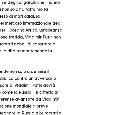
sin e degli oligarchi che l’hanno
a non solo ha fatto molta
sso ai mari caldi, la
nel mercato internazionale degli
per l’Oceano Artico, un’alleanza
ione fredda, Vladimir Putin non
ocrati deboli di carattere e
e alla ribalta mantenendo la
ende non solo a definire il
ubblica contro un avversario
essore di Vladimir Putin dovrà
ome la Russia”. Il criterio di
eferenze avanzate da Vladimir
tuazione mondiale a breve
nsegnare la Russia a burocrati o