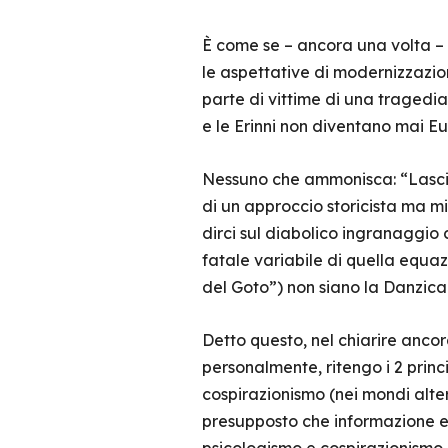
È come se – ancora una volta –
le aspettative di modernizzazio
parte di vittime di una tragedia
e le Erinni non diventano mai E
Nessuno che ammonisca: “Lasciat
di un approccio storicista ma m
dirci sul diabolico ingranaggio 
fatale variabile di quella equa
del Goto”) non siano la Danzica
Detto questo, nel chiarire anco
personalmente, ritengo i 2 princ
cospirazionismo (nei mondi alter
presupposto che informazione e d