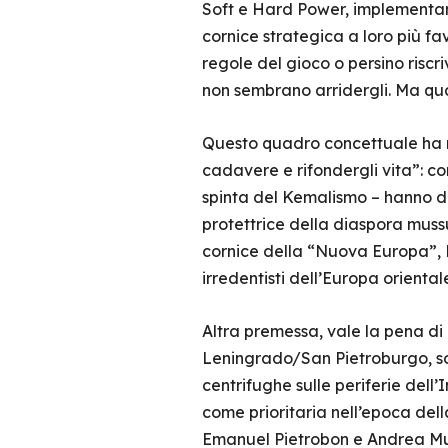
Soft e Hard Power, implementan
cornice strategica a loro più fav
regole del gioco o persino riscr
non sembrano arridergli. Ma qua
Questo quadro concettuale ha mo
cadavere e rifondergli vita”: co
spinta del Kemalismo – hanno d
protettrice della diaspora muss
cornice della “Nuova Europa”, D
irredentisti dell’Europa oriental
Altra premessa, vale la pena di
Leningrado/San Pietroburgo, sol
centrifughe sulle periferie dell
come prioritaria nell’epoca dell
Emanuel Pietrobon e Andrea Mura