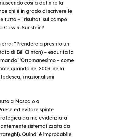
uscendo così a definire la
ce chi è in grado di scrivere le
tutto – i risultati sul campo
a Cass R. Sunstein?
erra: “Prendere a prestito un
o di Bill Clinton) – esaurita la
esumando l’Ottomanesimo – come
come quando nel 2003, nella
tedesca, i nazionalismi
enuto a Mosca o a
Paese ed evitare spinte
eostrategica da me evidenziata
rillantemente sistematizzata da
trateghi). Quindi è improbabile