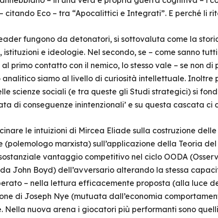
nnebbiano – in una vera e propria guerra cognitiva – i con
citando Eco – tra “Apocalittici e Integrati”. E perché li ri
leader fungono da detonatori, si sottovaluta come la stori
istituzioni e ideologie. Nel secondo, se – come sanno tutti i 
al primo contatto con il nemico, lo stesso vale – se non di 
o analitico siamo al livello di curiosità intellettuale. Inolt
e scienze sociali (e tra queste gli Studi strategici) si fon
ata di conseguenze inintenzionali’ e su questa cascata c
nare le intuizioni di Mircea Eliade sulla costruzione delle 
xe (polemologo marxista) sull’applicazione della Teoria del
ostanziale vantaggio competitivo nel ciclo OODA (Osser
 da John Boyd) dell’avversario alterando la stessa capacit
perato – nella lettura efficacemente proposta (alla luce d
ione di Joseph Nye (mutuata dall’economia comportamenta
. Nella nuova arena i giocatori più performanti sono quell