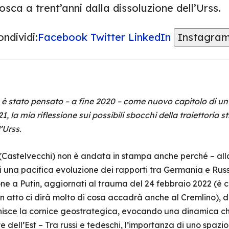
sca a trent’anni dalla dissoluzione dell’Urss.
ndividi:
Facebook
Twitter
LinkedIn
Instagra
 è stato pensato – a fine 2020 – come nuovo capitolo di 
, la mia riflessione sui possibili sbocchi della traiettoria 
’Urss.
Castelvecchi) non è andata in stampa anche perché – alla
 di una pacifica evoluzione dei rapporti tra Germania e Rus
one a Putin, aggiornati al trauma del 24 febbraio 2022 (è ch
 in atto ci dirà molto di cosa accadrà anche al Cremlino), 
definisce la cornice geostrategica, evocando una dinamica
e dell’Est – Tra russi e tedeschi, l’importanza di uno spazi