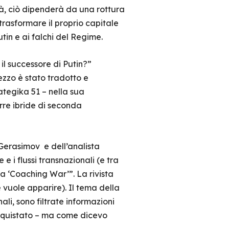
rà, ciò dipenderà da una rottura
 trasformare il proprio capitale
utin e ai falchi del Regime.
 il successore di Putin?”
pezzo è stato tradotto e
rategika 51 – nella sua
rre ibride di seconda
 Gerasimov e dell’analista
e i flussi transnazionali (e tra
la ‘Coaching War’”. La rivista
vuole apparire). Il tema della
li, sono filtrate informazioni
 acquistato – ma come dicevo