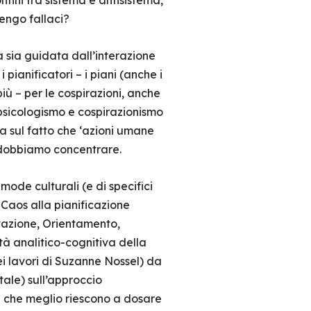
fini tra sistema e antisistema,
tengo fallaci?
a sia guidata dall’interazione
pianificatori – i piani (anche i
più – per le cospirazioni, anche
re psicologismo e cospirazionismo
da sul fatto che ‘azioni umane
i dobbiamo concentrare.
mode culturali (e di specifici
 Caos alla pianificazione
vazione, Orientamento,
à analitico-cognitiva della
ei lavori di Suzanne Nossel) da
le) sull’approccio
i che meglio riescono a dosare