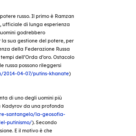
 potere russo. Il primo è Ramzan
ufficiale di lunga esperienza
ue uomini godrebbero
 la sua gestione del potere, per
idenza della Federazione Russa
 tempi dell’Orda d’oro. Ostacolo
le russa possono rileggersi
su/2014-04-07/putins-khanate
)
ta di uno degli uomini più
o a Kadyrov da una profonda
ore-santangelo/la-geosofia-
del-putinismo/
). Secondo
one. E il motivo è che