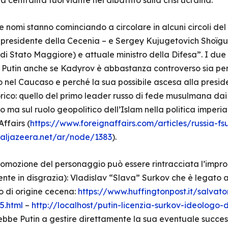
a centralità fuorviante nel dibattito sulla crisi ucraina.
e nomi stanno cominciando a circolare in alcuni circoli del
residente della Cecenia – e Sergey Kujugetovich Shoïgu, 
i di Stato Maggiore) e attuale ministro della Difesa”. I d
ir Putin anche se Kadyrov è abbastanza controverso sia per
to nel Caucaso e perché la sua possibile ascesa alla pres
rico: quello del primo leader russo di fede musulmana dai
 ma sul ruolo geopolitico dell’Islam nella politica imperia
ffairs (
https://www.foreignaffairs.com/articles/russia-f
s.aljazeera.net/ar/node/1383
).
mozione del personaggio può essere rintracciata l’impron
mente in disgrazia): Vladislav “Slava” Surkov che è legat
so di origine cecena:
https://www.huffingtonpost.it/salvat
5.html
–
http://localhost/putin-licenzia-surkov-ideologo-
be Putin a gestire direttamente la sua eventuale successi