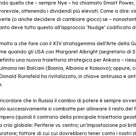
do quello che – sempre Nye – ha chiamato Smart Power, ri
orevole, ottenendo i dividendi più elevati. Come a dire: vin
iverle (o anche decidere di cambiare gioco) se – nonostante 
nto deve tutto questo all’approccio ‘Nudge’ codificato d
lto a che fare con il XIV stratagemma dell’Arte della Gu
me quando gli USA con Margaret Albright (segretario di Stat
efinito una nuova traiettoria strategica per Ankara – ri
ulmana nei Balcani (Bosnia, Albania e Kossovo); oppure, 
onald Rumsfeld ha rivitalizzato, in chiave antirussa e anti
e.
 ricordare che in Russia il cambio di potere è sempre avv
o successivamente si combatte per allineare il resto del 
’Impero (quindi il contrario della principale traiettoria g
a crisi globale: Periferie vs. centro; un’impostazione poi b
tore; fattore di cui cui dovrebbero tener conto i nostri s