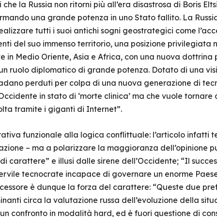
che la Russia non ritorni più all’era disastrosa di Boris Elt
formando una grande potenza in uno Stato fallito. La Russi
alizzare tutti i suoi antichi sogni geostrategici come l’acce
ti del suo immenso territorio, una posizione privilegiata 
e in Medio Oriente, Asia e Africa, con una nuova dottrina 
, un ruolo diplomatico di grande potenza. Dotato di una vis
adano perduti per colpa di una nuova generazione di tecn
un Occidente in stato di ‘morte clinica’ ma che vuole tornar
ta tramite i giganti di Internet”.
ativa funzionale alla logica conflittuale: l’articolo infatti t
zazione – ma a polarizzare la maggioranza dell’opinione p
di carattere” e illusi dalle sirene dell’Occidente; “Il succ
ervile tecnocrate incapace di governare un enorme Paese c
uccessore è dunque la forza del carattere: “Queste due pr
uminanti circa la valutazione russa dell’evoluzione della si
 un confronto in modalità hard, ed è fuori questione di co