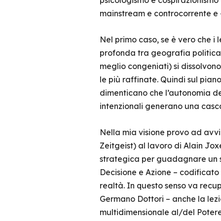
psicologismo e cospirazionismo a
mainstream e controcorrente e – 
Nel primo caso, se è vero che i 
profonda tra geografia politica, 
meglio congeniati) si dissolvono 
le più raffinate. Quindi sul pian
dimenticano che l’autonomia dell
intenzionali generano una casc
Nella mia visione provo ad avvici
Zeitgeist) al lavoro di Alain Jo
strategica per guadagnare un s
Decisione e Azione – codificato
realtà. In questo senso va recu
Germano Dottori – anche la lez
multidimensionale al/del Potere