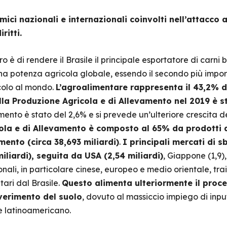
omici nazionali e internazionali coinvolti nell’attacco
ritti.
 è di rendere il Brasile il principale esportatore di carni bo
a potenza agricola globale, essendo il secondo più import
colo al mondo.
L’agroalimentare rappresenta il 43,2% de
lla Produzione Agricola e di Allevamento nel 2019 è st
emento è stato del 2,6% e si prevede un’ulteriore crescita d
ola e di Allevamento è composto al 65% da prodotti ag
mento (circa 38,693 miliardi)
.
I principali mercati di s
miliardi), seguita da USA (2,54 miliardi)
, Giappone (1,9),
ali, in particolare cinese, europeo e medio orientale, tra
tari dal Brasile.
Questo alimenta ulteriormente il proce
verimento del suolo
, dovuto al massiccio impiego di input
se latinoamericano.