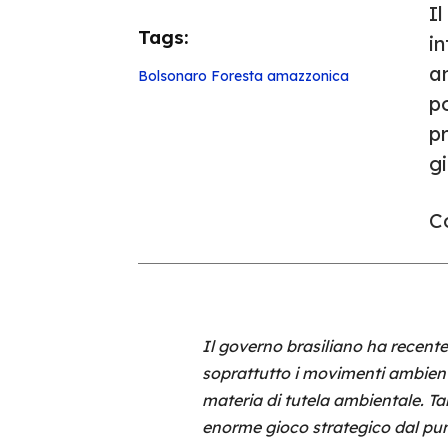
Il
Tags:
in
am
Bolsonaro
Foresta amazzonica
po
p
g
Co
Il governo brasiliano ha recenteme
soprattutto i movimenti ambientali
materia di tutela ambientale. Ta
enorme gioco strategico dal pun