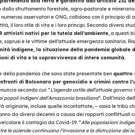
appartenenza alla terra è garantito dall’articolo 231 de
dallo sfruttamento forestale, agro-pastorale e minerario.
 numerosi osservatori e ONG, collidono con il principio di
tà, il loro stile di vita e i loro principi. Secondo diversi st
9 attivisti nativi per la tutela dell’ambiente
, a questi
e, soprusi e le vittime dell’attuale emergenza sanitaria. Ri
unità indigene, la situazione della pandemia globale
ni di vita e la sopravvivenza di intere comunità.
ne della pandemia che sono state presentate ben
quattro 
onfronti di Bolsonaro per genocidio e crimini contro l
enuncia secondo cui: “
L’agenda ostile dell’attuale governo 
ei popoli indigeni dell’Amazzonia brasiliana
“. Dall’inizio de
tà originarie, incluse quelle incontattate, – ossia le tribù
nno da diversi decenni a causa dei rapporti conflittuali c
eicolare il contagio da Covid-19. “
Alle popolazioni indigen
 le aziende continuano l’invasione e la distruzione dei loro