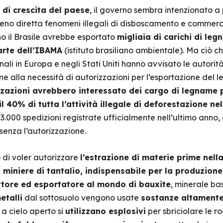
 di crescita del paese
, il governo sembra intenzionato a 
eno diretta fenomeni illegali di disboscamento e commerc
no il Brasile avrebbe esportato
migliaia di carichi di le
arte dell’IBAMA
(istituto brasiliano ambientale). Ma ciò 
li in Europa e negli Stati Uniti hanno avvisato le autorità 
fine alla necessità di autorizzazioni per l’esportazione del
zazioni avrebbero interessato dei cargo di legname 
l 40% di tutta l’attività illegale di deforestazione n
a 3.000 spedizioni registrate ufficialmente nell’ultimo anno
 senza l’autorizzazione.
 di voler autorizzare
l’estrazione di materie prime nell
i miniere di tantalio, indispensabile per la produzion
tore ed esportatore al mondo di bauxite
, minerale ba
etalli
dal sottosuolo vengono usate
sostanze altamente
 a cielo aperto si
utilizzano esplosivi
per sbriciolare le r