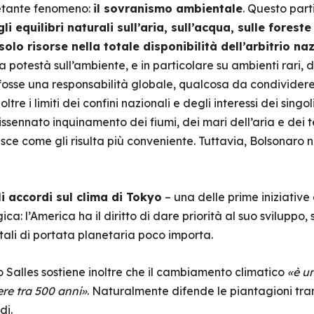
ietante fenomeno:
il sovranismo ambientale
. Questo part
 equilibri naturali sull’aria, sull’acqua, sulle forest
lo risorse nella totale disponibilità dell’arbitrio naz
la potestà sull’ambiente, e in particolare su ambienti rari,
e, fosse una responsabilità globale, qualcosa da condividere
e i limiti dei confini nazionali e degli interessi dei singo
dissennato inquinamento dei fiumi, dei mari dell’aria e dei t
ce come gli risulta più conveniente. Tuttavia, Bolsonaro n
li accordi sul clima di Tokyo
– una delle prime iniziative
ca: l’America ha il diritto di dare priorità al suo sviluppo, 
li di portata planetaria poco importa.
o Salles sostiene inoltre che il cambiamento climatico
«è u
re tra 500 anni»
. Naturalmente difende le piantagioni tra
di.