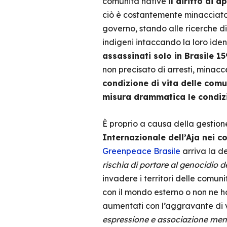
comunità native
il diritto di 
ciò è costantemente minacciato 
governo, stando alle ricerche di
indigeni intaccando la loro identi
assassinati solo in Brasile 15
non precisato di arresti, minacc
condizione di vita delle com
misura drammatica le condizio
È proprio a causa della gestio
Internazionale dell’Aja nei c
Greenpeace Brasile
arriva la d
rischia di portare al genocidio d
invadere i territori delle comuni
con il mondo esterno o non ne ha
aumentati con l’aggravante di v
espressione e associazione mentre