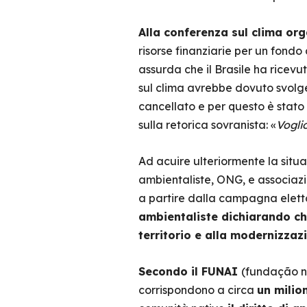
Alla conferenza sul clima org
risorse finanziarie per un fondo
assurda che il Brasile ha ricevu
sul clima avrebbe dovuto svolge
cancellato e per questo è stato 
sulla retorica sovranista: «
Voglio
Ad acuire ulteriormente la situa
ambientaliste, ONG, e associazio
a partire dalla campagna elet
ambientaliste dichiarando c
territorio e alla modernizzaz
Secondo il FUNAI
(fundação n
corrispondono a circa
un milio