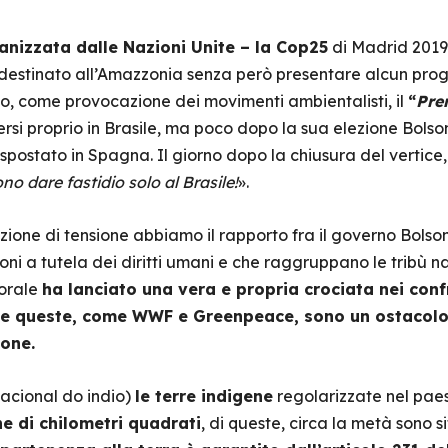
anizzata dalle Nazioni Unite – la Cop25
di Madrid 2019 –
 destinato all’Amazzonia senza però presentare alcun proge
to, come provocazione dei movimenti ambientalisti, il
“
Pre
rsi proprio in Brasile, ma poco dopo la sua elezione Bolso
spostato in Spagna. Il giorno dopo la chiusura del vertice,
no dare fastidio solo al Brasile!
».
zione di tensione abbiamo il rapporto fra il governo Bolso
ni a tutela dei diritti umani e che raggruppano le tribù n
torale
ha lanciato una vera e propria crociata nei conf
he queste, come WWF e Greenpeace, sono un ostacolo 
ione.
acional do indio)
le terre indigene
regolarizzate nel pae
ne di chilometri quadrati
, di queste, circa la metà sono s