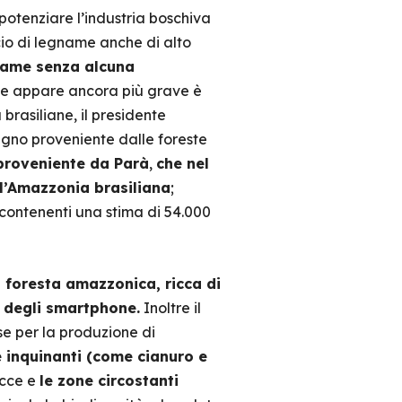
potenziare l’industria boschiva
io di legname anche di alto
gname senza alcuna
che appare ancora più grave è
brasiliane, il presidente
 legno proveniente dalle foreste
proveniente da Parà
,
che nel
ell’Amazzonia brasiliana
;
, contenenti una stima di 54.000
a foresta amazzonica, ricca di
e degli smartphone.
Inoltre il
se per la produzione di
 inquinanti (come cianuro e
occe e
le zone circostanti