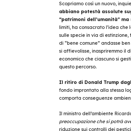
Scopriamo così un nuovo, inqu
abbiano potestà assolute sugli
“patrimoni dell’umanità” ma so
limiti, ha consacrato l’idea che 
sulle specie in via di estinzion
di “bene comune” andasse ben oltr
si affievolisse, inaspriremmo il 
economico che ciascuno si gestis
questo percorso.
Il ritiro di Donald Trump dag
fondo improntato alla stessa logi
comporta conseguenze ambienta
Il ministro dell’ambiente Ricard
preoccupazione che si potrà ave
riduzione sui controlli dei pestici