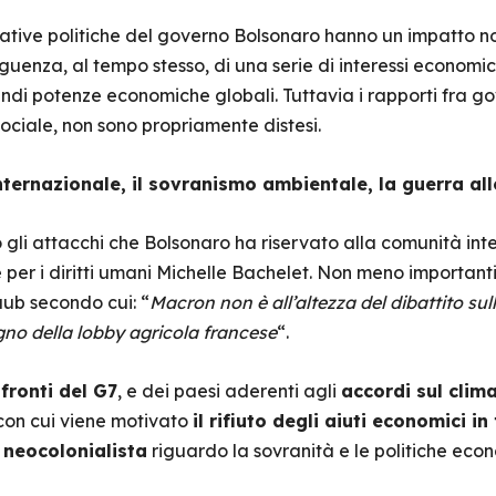
ative politiche del governo Bolsonaro hanno un impatto no
enza, al tempo stesso, di una serie di interessi economici e
grandi potenze economiche globali. Tuttavia i rapporti fra 
sociale, non sono propriamente distesi.
nternazionale, il sovranismo ambientale, la guerra all
 gli attacchi che Bolsonaro ha riservato alla comunità inte
per i diritti umani Michelle Bachelet. Non meno importanti 
ub secondo cui: “
Macron non è all’altezza del dibattito sul
gno della lobby agricola francese
“.
fronti del G7
, e dei paesi aderenti agli
accordi sul clima
, con cui viene motivato
il rifiuto degli aiuti economici i
 neocolonialista
riguardo la sovranità e le politiche econ