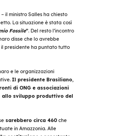
 il ministro Salles ha chiesto
tto. La situazione è stata così
mio Fossile
”
. Del resto l’incontro
naro disse che lo avrebbe
 il presidente ha puntato tutto
naro e le organizzazioni
ative.
Il presidente Brasiliano
,
ronti di ONG e associazioni
allo sviluppo produttivo del
se
sarebbero circa 460
che
ituate in Amazzonia. Alle