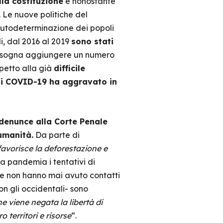
lla costituzione
e nonostante
 Le nuove politiche del
 autodeterminazione dei popoli
udi, dal 2016 al 2019
sono stati
 bisogna aggiungere un numero
spetto alla già
difficile
 di COVID-19 ha aggravato in
denunce alla Corte Penale
’umanità.
Da parte di
favorisce la deforestazione e
lla pandemia i tentativi di
 che non hanno mai avuto contatti
on gli occidentali- sono
e viene negata la libertà di
 territori e risorse
“.