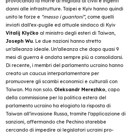
provocando la morte di migliaia di civili e ingenti
danni alle infrastrutture. Taipei e Kyiv hanno quindi
unito le forze e
“messo i guantoni”
, come quelli
inviati dall’ex-pugile ed attuale sindaco di Kyiv
Vitalij Klyčko
al ministro degli esteri di Taiwan,
Joseph Wu
. Le due nazioni hanno stretto
un’alleanza ideale. Un’alleanza che dopo quasi 9
mesi di guerra è andata sempre più a consolidarsi.
Di recente, i membri del parlamento ucraino hanno
creato un caucus interparlamentare per
promuovere gli scambi economici e culturali con
Taiwan. Ma non solo.
Oleksandr Merezhko
, capo
della commissione per la politica estera del
parlamento ucraino ha elogiato la risposta di
Taiwan all’invasione Russa, tramite l’applicazione di
sanzioni, affermando che Pechino starebbe
cercando di impedire ai legislatori ucraini pro-