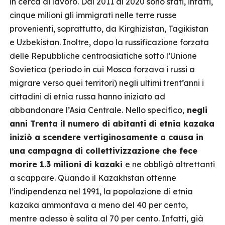
in cerca di lavoro. Dal 2011 al 2020 sono stati, infatti,
cinque milioni gli immigrati nelle terre russe
provenienti, soprattutto, da Kirghizistan, Tagikistan
e Uzbekistan. Inoltre, dopo la russificazione forzata
delle Repubbliche centroasiatiche sotto l’Unione
Sovietica (periodo in cui Mosca forzava i russi a
migrare verso quei territori) negli ultimi trent’anni i
cittadini di etnia russa hanno iniziato ad
abbandonare l’Asia Centrale. Nello specifico,
negli
anni Trenta il numero di abitanti di etnia kazaka
iniziò a scendere vertiginosamente a causa in
una campagna di collettivizzazione che fece
morire 1.3 milioni di kazaki
e ne obbligò altrettanti
a scappare. Quando il Kazakhstan ottenne
l’indipendenza nel 1991, la popolazione di etnia
kazaka ammontava a meno del 40 per cento,
mentre adesso è salita al 70 per cento. Infatti, già