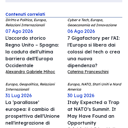
Contenuti correlati
Diritto e Politica, Europa,
Cyber e Tech, Europa,
Relazioni Internazionali
Geoeconomia ed Innovazione
07 Ago 2026
06 Ago 2026
L’accordo storico
7 Gigafactory per l’AI:
Regno Unito – Spagna:
l’Europa si libera dai
la caduta dell’ultima
colossi del tech o crea
barriera dell’Europa
una nuova
Occidentale
dipendenza?
Alexandro Gabriele Mihoc
Caterina Franceschini
Europa, Geopolitica, Relazioni
Europa, NATO, Stati Uniti e Nord
Internazionali
America
31 Lug 2026
30 Lug 2026
La ‘parallasse’
Italy Expected a Trap
europea: il cambio di
at NATO’s Summit. It
prospettiva dell’Unione
May Have Found an
nell’integrazione di
Opportunity