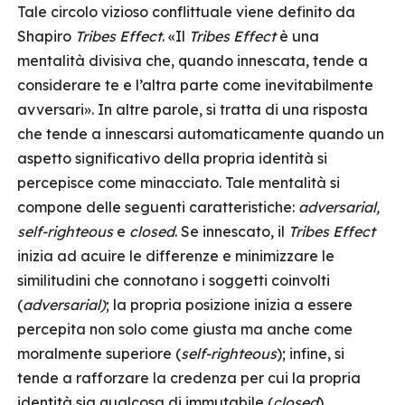
Tale circolo vizioso conflittuale viene definito da
Shapiro
Tribes Effect
. «Il
Tribes Effect
è una
mentalità divisiva che, quando innescata, tende a
considerare te e l’altra parte come inevitabilmente
avversari». In altre parole, si tratta di una risposta
che tende a innescarsi automaticamente quando un
aspetto significativo della propria identità si
percepisce come minacciato. Tale mentalità si
compone delle seguenti caratteristiche:
adversarial,
self-righteous
e
closed
.
Se innescato, il
Tribes Effect
inizia ad acuire le differenze e minimizzare le
similitudini che connotano i soggetti coinvolti
(
adversarial)
; la propria posizione inizia a essere
percepita non solo come giusta ma anche come
moralmente superiore (
self-righteous
); infine, si
tende a rafforzare la credenza per cui la propria
identità sia qualcosa di immutabile (
closed
).