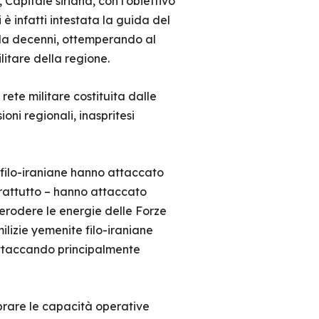
apitale siriana, con l’obiettivo
 è infatti intestata la guida del
da decenni, ottemperando al
itare della regione.
 rete militare costituita dalle
ioni regionali, inaspritesi
e filo-iraniane hanno attaccato
soprattutto – hanno attaccato
i erodere le energie delle Forze
milizie yemenite filo-iraniane
attaccando principalmente
fibrare le capacità operative