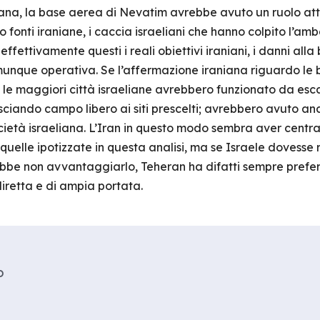
iana, la base aerea di Nevatim avrebbe avuto un ruolo atti
do fonti iraniane, i caccia israeliani che hanno colpito l’
ffettivamente questi i reali obiettivi iraniani, i danni all
unque operativa. Se l’affermazione iraniana riguardo le b
o le maggiori città israeliane avrebbero funzionato da esca,
sciando campo libero ai siti prescelti; avrebbero avuto anch
ietà israeliana. L’Iran in questo modo sembra aver centrato 
quelle ipotizzate in questa analisi, ma se Israele dovesse 
bbe non avvantaggiarlo, Teheran ha difatti sempre prefe
iretta e di ampia portata.
o