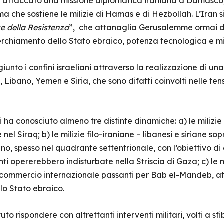
a attaccato una missione diplomatica iraniana a Damasco, C
ma che sostiene le milizie di Hamas e di Hezbollah. L’Iran si
se della Resistenza
”, che attanaglia Gerusalemme ormai 
chiamento dello Stato ebraico, potenza tecnologica e mil
iunto i confini israeliani attraverso la realizzazione di una
, Libano, Yemen e Siria, che sono difatti coinvolti nelle tens
i ha conosciuto almeno tre distinte dinamiche: a) le milizi
 nel Siraq; b) le milizie filo-iraniane – libanesi e siriane 
iano, spesso nel quadrante settentrionale, con l’obiettivo d
nti opererebbero indisturbate nella Striscia di Gaza; c) le 
el commercio internazionale passanti per Bab el-Mandeb, 
lo Stato ebraico.
to rispondere con altrettanti interventi militari, volti a s