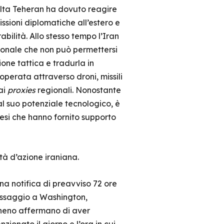
olta Teheran ha dovuto reagire
issioni diplomatiche all’estero e
abilità. Allo stesso tempo l’Iran
onale che non può permettersi
one tattica e tradurla in
, operata attraverso droni, missili
dai
proxies
regionali. Nonostante
e al suo potenziale tecnologico, è
cesi che hanno fornito supporto
ità d’azione iraniana.
na notifica di preavviso 72 ore
essaggio a Washington,
cheno affermano di aver