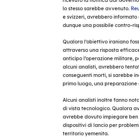
ricevuto la notifica dal Governo
lo stesso sarebbe avvenuto.
Reu
e svizzeri, avrebbero informato g
dunque una possibile contro-ris
Qualora l’obiettivo iraniano fo
attraverso una risposta efficace
anticipo l’operazione militare,
alcuni analisti, avrebbero tentat
conseguenti morti, si sarebbe i
primo luogo, una preparazione d
Alcuni analisti inoltre fanno nota
di vista tecnologico. Qualora av
avrebbe dovuto impiegare ben al
dispositivi di lancio per problem
territorio yemenita.