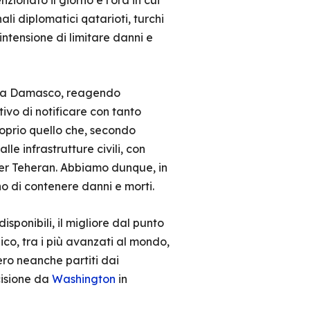
ionato il giorno e l’ora in cui
li diplomatici qatarioti, turchi
intensione di limitare danni e
to a Damasco, reagendo
ivo di notificare con tanto
roprio quello che, secondo
le infrastrutture civili, con
per Teheran. Abbiamo dunque, in
o di contenere danni e morti.
disponibili, il migliore dal punto
ico, tra i più avanzati al mondo,
ero neanche partiti dai
ecisione da
Washington
in