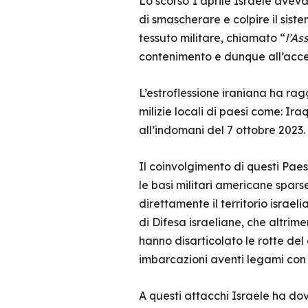
Lo scorso 1 aprile Israele avev
di smascherare e colpire il siste
tessuto militare, chiamato “
l’As
contenimento e dunque all’accer
L’estroflessione iraniana ha ragg
milizie locali di paesi come: Iraq
all’indomani del 7 ottobre 2023.
Il coinvolgimento di questi Paes
le basi militari americane sparse
direttamente il territorio israel
di Difesa israeliane, che altrime
hanno disarticolato le rotte d
imbarcazioni aventi legami con 
A questi attacchi Israele ha dovu