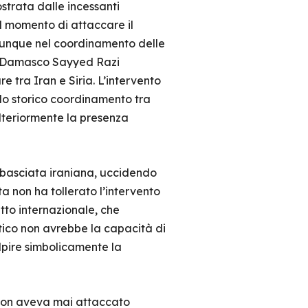
ostrata dalle incessanti
il momento di attaccare il
e dunque nel coordinamento delle
o a Damasco Sayyed Razi
 tra Iran e Siria. L’intervento
 lo storico coordinamento tra
lteriormente la presenza
mbasciata iraniana, uccidendo
a non ha tollerato l’intervento
itto internazionale, che
ratico non avrebbe la capacità di
olpire simbolicamente la
 non aveva mai attaccato