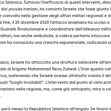
ca Islamica. Tuttavia l’inefficacia di questi interventi, dim
e dai
proxies
iraniani, ha convinto Israele che fosse giunto 
 coinvolto nella gestione degli affari militari regionali 
al fine, il 25 dicembre 2023 l’attacco israeliano ha uccis
Guardie Rivoluzionarie e coordinatore dell’alleanza militare
litari, ma anche simboliche, si voleva pertanto intaccare
nni ha conosciuto una crescita esponenziale, radicando u
asco, Israele ha attaccato una struttura adiacente all’a
nerale di brigata Mohammad Reza Zahedi. L’Iran questa volt
ica, sostenendo che Israele avesse oltretutto violato il dir
uali “luoghi inviolabili”. L’intervento dal punto di vista p
 iraniano nella regione, ma, come già anticipato, mira a c
.
a però messo la Repubblica Islamica all’angolo. Se finora