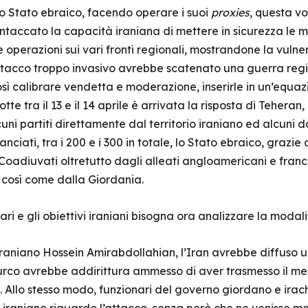
lo Stato ebraico, facendo operare i suoi
proxies
, questa v
 intaccato la capacità iraniana di mettere in sicurezza le m
 operazioni sui vari fronti regionali, mostrandone la vulner
tacco troppo invasivo avrebbe scatenato una guerra regi
sì calibrare vendetta e moderazione, inserirle in un’equazi
tte tra il 13 e il 14 aprile è arrivata la risposta di Teheran
lcuni partiti direttamente dal territorio iraniano ed alcuni 
lanciati, tra i 200 e i 300 in totale, lo Stato ebraico, grazi
. Coadiuvati oltretutto dagli alleati angloamericani e fran
, così come dalla Giordania.
ari e gli obiettivi iraniani bisogna ora analizzare la modal
 iraniano Hossein Amirabdollahian, l’Iran avrebbe diffuso u
turco avrebbe addirittura ammesso di aver trasmesso il m
 Allo stesso modo, funzionari del governo giordano e ira