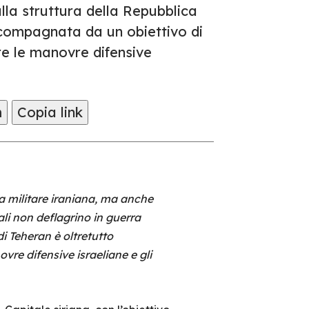
lla struttura della Repubblica
ccompagnata da un obiettivo di
re le manovre difensive
m
Copia link
ta militare iraniana, ma anche
ali non deflagrino in guerra
i Teheran è oltretutto
re difensive israeliane e gli