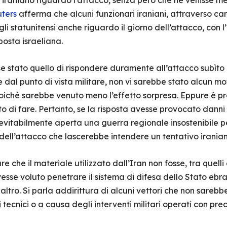
 iraniano riguardo l’attacco, senza però che ne venisse menz
ters
afferma che alcuni funzionari iraniani, attraverso cana
li statunitensi anche riguardo il giorno dell’attacco, con l’
posta israeliana.
sse stato quello di rispondere duramente all’attacco subì
 dal punto di vista militare, non vi sarebbe stato alcun mot
 poiché sarebbe venuto meno l’effetto sorpresa. Eppure è p
o di fare. Pertanto, se la risposta avesse provocato danni al
nevitabilmente aperta una guerra regionale insostenibile 
ell’attacco che lascerebbe intendere un tentativo iranian
re che il materiale utilizzato dall’Iran non fosse, tra quelli 
esse voluto penetrare il sistema di difesa dello Stato ebra
tro. Si parla addirittura di alcuni vettori che non sarebb
i tecnici o a causa degli interventi militari operati con pr