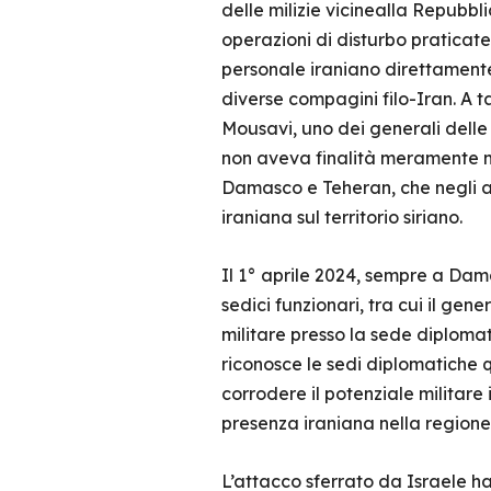
delle milizie vicinealla Repubbli
operazioni di disturbo praticat
personale iraniano direttamente
diverse compagini filo-Iran. A t
Mousavi, uno dei generali delle 
non aveva finalità meramente mi
Damasco e Teheran, che negli a
iraniana sul territorio siriano.
Il 1° aprile 2024, sempre a Dam
sedici funzionari, tra cui il ge
militare presso la sede diplomat
riconosce le sedi diplomatiche q
corrodere il potenziale militare
presenza iraniana nella regione
L’attacco sferrato da Israele h