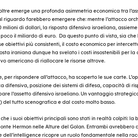
oltre emerge una profonda asimmetria economica tra l’asse
 tal riguardo farebbero emergere che: mentre l’attacco orc
0 milioni di dollari, la risposta difensiva israeliana, assieme
oco il miliardo di euro. Da questo punto di vista, sia che 
 obiettivi più consistenti, il costo economico per intercett
ta iraniana dunque ha svelato i costi insostenibili per la d
ivo americano di riallocare le risorse altrove.
ele, per rispondere all’attacco, ha scoperto le sue carte. L
ica difensiva, posizione dei sistemi di difesa, capacità di r
e l’assetto difensivo israeliano. Un vantaggio strategico
del tutto scenografica e dal costo molto basso.
, che i suoi obiettivi principali sono stati in realtà colpiti:
 Monte Hermon nelle Alture del Golan. Entrambi avrebbero a
 dell’intelligence ricopre un ruolo fondamentale nella rac