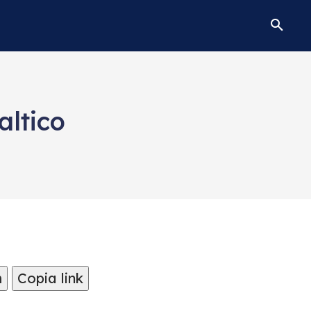
altico
m
Copia link