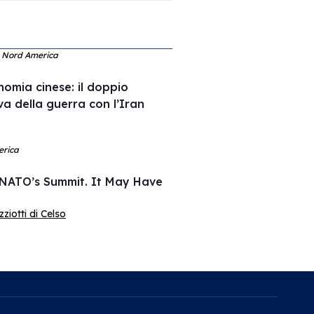
 e Nord America
omia cinese: il doppio
va della guerra con l’Iran
erica
 NATO’s Summit. It May Have
iotti di Celso