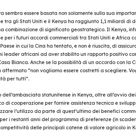
nya sembra essere basata non solamente sulla sua importan
 tra gli Stati Uniti e il Kenya ha raggiunto 1,1 miliardi di
a combinazione di significato geostrategico. Il Kenya, infat
 per i futuri accordi commerciali tra Stati Uniti e Africa co
aese in cui la Cina ha tentato, e non è riuscita, di assicur
i leader africani ad aver stabilito un rapporto positivo co
 Casa Bianca. Anche se la possibilità di un accordo con la
affermato “non vogliamo essere costretti a scegliere. Vog
à per tutti”.
 dell’ambasciata statunitense in Kenya, oltre all’avvio dei
 di cooperazione per fornire assistenza tecnica e svilupp
zzare l’utilizzo da parte di quest’ultimo dei benefici comme
 per i restanti anni del programma di preferenze (in scade
competitività delle principali catene di valore agricolo in 