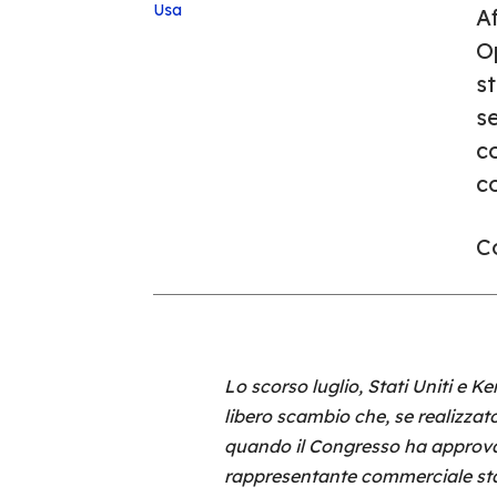
Usa
A
O
s
se
c
c
Co
Lo scorso luglio, Stati Uniti e
libero scambio che, se realizzat
quando il Congresso ha approvat
rappresentante commerciale stat