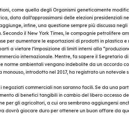
stioni, come quella degli Organismi geneticamente modifica
ca, data dall’approssimarsi delle elezioni presidenziali ne
 aggiunge, infine, una questione sempre più discussa negli u
stica. Secondo il New York Times, le compagnie petrolifere
e per aumentare le esportazioni di prodotti in plastica e ric
parti a vietare l’imposizione di limiti interni alla “produzi
ommercio internazionale. Mentre, fa sapere il Segretario di
ue norme ambientali vengano indebolite da un accordo comm
ca monouso, introdotto nel 2017, ha registrato un notevole 
i negoziati commerciali non saranno facili. Se da una part
ento di benefici tangibili in cambio del libero accesso de
ne per gli agricoltori, a cui ora sembrano aggiungersi an
enya dovrà giocare duro per ottenere un buon affare da qu