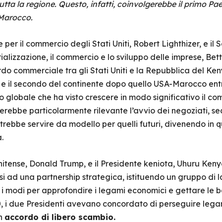
tutta la regione. Questo, infatti, coinvolgerebbe il primo Pa
 Marocco.
e per il commercio degli Stati Uniti, Robert Lighthizer, e il
rializzazione, il commercio e lo sviluppo delle imprese, B
do commerciale tra gli Stati Uniti e la Repubblica del Ken
e il secondo del continente dopo quello USA-Marocco entr
o globale che ha visto crescere in modo significativo il com
erebbe particolarmente rilevante l’avvio dei negoziati, sec
trebbe servire da modello per quelli futuri, divenendo in 
.
unitense, Donald Trump, e il Presidente keniota, Uhuru Ken
aesi ad una partnership strategica, istituendo un gruppo di 
re i modi per approfondire i legami economici e gettare le b
 i due Presidenti avevano concordato di perseguire legam
un
accordo di libero scambio.