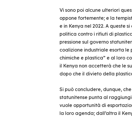
Vi sono poi alcune ulteriori que
oppone fortemente; e la tempisti
e in Kenya nel 2022. A queste si
politica contro i rifiuti di pla
pressione sul governo statunitens
coalizione industriale esorta le 
chimiche e plastica” e al loro c
il Kenya non accetterà che le s
dopo che il divieto della plasti
Si può concludere, dunque, che 
statunitense punta al raggiungim
vuole opportunità di esportazio
la loro agenda; dall’altra il K