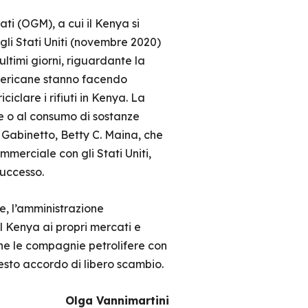
ti (OGM), a cui il Kenya si
gli Stati Uniti (novembre 2020)
ltimi giorni, riguardante la
 americane stanno facendo
iclare i rifiuti in Kenya. La
one o al consumo di sostanze
 Gabinetto, Betty C. Maina, che
erciale con gli Stati Uniti,
successo.
e, l’amministrazione
l Kenya ai propri mercati e
che le compagnie petrolifere con
esto accordo di libero scambio.
Olga Vannimartini