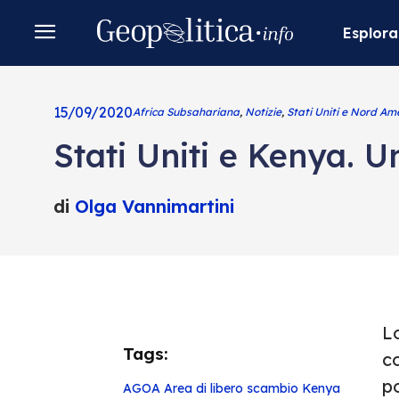
Esplora
15/09/2020
Africa Subsahariana
,
Notizie
,
Stati Uniti e Nord Am
Stati Uniti e Kenya. U
di
Olga Vannimartini
Lo
Tags:
c
po
AGOA
Area di libero scambio
Kenya