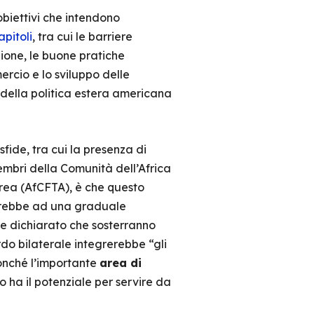
obiettivi che intendono
apitoli
, tra cui le barriere
zione, le buone pratiche
mercio e lo sviluppo delle
i della politica estera americana
fide, tra cui la presenza di
embri della Comunità dell’Africa
Area (AfCFTA), è che questo
erebbe ad una graduale
nte dichiarato che sosterranno
rdo bilaterale integrerebbe “gli
onché l’importante
area di
 ha il potenziale per servire da