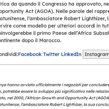
frica da quando il Congresso ha approvato, nel
pportunity Act (AGOA). Nelle parole del rapp
tatunitense, l’ambasciatore Robert Lighthizer,
rvire come modello per ulteriori accordi in tutt
oinvolgerebbe il primo Paese dell’Africa Subsa
ontinente dopo il Marocco.
ndividi:
Facebook
Twitter
LinkedIn
Instagra
 Kenya hanno avviato ufficialmente i negoziati per conclud
o, potrebbe essere lo sviluppo più significativo nelle relaz
o, nel 2000, l’African Growth and Opportunity Act (AGOA).
unitense, l’ambasciatore Robert Lighthizer, la sua concl