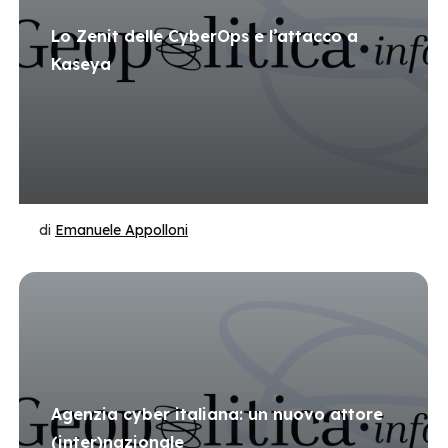
Lo Zenit delle CyberOps e l’attacco a
Kaseya
di
Emanuele Appolloni
Agenzia cyber italiana: un nuovo attore
(inter)nazionale