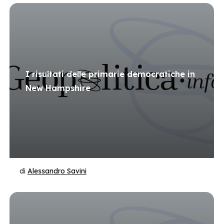
I risultati delle primarie democratiche in
New Hampshire
di
Alessandro Savini