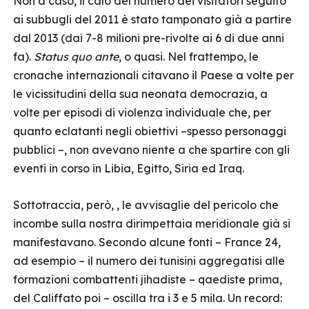
Non a caso, il calo del numero dei visitatori seguito
ai subbugli del 2011 è stato tamponato già a partire
dal 2013 (dai 7-8 milioni pre-rivolte ai 6 di due anni
fa).
Status quo ante
, o quasi. Nel frattempo, le
cronache internazionali citavano il Paese a volte per
le vicissitudini della sua neonata democrazia, a
volte per episodi di violenza individuale che, per
quanto eclatanti negli obiettivi –spesso personaggi
pubblici –, non avevano niente a che spartire con gli
eventi in corso in Libia, Egitto, Siria ed Iraq.
Sottotraccia, però, , le avvisaglie del pericolo che
incombe sulla nostra dirimpettaia meridionale già si
manifestavano. Secondo alcune fonti – France 24,
ad esempio – il numero dei tunisini aggregatisi alle
formazioni combattenti jihadiste – qaediste prima,
del Califfato poi – oscilla tra i 3 e 5 mila. Un record: