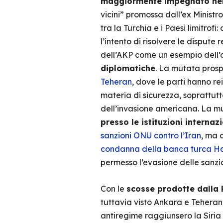
maggiormente impegnato nel 
vicini” promossa dall’ex Minist
tra la Turchia e i Paesi limitrofi:
l’intento di risolvere le dispute
dell’AKP come un esempio dell’a
diplomatiche
. La mutata pros
Teheran
, dove le parti hanno re
materia di sicurezza, soprattut
dell’invasione americana. La mu
presso le istituzioni internazi
sanzioni ONU contro l’Iran
, ma 
condanna della banca turca H
permesso l’evasione delle sanz
Con le
scosse prodotte dalla
tuttavia visto Ankara e Teheran
antiregime raggiunsero la Siria