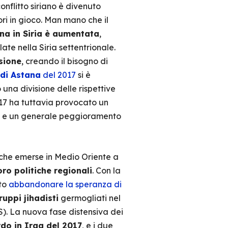
onflitto siriano è divenuto
ri in gioco. Man mano che il
ana in Siria è aumentata
,
late nella Siria settentrionale.
sione
, creando il bisogno di
 di Astana
del 2017
si è
una divisione delle rispettive
2017 ha tuttavia provocato un
raq e un generale peggioramento
iche emerse in Medio Oriente a
oro politiche regionali
. Con la
uto
abbandonare la speranza di
uppi jihadisti
germogliati nel
S). La nuova fase distensiva dei
do in Iraq del 2017
, e i due