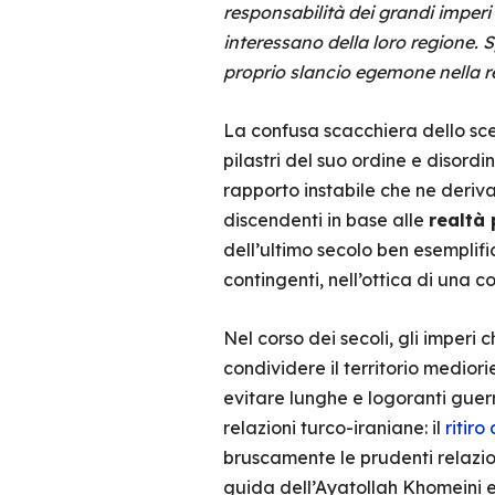
responsabilità dei grandi imper
interessano della loro regione. 
proprio slancio egemone nella r
La confusa scacchiera dello scen
pilastri del suo ordine e disord
rapporto instabile che ne deriv
discendenti in base alle
realtà 
dell’ultimo secolo ben esemplif
contingenti, nell’ottica di una 
Nel corso dei secoli, gli imperi 
condividere il territorio medior
evitare lunghe e logoranti guer
relazioni turco-iraniane: il
ritir
bruscamente le prudenti relazion
guida dell’Ayatollah Khomeini e 