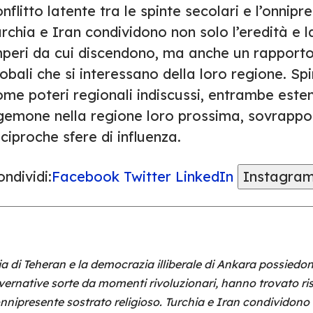
nflitto latente tra le spinte secolari e l’onnipr
rchia e Iran condividono non solo l’eredità e l
mperi da cui discendono, ma anche un rapport
obali che si interessano della loro regione. Sp
me poteri regionali indiscussi, entrambe esten
gemone nella regione loro prossima, sovrappo
ciproche sfere di influenza.
ndividi:
Facebook
Twitter
LinkedIn
Instagra
ia di Teheran e la democrazia illiberale di Ankara possiedon
vernative sorte da momenti rivoluzionari, hanno trovato risp
’onnipresente sostrato religioso. Turchia e Iran condividono 