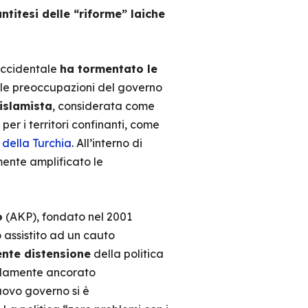
antitesi delle “riforme” laiche
loccidentale
ha tormentato le
 le preoccupazioni del governo
islamista
, considerata come
er i territori confinanti, come
 della Turchia
. All’interno di
mente amplificato le
o
(AKP), fondato nel 2001
 assistito ad un cauto
nte distensione
della politica
aldamente ancorato
nuovo governo si è