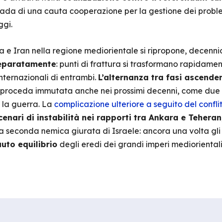
rada di una cauta cooperazione per la gestione dei probl
ggi.
a e Iran nella regione mediorientale si ripropone, decen
separatamente
: punti di frattura si trasformano rapidamen
nternazionali di entrambi.
L’alternanza tra fasi ascenden
 proceda immutata anche nei prossimi decenni, come due 
i la guerra. La
complicazione ulteriore a seguito del confl
cenari di instabilità nei rapporti tra Ankara e Teheran
la seconda nemica giurata di Israele: ancora una volta gli 
uto equilibrio
degli eredi dei grandi imperi mediorientali