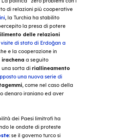
. La politica “zero problemi con i
to di relazioni più cooperative
ini
, la Turchia ha stabilito
 percepito la presa di potere
ilimento delle relazioni
e
visite di stato di Erdoğan a
iche e la cooperazione in
à irachena
a seguito
 una sorta di
riallineamento
pposto una nuova serie di
ratagemmi
, come nel caso della
ato denaro iraniano ed aver
lità dei Paesi limitrofi ha
ndo le ondate di proteste
oste
: se il governo turco si