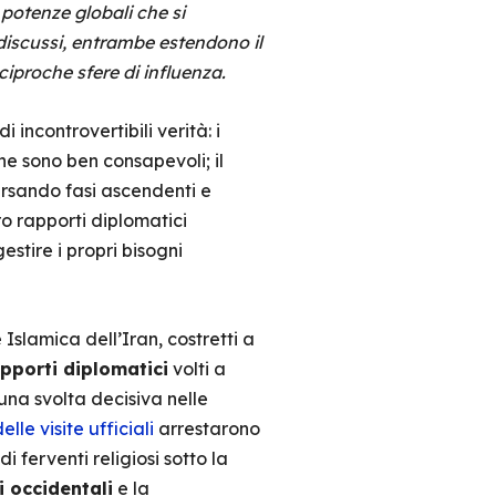
potenze globali che si
ndiscussi, entrambe estendono il
iproche sfere di influenza.
ncontrovertibili verità: i
ne sono ben consapevoli; il
ersando fasi ascendenti e
oro rapporti diplomatici
estire i propri bisogni
 Islamica dell’Iran, costretti a
apporti diplomatici
volti a
una svolta decisiva nelle
e visite ufficiali
arrestarono
 ferventi religiosi sotto la
 occidentali
e la