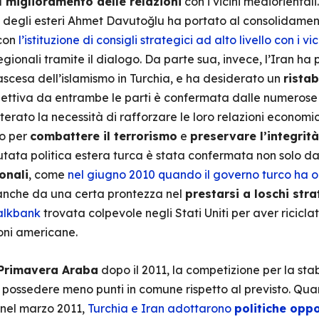
miglioramento delle relazioni
con i vicini mediorientali
ro degli esteri Ahmet Davutoğlu ha portato al consolidamen
 con
l’istituzione di consigli strategici ad alto livello con i vic
 regionali tramite il dialogo. Da parte sua, invece, l’Iran ha
scesa dell’islamismo in Turchia, e ha desiderato un
ristab
pettiva da entrambe le parti è confermata dalle numeros
iterato la necessità di rafforzare le loro relazioni econom
to per
combattere il terrorismo
e
preservare l’integrit
tata politica estera turca è stata confermata non solo da
onali
, come
nel giugno 2010 quando il governo turco ha o
anche da una certa prontezza nel
prestarsi a loschi st
alkbank
trovata colpevole negli Stati Uniti per aver ricicl
ioni americane.
 Primavera Araba
dopo il 2011, la competizione per la stabi
 possedere meno punti in comune rispetto al previsto. Qua
 nel marzo 2011,
Turchia e Iran adottarono
politiche opp