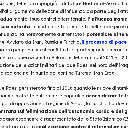
izione, Teheran appoggiò il dittatore Bashar al-Assad. Il c
l’allargamento delle zone di influenza da parte degli atto
adualmente il suo controllo territoriale,
l’influenza irani
 sua autorità
in modo diretto o indiretto nelle aree più iso
 influenza ha notevolmente aumentato il
potenziale di ten
ne. Avviato da Iran, Russia e Turchia,
il
processo di pace
ro per prevenire il conflitto tra i partecipanti, operando 
e nella cooperazione tra Ankara e Teheran tra il 2011 e il 
azione delle azioni militari dei due Paesi nel nord dell’I
lla regione nel tripunto del confine Turchia-Iran-Iraq.
 due Paesi persisterono fino al 2016 quando le nuove dinam
hanno costretto entrambe le capitali a
riconsiderare le l
uppi di opposizione al regime di Assad, la Turchia ha dov
ntrata sull’eliminazione dell’autonomia curda e dei gr
 maggior esponente è rappresentato dallo Stato Islamico (I
i è attuata nella
coalizzazione contro il referendum cur