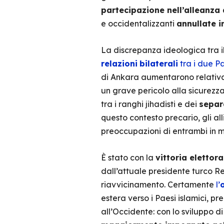
partecipazione nell’alleanza 
e occidentalizzanti
annullate i
La discrepanza ideologica tra il
relazioni
bilaterali
tra i due Pa
di Ankara aumentarono relativ
un grave pericolo alla sicurezza
tra i ranghi jihadisti e dei
separa
questo contesto precario, gli a
preoccupazioni di entrambi in m
È stato con la
vittoria elettora
dall’attuale presidente turco Re
riavvicinamento. Certamente
l’
estera verso i Paesi islamici, 
all’Occidente: con lo sviluppo d