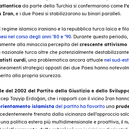
atlantica
da parte della Turchia si confermarono come
l’
n Iran
, e i due Paesi si stabilizzarono su binari paralleli.
 regime islamico iraniano e la repubblica turca laica e fi
esi nel corso degli anni ‘80 e ‘90
. Durante questo periodo,
amente alla minaccia percepita del
crescente attivismo 
 nazionale turca oltre che potenzialmente destabilizzante p
tisti curdi
, una problematica ancora attuale
nel sud-est
llineamenti strategici opposti dei due Paesi hanno notevol
erito alla propria sicurezza.
le del 2002 del Partito della Giustizia e dello Svilupp
cep Tayyip Erdoğan, che i rapporti con il vicino Iran hanno
orientamento islamista
del partito ha favorito
una
prude
precedentemente frenata dalla vicinanza dell’approccio s
i una politica estera più multidimensionale e proattiva, il 