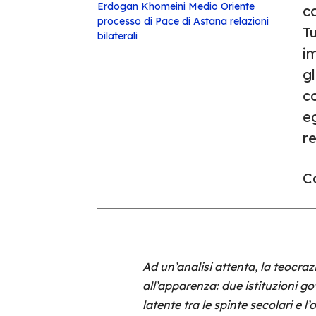
Erdogan
Khomeini
Medio Oriente
co
processo di Pace di Astana
relazioni
Tu
bilaterali
i
gl
co
e
re
Co
Ad un’analisi attenta, la teocraz
all’apparenza: due istituzioni go
latente tra le spinte secolari e l