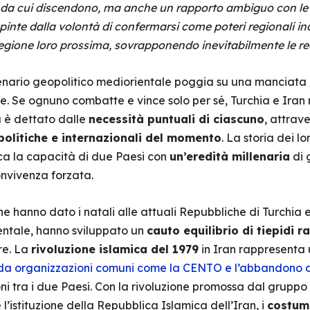
i da cui discendono, ma anche un rapporto ambiguo con le 
Spinte dalla volontà di confermarsi come poteri regionali i
egione loro prossima, sovrapponendo inevitabilmente le rec
ario geopolitico mediorientale poggia su una manciata di i
ine. Se ognuno combatte e vince solo per sé, Turchia e Iran 
a è dettato dalle
necessità puntuali di ciascuno
, attrav
politiche e internazionali del momento
. La storia dei l
ica la capacità di due Paesi con
un’eredità millenaria
di g
convivenza forzata.
che hanno dato i natali alle attuali Repubbliche di Turchia e
ientale, hanno sviluppato un
cauto equilibrio di tiepidi r
re. La
rivoluzione islamica del 1979
in Iran rappresenta 
o da organizzazioni comuni come la CENTO e l’abbandono dell
i tra i due Paesi. Con la rivoluzione promossa dal gruppo di
l’istituzione della Repubblica Islamica dell’Iran, i
costumi