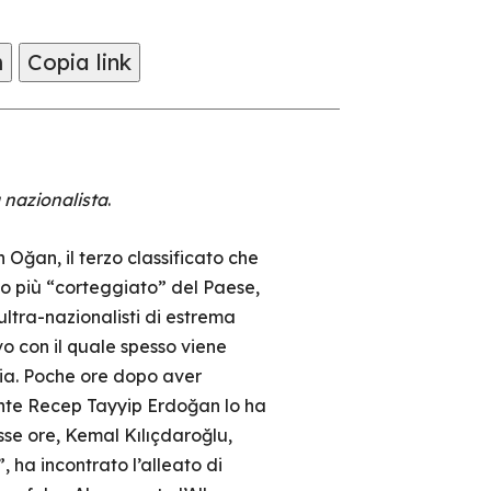
m
Copia link
 nazionalista
.
Oğan, il terzo classificato che
co più “corteggiato” del Paese,
ultra-nazionalisti di estrema
o con il quale spesso viene
ia. Poche ore dopo aver
idente Recep Tayyip Erdoğan lo ha
sse ore, Kemal Kılıçdaroğlu,
 ha incontrato l’alleato di