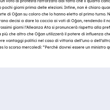
i un voto di protesta rafforzato dal fatto che il quarto ca
rato pochi giorni prima delle elezioni. Infine, non è chiaro 
rte di Oğan su coloro che lo hanno eletto al primo turno. 
no decisi a dare la caccia ai voti di Oğan, rendendo il naz
rossimi giorni l’Alleanza Ata si pronuncerà rispetto alla pr
iù che altro che Oğan utilizzerà il potere di influenza che
 vantaggi politici nel caso di vittoria dell’uno o dell’altr
mes lo scorso mercoledì: “Perché dovrei essere un ministro