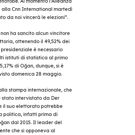
xenofobe. Al momento l’Alleanza
 alla Cnn International martedì
 da noi vincerà le elezioni”.
 non ha sancito alcun vincitore
ttoria, ottenendo il 49,52% dei
a presidenziale è necessario
stituti di statistica al primo
 5,17% di Oğan, dunque, si è
previsto domenica 28 maggio.
dalla stampa internazionale, che
è stato intervistato da Der
e il suo elettorato potrebbe
 politica, infatti prima di
ğan dal 2015. Il leader del
rente che si opponeva al