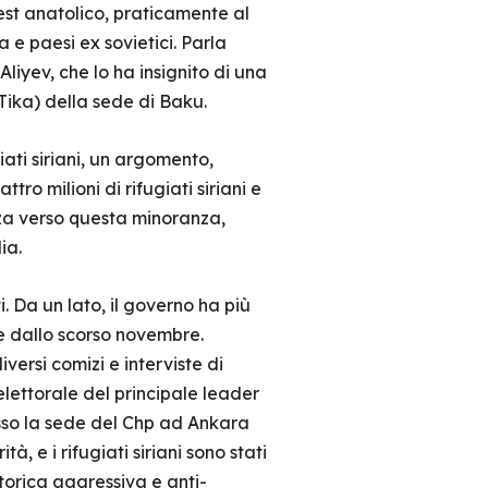
’est anatolico, praticamente al
 e paesi ex sovietici. Parla
Aliyev, che lo ha insignito di una
Tika) della sede di Baku.
ati siriani, un argomento,
ro milioni di rifugiati siriani e
enza verso questa minoranza,
ia.
. Da un lato, il governo ha più
re dallo scorso novembre.
versi comizi e interviste di
 elettorale del principale leader
resso la sede del Chp ad Ankara
à, e i rifugiati siriani sono stati
etorica aggressiva e anti-