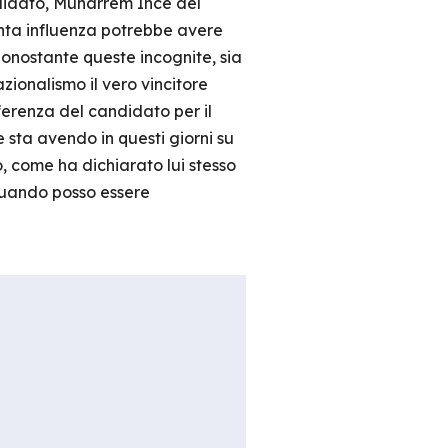
ndidato, Muharrem Ince del
quanta influenza potrebbe avere
Nonostante queste incognite, sia
ionalismo il vero vincitore
eferenza del candidato per il
 sta avendo in questi giorni su
o, come ha dichiarato lui stesso
 quando posso essere