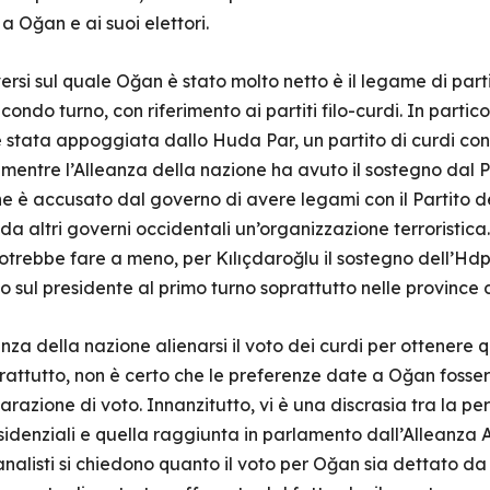
 Oğan e ai suoi elettori.
rsi sul quale Oğan è stato molto netto è il legame di partiti
econdo turno, con riferimento ai partiti filo-curdi. In partic
 stata appoggiata dallo Huda Par, un partito di curdi cons
entre l’Alleanza della nazione ha avuto il sostegno dal P
 che è accusato dal governo di avere legami con il Partito d
da altri governi occidentali un’organizzazione terroristic
potrebbe fare a meno, per Kılıçdaroğlu il sostegno dell’
 sul presidente al primo turno soprattutto nelle province
za della nazione alienarsi il voto dei curdi per ottenere qu
attutto, non è certo che le preferenze date a Oğan fosser
razione di voto. Innanzitutto, vi è una discrasia tra la p
sidenziali e quella raggiunta in parlamento dall’Alleanza
 analisti si chiedono quanto il voto per Oğan sia dettato d