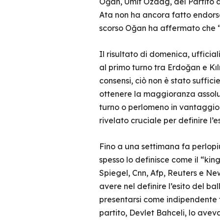
Oğan, Umit Ozdag, del Partito d
Ata non ha ancora fatto endorse
scorso Oğan ha affermato che “u
Il risultato di domenica, uffici
al primo turno tra Erdoğan e Kıl
consensi, ciò non è stato suffic
ottenere la maggioranza assoluta
turno o perlomeno in vantaggio i
rivelato cruciale per definire l
Fino a una settimana fa perlopiù
spesso lo definisce come il “kin
Spiegel, Cnn, Afp, Reuters e New 
avere nel definire l’esito del ba
presentarsi come indipendente f
partito, Devlet Bahceli, lo ave