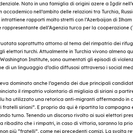
enziale. Nato in una famiglia di origini azere a Igdir nell
 accademico nell’ambito delle relazioni tra Turchia, Russia
ntrattiene rapporti molto stretti con l’Azerbaijan di Ilham 
 rappresentante dell’Agenzia turca per la cooperazione (
otata soprattutto attorno al tema del rimpatrio dei rifugi
i elettori turchi. Attualmente in Turchia vivono almeno quatt
l Washington Institute, sono aumentati gli episodi di viol
ne di un linguaggio d’odio diffusosi attraverso i social med
 aveva dominato anche l’agenda dei due principali candidati
ciato il rimpatrio volontario di migliaia di siriani a parti
lu ha utilizzato una retorica anti-migranti affermando in di
i fratelli siriani”. E proprio da qui è ripartita la campagna
condo turno. Tenendo un discorso rivolto ai suoi elettori p
ribadito che i rimpatri, in caso di vittoria, saranno la priorit
 non più “fratelli”, come nei precedenti comizi. La svolta r