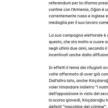
referendum per la riforma presid
confine con l’Armenia, Oğan è un
correntemente russo e inglese e i
medaglia per il suo lavoro come
La sua campagna elettorale è ru
questo, che sta molto a cuore agl
negli ultimi due anni, secondo i
incentivati anche dalla diffusio
In effetti il tema dei rifugiati
volte affermato di aver già comin
Dall’altro lato, anche Kılıçdaroğ
voler rimandare indietro “i nostr
dell’opposizione in vista del se
lo scorso giovedì, Kılıçdaroğlu ha 
definiti “macchine del crimine”,