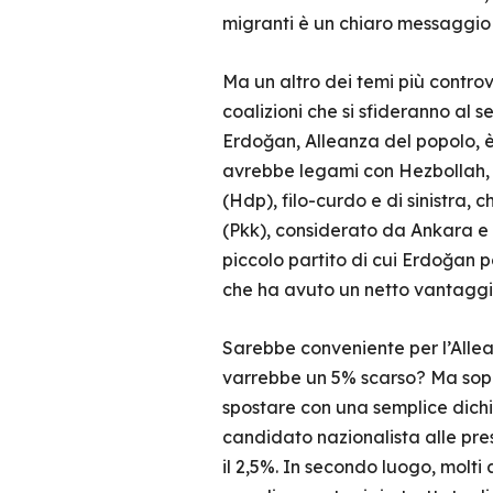
migranti è un chiaro messaggio a
Ma un altro dei temi più controve
coalizioni che si sfideranno al s
Erdoğan, Alleanza del popolo, è
avrebbe legami con Hezbollah, m
(Hdp), filo-curdo e di sinistra,
(Pkk), considerato da Ankara e 
piccolo partito di cui Erdoğan 
che ha avuto un netto vantaggio
Sarebbe conveniente per l’Allean
varrebbe un 5% scarso? Ma sopr
spostare con una semplice dichia
candidato nazionalista alle pre
il 2,5%. In secondo luogo, molti