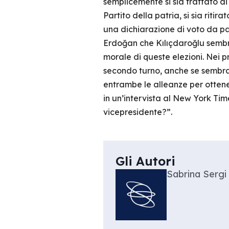
semplicemente si sia trattato d
Partito della patria, si sia riti
una dichiarazione di voto da pa
Erdoğan che Kılıçdaroğlu sembra
morale di queste elezioni. Nei p
secondo turno, anche se sembra p
entrambe le alleanze per ottenere
in un’intervista al New York Ti
vicepresidente?”.
Gli Autori
Sabrina Sergi