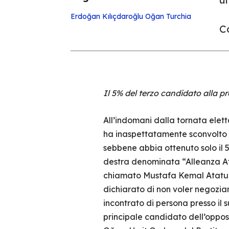
Erdoğan
Kılıçdaroğlu
Oğan
Turchia
Co
Il 5% del terzo candidato alla p
All’indomani dalla tornata elett
ha inaspettatamente sconvolto og
sebbene abbia ottenuto solo il 5
destra denominata “Alleanza Ata”
chiamato Mustafa Kemal Ataturk
dichiarato di non voler negoziar
incontrato di persona presso il 
principale candidato dell’opposi