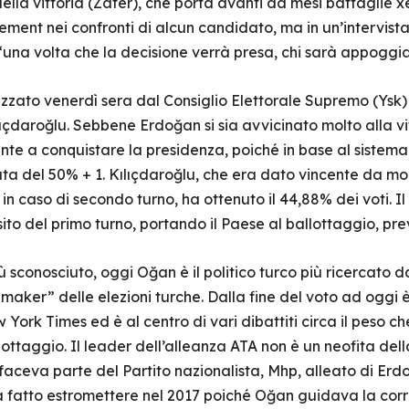
ella vittoria (Zafer), che porta avanti da mesi battaglie 
ment nei confronti di alcun candidato, ma in un’intervista
na volta che la decisione verrà presa, chi sarà appoggiato
alizzato venerdì sera dal Consiglio Elettorale Supremo (Ysk)
ıçdaroğlu. Sebbene Erdoğan si sia avvicinato molto alla vi
iente a conquistare la presidenza, poiché in base al sistem
 del 50% + 1. Kılıçdaroğlu, che era dato vincente da molti i
n caso di secondo turno, ha ottenuto il 44,88% dei voti. Il
’esito del primo turno, portando il Paese al ballottaggio, 
 sconosciuto, oggi Oğan è il politico turco più ricercato 
gmaker” delle elezioni turche. Dalla fine del voto ad oggi 
York Times ed è al centro di vari dibattiti circa il peso ch
llottaggio. Il leader dell’alleanza ATA non è un neofita della
aceva parte del Partito nazionalista, Mhp, alleato di Erdo
va fatto estromettere nel 2017 poiché Oğan guidava la cor