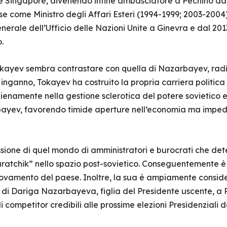
e Singapore, divenendo infine ambasciatore a Pechino dal
se come Ministro degli Affari Esteri (1994-1999; 2003-2004
nerale dell’Ufficio delle Nazioni Unite a Ginevra e dal 20
.
Tokayev sembra contrastare con quella di Nazarbayev, radic
 inganno, Tokayev ha costruito la propria carriera politica 
ienamente nella gestione sclerotica del potere sovietico
arbayev, favorendo timide aperture nell’economia ma impe
ssione di quel mondo di amministratori e burocrati che de
paratchik” nello spazio post-sovietico. Conseguentemente è
novamento del paese. Inoltre, la sua è ampiamente consid
na di Dariga Nazarbayeva, figlia del Presidente uscente, a
competitor credibili alle prossime elezioni Presidenziali de