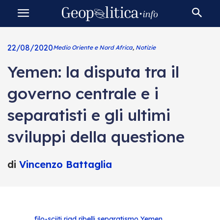
22/08/2020
Medio Oriente e Nord Africa
,
Notizie
Yemen: la disputa tra il
governo centrale e i
separatisti e gli ultimi
sviluppi della questione
di
Vincenzo Battaglia
filo-sciiti
riad
ribelli
separatismo
Yemen