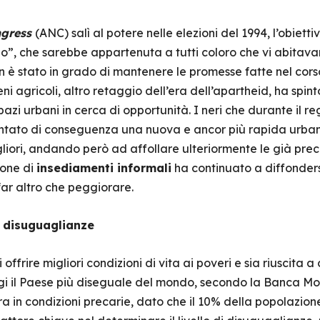
ngress
(ANC) salì al potere nelle elezioni del 1994, l’obietti
”, che sarebbe appartenuta a tutti coloro che vi abitavan
 è stato in grado di mantenere le promesse fatte nel corso 
reni agricoli, altro retaggio dell’era dell’apartheid, ha sp
 spazi urbani in cerca di opportunità. I neri che durante il 
ato di conseguenza una nuova e ancor più rapida urbaniz
migliori, andando però ad affollare ulteriormente le già prec
ione di
insediamenti informali
ha continuato a diffonders
ar altro che peggiorare.
 disuguaglianze
ffrire migliori condizioni di vita ai poveri e sia riuscita
ggi il Paese più diseguale del mondo, secondo la Banca M
a in condizioni precarie, dato che il 10% della popolazion