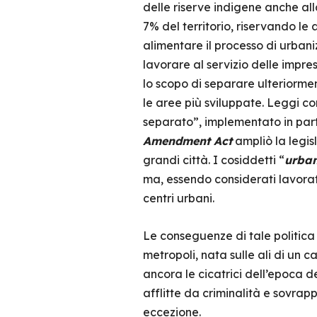
delle riserve indigene anche all
7% del territorio, riservando le 
alimentare il processo di urbani
lavorare al servizio delle impres
lo scopo di separare ulteriorment
le aree più sviluppate. Leggi c
separato”, implementato in part
Amendment Act
ampliò la legisl
grandi città. I cosiddetti “
urban
ma, essendo considerati lavorator
centri urbani.
Le conseguenze di tale politic
metropoli, nata sulle ali di un c
ancora le cicatrici dell’epoca 
afflitte da criminalità e sovrap
eccezione.