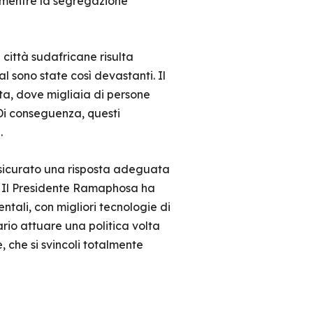
, mentre la segregazione
 città sudafricane risulta
 sono state così devastanti. Il
ta, dove migliaia di persone
 Di conseguenza, questi
.
assicurato una risposta adeguata
. Il Presidente Ramaphosa ha
entali, con migliori tecnologie di
ario attuare una politica volta
 che si svincoli totalmente