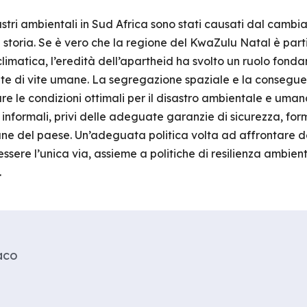
astri ambientali in Sud Africa sono stati causati dal cambia
a storia. Se è vero che la regione del KwaZulu Natal è par
 climatica, l’eredità dell’apartheid ha svolto un ruolo fond
erdite di vite umane. La segregazione spaziale e la conseg
eare le condizioni ottimali per il disastro ambientale e uma
 informali, privi delle adeguate garanzie di sicurezza, form
bane del paese. Un’adeguata politica volta ad affrontare de
ere l’unica via, assieme a politiche di resilienza ambienta
.
aco