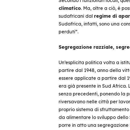
Secondo i funzionari locali, qu
climatico
. Ma, oltre a ciò, è po
sudafricani dal
regime di apar
Sudafrica, infatti, sono una co
perduti”.
Segregazione razziale, segreg
Un’esplicita politica volta a ist
partire dal 1948, anno della vit
essere applicate a partire dal 
era già presente in Sud Africa. 
senza precedenti, ponendo la pr
riversavano nelle città per lavo
proprio sistema di sfruttamento
da alimentare lo sviluppo dello 
porre in atto una segregazione 