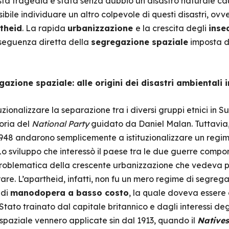
esta tragedia è stata senza dubbio un disastro naturale c
ssibile individuare un altro colpevole di questi disastri, ovv
theid
. La rapida
urbanizzazione
e la crescita degli
inse
nseguenza diretta della
segregazione spaziale
imposta d
azione spaziale: alle origini dei disastri ambientali i
ituzionalizzare la separazione tra i diversi gruppi etnici in
toria del
National Party
guidato da Daniel Malan. Tuttavia
1948 andarono semplicemente a istituzionalizzare un regim
Lo sviluppo che interessò il paese tra le due guerre compor
oblematica della crescente urbanizzazione che vedeva prota
rare. L’apartheid, infatti, non fu un mero regime di segreg
 di
manodopera a basso costo
, la quale doveva essere 
Stato trainato dal capitale britannico e dagli interessi deg
spaziale vennero applicate sin dal 1913, quando il
Natives