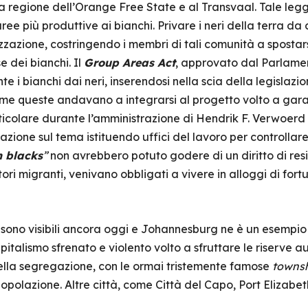
a regione dell’Orange Free State e al Transvaal. Tale legge
aree più produttive ai bianchi. Privare i neri della terra da
zzazione, costringendo i membri di tali comunità a spostars
e dei bianchi. Il
Group Areas Act
, approvato dal Parlame
e i bianchi dai neri, inserendosi nella scia della legislazi
ome queste andavano a integrarsi al progetto volto a garan
icolare durante l’amministrazione di Hendrik F. Verwoerd 
azione sul tema istituendo uffici del lavoro per controllare
 blacks
”
non avrebbero potuto godere di un diritto di res
i migranti, venivano obbligati a vivere in alloggi di fortun
a sono visibili ancora oggi e Johannesburg ne è un esemp
apitalismo sfrenato e violento volto a sfruttare le riserve a
della segregazione, con le ormai tristemente famose
towns
popolazione. Altre città, come Città del Capo, Port Elizabe