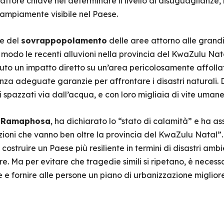
fattore chiave nel determinare il livello di disuguaglianze
ampiamente visibile nel Paese.
ce del
sovrappopolamento
delle aree attorno alle grandi
odo le recenti alluvioni nella provincia del KwaZulu Natal
to un impatto diretto su un’area pericolosamente affolla
enza adeguate garanzie per affrontare i disastri naturali.
i spazzati via dall’acqua, e con loro migliaia di vite umane
l Ramaphosa
, ha dichiarato lo “stato di calamità” e ha 
zioni che vanno ben oltre la provincia del KwaZulu Natal”
costruire un Paese più resiliente in termini di disastri ambi
ure. Ma per evitare che tragedie simili si ripetano, è necess
e fornire alle persone un piano di urbanizzazione migliore,