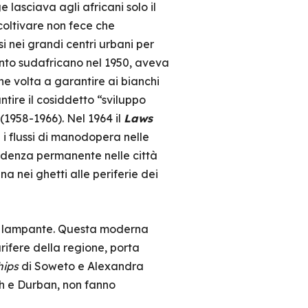
 lasciava agli africani solo il
 coltivare non fece che
i nei grandi centri urbani per
nto sudafricano nel 1950, aveva
one volta a garantire ai bianchi
tire il cosiddetto “sviluppo
(1958-1966). Nel 1964 il
Laws
 i flussi di manodopera nelle
idenza permanente nelle città
a nei ghetti alle periferie dei
io lampante. Questa moderna
urifere della regione, porta
hips
di Soweto e Alexandra
th e Durban, non fanno