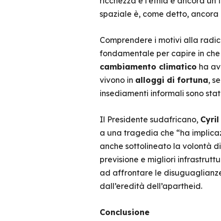
ricchezza e l’etnia è ancora un 
spaziale è, come detto, ancora 
Comprendere i motivi alla radi
fondamentale per capire in che m
cambiamento climatico
ha avu
vivono in
alloggi di fortuna
, s
insediamenti informali sono stat
Il Presidente sudafricano,
Cyri
a una tragedia che “ha implica
anche sottolineato la volontà di 
previsione e migliori infrastrutt
ad affrontare le disuguaglianze 
dall’eredità dell’apartheid.
Conclusione