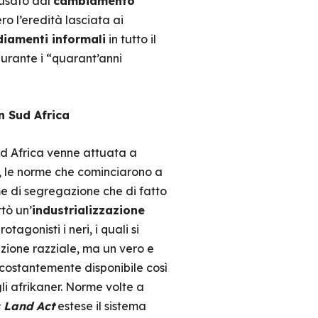
ausato dal
cambiamento
ero l’eredità lasciata ai
diamenti informali
in tutto il
urante i “quarant’anni
n Sud Africa
 Sud Africa venne attuata a
, le norme che cominciarono a
e di segregazione che di fatto
tò un’
industrializzazione
gonisti i neri, i quali si
azione razziale, ma un vero e
costantemente disponibile così
li afrikaner. Norme volte a
 Land Act
estese il sistema